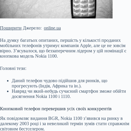
Поширити
Джерело:
online.ua
На думку багатьох опитаних, першість у кількості проданих
мобільних телефонів утримує компанія Apple, але це не зовсім
вірно. З’ясувалося, що беззаперечним лідером у цій номінації є
кнопкова модель Nokia 1100.
Головні тези:
Даний телефон чудово підійшов для ринків, що
прогресують (Індія, Африка та ін.).
Навряд чи який-небудь сучасний смартфон зможе обійти
досягнення Nokia 1100 і 1110.
Кнопковий телефон перевершив усіх своїх конкурентів
Як повідомляє видання BGR,
Nokia 1100 з’явився на ринку в
далекому 2003 році і за невеликий термін зумів стати справжнім
світовим бестселером.