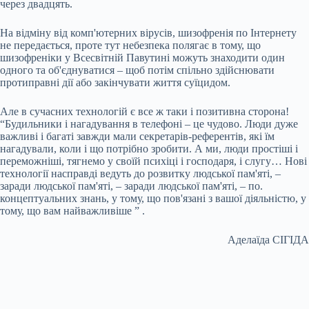
через двадцять.
На відміну від комп'ютерних вірусів, шизофренія по Інтернету
не передається, проте тут небезпека полягає в тому, що
шизофреніки у Всесвітній Павутині можуть знаходити один
одного та об'єднуватися – щоб потім спільно здійснювати
протиправні дії або закінчувати життя суїцидом.
Але в сучасних технологій є все ж таки і позитивна сторона!
“Будильники і нагадування в телефоні – це чудово. Люди дуже
важливі і багаті завжди мали секретарів-референтів, які їм
нагадували, коли і що потрібно зробити. А ми, люди простіші і
переможніші, тягнемо у своїй психіці і господаря, і слугу… Нові
технології насправді ведуть до розвитку людської пам'яті, –
заради людської пам'яті, – заради людської пам'яті, – по.
концептуальних знань, у тому, що пов'язані з вашої діяльністю, у
тому, що вам найважливіше ” .
Аделаїда СІГІДА