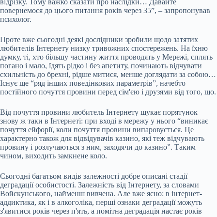
відрізку. Тому важко сказати про наслідки… Давайте
повернемося до цього питання років через 35”, – запропонував
психолог.
Проте вже сьогодні деякі дослідники зробили щодо затятих
любителів Інтернету низку тривожних спостережень. На їхню
думку, ті, хто більшу частину життя проводять у Мережі, сплять
погано і мало, їдять рідко і без апетиту, починають відчувати
схильність до брехні, рідше митися, менше доглядати за собою…
Існує ще “ряд інших поведінкових параметрів”, начебто
постійного почуття провини перед сім'єю і друзями від того, що.
Від почуття провини любитель Інтернету шукає порятунок
знову ж таки в Інтернеті: при вході в мережу у нього “виникає
почуття ейфорії, коли почуття провини випаровується. Це
характерно також для відвідувачів казино, які теж відчувають
провину і розлучаються з ним, заходячи до казино”. Таким
чином, виходить замкнене коло.
Сьогодні багатьом видів залежності добре описані стадії
деградації особистості. Залежність від Інтернету, за словами
Войскунського, найменш вивчена. Але вже ясно: в інтернет-
аддиктика, як і в алкоголіка, перші ознаки деградації можуть
з'явитися років через п'ять, а помітна деградація настає років