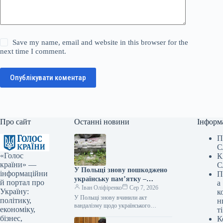
Save my name, email and website in this browser for the
next time I comment.
Опублікувати коментар
Про сайт
Останні новини
Інформ
П
С
«Голос
К
країни» —
С
У Польщі знову пошкоджено
інформаційни
П
українську пам’ятку –
й портал про
а
посольство вимагає від влади
Іван Оліфіренко
Сер 7, 2026
Україну:
к
вжити заходів
У Польщі знову вчинили акт
політику,
н
вандалізму щодо українського
економіку,
ті
меморіалу – посольство вимагає
бізнес,
К
реакції влади Фото 06.08.2026 14:26