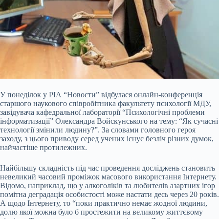
У понеділок у РІА “Новости” відбулася онлайн-конференція
старшого наукового співробітника факультету психології МДУ,
завідувача кафедральної лабораторії “Психологічні проблеми
інформатизації” Олександра Войскунського на тему: “Як сучасні
технології змінили людину?”. За словами головного героя
заходу, з цього приводу серед учених існує безліч різних думок,
найчастіше протилежних.
Найбільшу складність під час проведення досліджень становить
невеликий часовий проміжок масового використання
Інтернету.
Відомо, наприклад, що у алкоголіків та любителів азартних ігор
помітна деградація особистості може настати десь через 20 років.
А щодо Інтернету, то “поки практично немає жодної людини,
долю якої можна було б простежити на великому життєвому