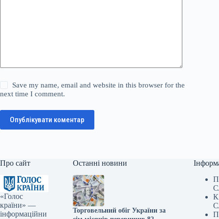
Save my name, email and website in this browser for the
next time I comment.
Опублікувати коментар
Про сайт
Останні новини
Інформ
П
С
«Голос
К
країни» —
С
Торговельний обіг України за
інформаційни
П