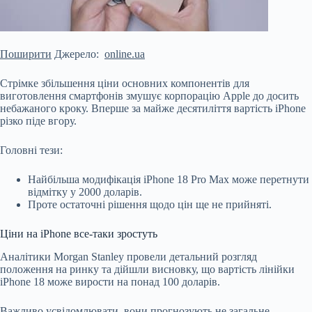
Поширити
Джерело:
online.ua
Стрімке збільшення ціни основних компонентів для
виготовлення смартфонів змушує корпорацію Apple до досить
небажаного кроку. Вперше за майже десятиліття вартість iPhone
різко піде вгору.
Головні тези:
Найбільша модифікація iPhone 18 Pro Max може перетнути
відмітку у 2000 доларів.
Проте остаточні рішення щодо цін ще не прийняті.
Ціни на iPhone все-таки зростуть
Аналітики Morgan Stanley провели детальний розгляд
положення на ринку та дійшли висновку, що вартість
лінійки
iPhone 18 може вирости на понад 100 доларів.
Важливо усвідомлювати, вони прогнозують не загальне