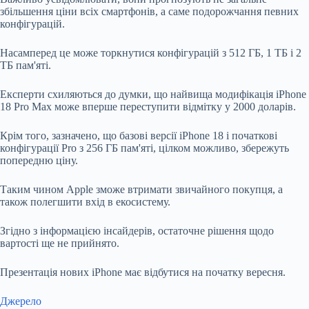
збільшення ціни всіх смартфонів, а саме подорожчання певних
конфігурацій.
Насамперед це може торкнутися конфігурацій з 512 ГБ, 1 ТБ і 2
ТБ пам'яті.
Експерти схиляються до думки, що найвища модифікація iPhone
18 Pro Max може вперше переступити відмітку у 2000 доларів.
Крім того, зазначено, що базові версії iPhone 18 і початкові
конфігурації Pro з 256 ГБ пам'яті, цілком можливо, збережуть
попередню ціну.
Таким чином Apple зможе втримати звичайного покупця, а
також полегшити вхід в екосистему.
Згідно з інформацією інсайдерів, остаточне рішення щодо
вартості ще не прийнято.
Презентація нових iPhone має відбутися на початку вересня.
Джерело