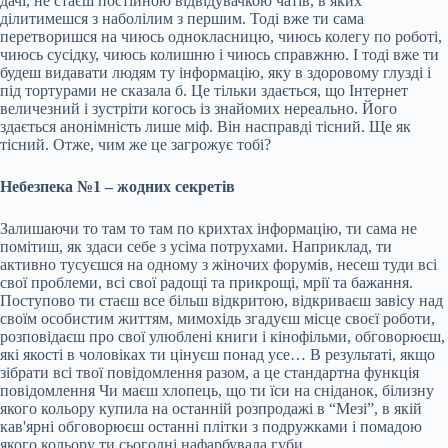
дачі, не стаєш постійною відвідувачкою чатів, в яких
ділитимешся з наболілим з першим. Тоді вже ти сама
перетворишся на чиюсь однокласницю, чиюсь колегу по роботі,
чиюсь сусідку, чиюсь колишню і чиюсь справжню. І тоді вже ти
будеш видавати людям ту інформацію, яку в здоровому глузді і
під тортурами не сказала б. Це тільки здається, що Інтернет
величезний і зустріти когось із знайомих нереально. Його
здається анонімність лише міф. Він насправді тісний. Ще як
тісний. Отже, чим же це загрожує тобі?
Небезпека №1 – жодних секретів
Залишаючи то там то там по крихтах інформацію, ти сама не
помітиш, як здаси себе з усіма потрухами. Наприклад, ти
активно тусуєшся на одному з жіночих форумів, несеш туди всі
свої проблеми, всі свої радощі та прикрощі, мрії та бажання.
Поступово ти стаєш все більш відкритою, відкриваєш завісу над
своїм особистим життям, мимохідь згадуєш місце своєї роботи,
розповідаєш про свої улюблені книги і кінофільми, обговорюєш,
які якості в чоловіках ти цінуєш понад усе… В результаті, якщо
зібрати всі твої повідомлення разом, а це стандартна функція
повідомлення Чи маєш хлопець, що ти їси на сніданок, білизну
якого кольору купила на останній розпродажі в “Мезі”, в якій
кав'ярні обговорюєш останні плітки з подружками і помадою
якого кольору ти сьогодні нафарбувала губи.