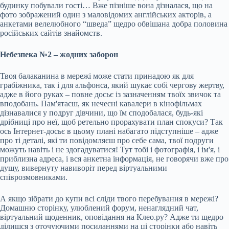
будинку побували гості… Вже пізніше вона дізналася, що на
фото зображений один з маловідомих англійських акторів, а
анкетами велелюбного “шведа” щедро обвішана добра половина
російських сайтів знайомств.
Небезпека №2 – жодних заборон
Твоя балаканина в мережі може стати принадою як для
грабіжника, так і для альфонса, який шукає собі чергову жертву,
адже в його руках – повне досьє із зазначенням твоїх звичок та
вподобань. Пам'ятаєш, як нечесні кавалери в кінофільмах
дізнавалися у подруг дівчини, що їм сподобалася, будь-які
дрібниці про неї, щоб ретельно прорахувати план спокуси? Так
ось Інтернет-досьє в цьому плані набагато підступніше – адже
про ті деталі, які ти повідомляєш про себе сама, твої подруги
можуть навіть і не здогадуватися! Тут тобі і фотографія, і ім'я, і
приблизна адреса, і вся анкетна інформація, не говорячи вже про
душу, вивернуту навиворіт перед віртуальними
співрозмовниками.
А якщо зібрати до купи всі сліди твого перебування в мережі?
Домашню сторінку, улюблений форум, ненаглядний чат,
віртуальний щоденник, оповідання на Клео.ру? Адже ти щедро
ділишся з оточуючими посиланнями на ці сторінки або навіть