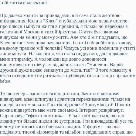
тобі життя в колективі.
Що далеко ходити за прикладами: я й сама стала жертвою
впізнавання. Коли в “Клео” опублікували мою першу статтю
про плюси і мінуси життя в провінції, я тільки-но переїхала з
галасливої Москви в тихий Іркутськ. Стаття була живим
відгуком на зміни у моєму житті. Але хто б міг подумати, що
Клео читає і моя нова начальниця, і сотні співробітниць заводу,
на якому працює мій чоловік? Чомусь усі вони побачили у статті
лише мінуси. Начальниця, яка стала подругою, досі підколює
мене з тирамісу. А чоловікові ще довго доводилося
вислуховувати співчуття від жінок-колег: “Напевно, Вашій
дружині дуже важко звикнути до міста, так?” З того моменту я
взяла псевдонім і не ризикнула публікувати статті під справжнім
ім'ям.
То що тепер – записатися в партизани, бачити в кожному
відвідувачі аські шпигуна і ділитися переживаннями тільки на
папері, а потім ховати її в стіл під ключ? Зрозуміло, ні! Просто
кожна відвертість має мати свої межі. Інтернет розкріпачує.
Спрацьовує “ефект попутника”. У чаті тобі здається, що цю
людину ти більше ніколи не зустрінеш, і ти викладаєш їй усе те,
в чому не зізнаєшся й близькій людині. У форумі – що вас
поділяють тисячі кілометрів та мільйон невідкладних справ, що