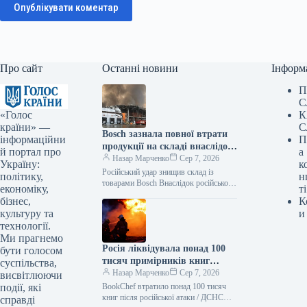
Опублікувати коментар
Про сайт
Останні новини
Інформ
П
С
«Голос
К
країни» —
С
Bosch зазнала повної втрати
інформаційни
П
продукції на складі внаслідок
й портал про
а
російського нападу
Назар Марченко
Сер 7, 2026
Україну:
к
Російський удар знищив склад із
політику,
н
товарами Bosch Внаслідок російської
економіку,
ті
атаки зруйновано склад логістичного
бізнес,
К
партнера Bosch, де зберігалася
культуру та
и
продукція. Як повідомляє Delo.ua,
технології.
Ми прагнемо
Росія ліквідувала понад 100
бути голосом
тисяч примірників книг
суспільства,
BookChef: деталі події
Назар Марченко
Сер 7, 2026
висвітлюючи
події, які
BookChef втратило понад 100 тисяч
книг після російської атаки / ДСНС
справді