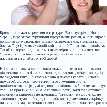
Бродячий сюжет мережевої літератури: Вона зустрічає Його в
мережі, переживає бурхливий віртуальний роман, а коли справа
доходить до зустрічі, невидимий співрозмовник виявляється її
босом, її сусідом по сходовій клітці, а то й її власним чоловіком.
Такий поворот подій здається неймовірним лише на початку.
Чим частіше ти блукаєш по мережі, тим більша ймовірність
натрапити на знайомих тобі людей.
В Інтернеті зовсім несподівано можна виявити розповідь про
відпочинок свого боса, фотоню однокласниці,
щоденник сусіда
по сходовій клітці (в якому можна дізнатися багато цікавого і
про себе), фотозвіт про весілля твого колишнього та
повідомлення на форумі від твого нинішнього. Чим це загрожує
тобі? Та практично нічим. Але тільки доти, доки ти виступаєш
анонімним глядачем і не починаєш “стежити” на форумах, не
заводиш віртуальний щоденник або власну домашню сторінку,
на яких викладаєш останні новини про себе та свіжі фотографії з