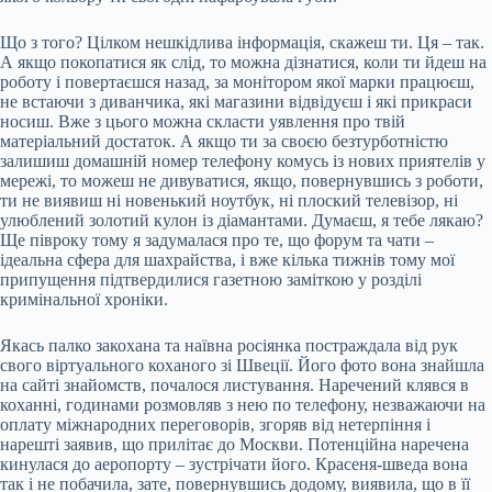
Що з того? Цілком нешкідлива інформація, скажеш ти. Ця – так.
А якщо покопатися як слід, то можна дізнатися, коли ти йдеш на
роботу і повертаєшся назад, за монітором якої марки працюєш,
не встаючи з диванчика, які магазини відвідуєш і які прикраси
носиш. Вже з цього можна скласти уявлення про твій
матеріальний достаток. А якщо ти за своєю безтурботністю
залишиш домашній номер телефону комусь із нових приятелів у
мережі, то можеш не дивуватися, якщо, повернувшись з роботи,
ти не виявиш ні новенький ноутбук, ні плоский телевізор, ні
улюблений золотий кулон із діамантами. Думаєш, я тебе лякаю?
Ще півроку тому я задумалася про те, що форум та чати –
ідеальна сфера для шахрайства, і вже кілька тижнів тому мої
припущення підтвердилися газетною заміткою у розділі
кримінальної хроніки.
Якась палко закохана та наївна росіянка постраждала від рук
свого віртуального коханого зі Швеції. Його фото вона знайшла
на сайті знайомств, почалося листування. Наречений клявся в
коханні, годинами розмовляв з нею по телефону, незважаючи на
оплату міжнародних переговорів, згоряв від нетерпіння і
нарешті заявив, що прилітає до Москви. Потенційна наречена
кинулася до аеропорту – зустрічати його. Красеня-шведа вона
так і не побачила, зате, повернувшись додому, виявила, що в її