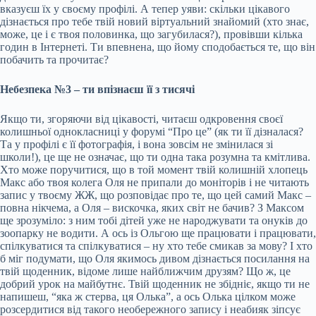
вказуєш їх у своєму профілі. А тепер уяви: скільки цікавого
дізнається про тебе твій новий віртуальний знайомий (хто знає,
може, це і є твоя половинка, що загубилася?), провівши кілька
годин в Інтернеті. Ти впевнена, що йому сподобається те, що він
побачить та прочитає?
Небезпека №3 – ти впізнаєш її з тисячі
Якщо ти, згоряючи від цікавості, читаєш одкровення своєї
колишньої однокласниці у форумі “Про це” (як ти її дізналася?
Та у профілі є її фотографія, і вона зовсім не змінилася зі
школи!), це ще не означає, що ти одна така розумна та кмітлива.
Хто може поручитися, що в той момент твій колишній хлопець
Макс або твоя колега Оля не припали до моніторів і не читають
запис у твоєму ЖЖ, що розповідає про те, що цей самий Макс –
повна нікчема, а Оля – вискочка, яких світ не бачив? З Максом
ще зрозуміло: з ним тобі дітей уже не народжувати та онуків до
зоопарку не водити. А ось із Ольгою ще працювати і працювати,
спілкуватися та спілкуватися – ну хто тебе смикав за мову? І хто
б міг подумати, що Оля якимось дивом дізнається посилання на
твій щоденник, відоме лише найближчим друзям? Що ж, це
добрий урок на майбутнє. Твій щоденник не збідніє, якщо ти не
напишеш, “яка ж стерва, ця Олька”, а ось Олька цілком може
розсердитися від такого необережного запису і неабияк зіпсує