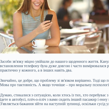
Засоби зв'язку міцно увійшли до нашого щоденного життя. Канули
встановлення телефону була дуже довгою і часто вимірювалася ро
практично у кожного, а в інших навіть два.
Звичайно, це добре, що проблему зі зв'язком вирішено. Тоді що 
Мова про тактовність. А якщо точніше – про моральну психолог
Думаю, стикалися з ситуацією, коли хтось із тих, хто перебуває 
їдете в автобусі, пліч-о-пліч з вами сидить інший пасажир і енн
З'являється бажання зійти на наступній зупинці, оскільки сусід у