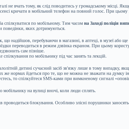
агалі не вчать тому, як слід поводитись у громадському місці. Як
 сенсі кричати в мобільний телефон на повний голос. При цьом
еба спілкуватися по мобільному. Тим часом
на Заході поліція ви
и поведінки, яких дотримуються.
к, що надійшов, перебуваючи в магазині, в аптеці, в музеї або ще 
оїздки переводиться в режим дзвінка екраном. При цьому корист
едзвонить сам пізніше.
 спілкування по мобільнику під час занять та лекцій.
алолітній дитині сучасний засіб зв'язку лише в тому випадку, як
х же нормах йдеться про те, що не можна не зважати на думку ін
уєтесь, то спілкуйтеся SMS-ками при вимкненому сигналі «опов
о мобільнику на вулиці вночі, коли люди сплять.
фів проводиться блокування. Особливо злісні порушники заносят