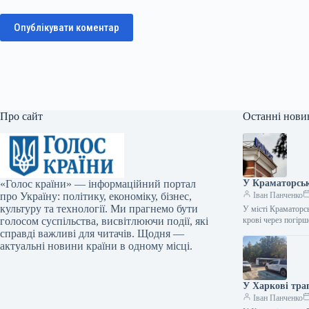
Опублікувати коментар
Про сайт
Останні нови
«Голос країни» — інформаційний портал
У Краматорськ
про Україну: політику, економіку, бізнес,
Іван Панченко
культуру та технології. Ми прагнемо бути
У місті Краматорс
голосом суспільства, висвітлюючи події, які
крові через погір
справді важливі для читачів. Щодня —
актуальні новини країни в одному місці.
У Харкові трап
Іван Панченко