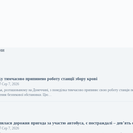
ни
у тимчасово припинено роботу станції збору крові
Сер 7, 2026
ьк, розташованому на Донеччині, з понеділка тимчасово припиняє свою роботу станція 
шення безпекової обстановки. Цю…
илася дорожня пригода за участю автобуса, є постраждалі – дев’ять о
Сер 7, 2026