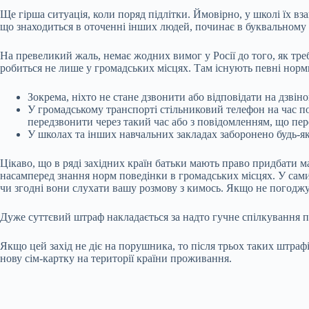
Ще гірша ситуація, коли поряд підлітки. Ймовірно, у школі їх вз
що знаходиться в оточенні інших людей, починає в буквальному
На превеликий жаль, немає жодних вимог у Росії до того, як тр
робиться не лише у громадських місцях. Там існують певні норм
Зокрема, ніхто не стане дзвонити або відповідати на дзвіно
У громадському транспорті стільниковий телефон на час п
передзвонити через такий час або з повідомленням, що пер
У школах та інших навчальних закладах заборонено будь-яке
Цікаво, що в ряді західних країн батьки мають право придбати м
насамперед знання норм поведінки в громадських місцях. У сами
чи згодні вони слухати вашу розмову з кимось. Якщо не погодж
Дуже суттєвий штраф накладається за надто гучне спілкування п
Якщо цей захід не діє на порушника, то після трьох таких штра
нову сім-картку на території країни проживання.