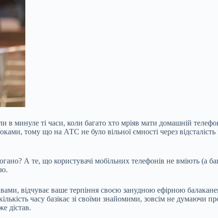
 в минуле ті часи, коли багато хто мріяв мати домашній телефон
ками, тому що на АТС не було вільної ємності через відсталість
погано? А те, що
користувачі мобільних телефонів не вміють (а б
ію.
з вами, відчуває ваше терпіння своєю занудною ефірною балаканею
у кількість часу базікає зі своїми знайомими, зовсім не думаючи 
же дістав.