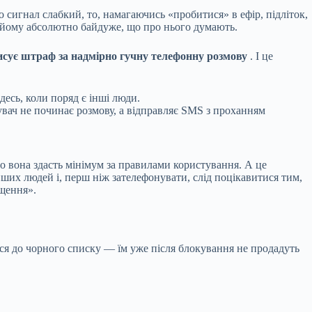
що сигнал слабкий, то, намагаючись «пробитися» в ефір, підліток,
у йому абсолютно байдуже, що про нього думають.
писує штраф за надмірно гучну телефонну розмову
. І це
десь, коли поряд є інші люди.
увач не починає розмову, а відправляє SMS з проханням
що вона здасть мінімум за правилами користування. А це
ших людей і, перш ніж зателефонувати, слід поцікавитися тим,
іщення».
ься до чорного списку — їм уже після блокування не продадуть