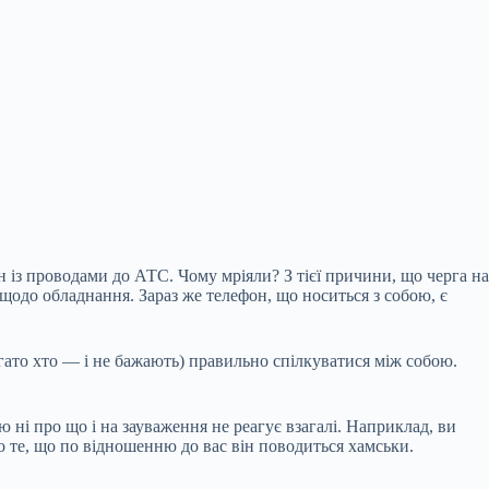
 із проводами до АТС. Чому мріяли? З тієї причини, що черга на
 щодо обладнання. Зараз же телефон, що носиться з собою, є
агато хто — і не бажають) правильно спілкуватися між собою.
 ні про що і на зауваження не реагує взагалі. Наприклад, ви
про те, що по відношенню до вас він поводиться хамськи.