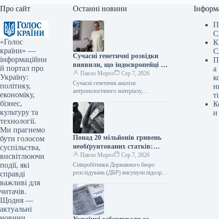
Про сайт
Останні новини
Інформ
П
С
«Голос
К
країни» —
С
Сучасні генетичні розвідки
інформаційни
П
виявили, що індоєвропейці є
й портал про
а
пращурами українців –
Павло Мороз
Сер 7, 2026
Україну:
к
фахівець
Сучасні генетичні аналізи
політику,
н
антропологічного матеріалу,
економіку,
ті
витягнутого з розкопок давнього
бізнес,
К
поселення «Дикий Сад» у Миколаєві,
культуру та
и
підтвердили, що пращурами українців
технології.
були індоєвропейці.…
Ми прагнемо
Понад 20 мільйонів гривень
бути голосом
необґрунтованих статків:
суспільства,
ексначальнику управління
Павло Мороз
Сер 7, 2026
висвітлюючи
логістики Повітряного
події, які
Співробітники Державного бюро
командування висунули
розслідувань (ДБР) висунули підозру
справді
колишньому керівнику логістичного
підозру
важливі для
управління Повітряних сил Збройних
читачів.
сил України у незаконному заволодінні
Щодня —
майном…
актуальні
новини