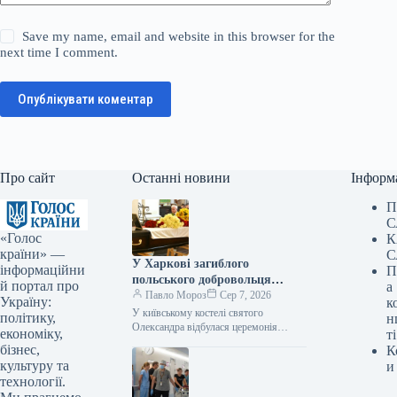
Save my name, email and website in this browser for the
next time I comment.
Опублікувати коментар
Про сайт
Останні новини
Інформ
П
С
«Голос
К
країни» —
С
У Харкові загиблого
інформаційни
П
польського добровольця
й портал про
а
поховали в Києві
Павло Мороз
Сер 7, 2026
Україну:
к
У київському костелі святого
політику,
н
Олександра відбулася церемонія
економіку,
ті
прощання з польським добровольцем
бізнес,
К
Мареком Русеком-Вольським, котрий
культуру та
и
став жертвою російської атаки дроном
технології.
у…