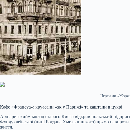
Черги до «Жоржа
Кафе «Франсуа»: круасани «як у Парижі» та каштани в цукрі
А «паризький» заклад старого Києва відкрив польський підприєм
Фундуклеївської (нині Богдана Хмельницького) прямо навпроти М
життя.