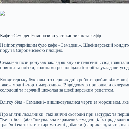
Кафе «Семадені»: морозиво у стаканчиках та кефір
Найпопулярнішим було кафе «Семадені». Швейцарський кондитер 
поруч з Європейською площею.
Семадені позиціонував заклад як клуб інтелігенції: сюди завіт
новини та плітки, годинами розповідали історії та укладали угод
Кондитерську буквально з перших днів роботи зробив відомою фа
також модні «торти-морозиво». Відвідувачів пригощали еклерам
солодощі та гарячий шоколад за швейцарським рецептом.
Влітку біля «Семадені» вишиковувалися черги за морозивом, яке 
Про м’ятні льодяники, такі звичні сьогодні при застудах та пер
“Кетті-Бос” (або “лікувальна карамель Семадені”). Їх продавали 
трав’яні екстракти та ароматичні добавки (наприклад, м’ята, шав