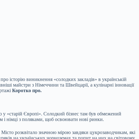
 про історію виникнення «солодких закладів» в українській
вніші майстри з Німеччини та Швейцарії, а кулінарні інновації
ортажі
Коротко про.
о у «старій Європі». Солодкий бізнес там був обмежений
ом і німці з поляками, щоб освоювати нові ринки.
 Місто розквітало значною мірою завдяки цукрозаводчикам, які
буряків на українських чорноземах та попит на них на світовому