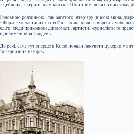
«Цейлон», лікери та шампанське. Ціни трималися на високому рівні
Головною родзинкою і так багатого інтер’єру (високі вікна, дзерк
«Жоржі» як частина стратегії власника щодо створення унікальног
еліти: сюди приходили дипломати, артисти, журналісти та предст
щонайменше за тиждень.
До речі, саме тут вперше в Києві почали пакувати цукерки у в
та серйозних намірів.