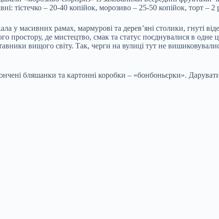
: тістечко – 20-40 копійок, морозиво – 25-50 копійок, торт – 2 р
ала у масивних рамах, мармурові та дерев’яні столики, гнуті віде
о простору, де мистецтво, смак та статус поєднувалися в одне ці
авники вищого світу. Так, черги на вулиці тут не вишиковувалис
итончені бляшанки та картонні коробки – «бонбоньєрки». Дарува