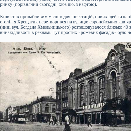
ринку (порівняний сьогодні, хіба що, з нафтою).
Київ став привабливим місцем для інвестицій, нових ідей та капі
століття Хрещатик перетворився на вулицю європейських кав’яр
(нині вул. Богдана Хмельницького) розташовувалося близько 40 з
винахідливості в рекламі. Тут простих «рожевих фасадів» було н