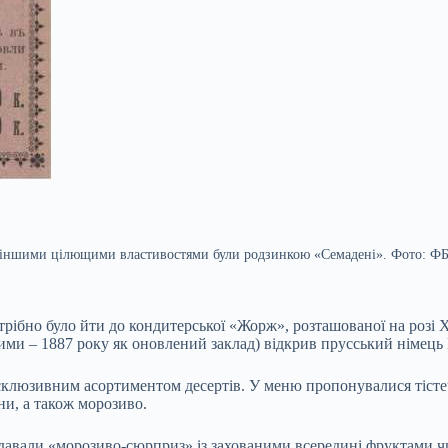
з іншими цілющими властивостями були родзинкою «Семадені». Фото: Ф
рібно було йти до кондитерської «Жорж», розташованої на розі Х
аними – 1887 року як оновлений заклад) відкрив прусський німець
клюзивним асортиментом десертів. У меню пропонувалися тістеч
ни, а також морозиво.
одавали «морозиво-сюрприз» із захованими всередині фруктами ч