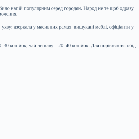
било напій популярним серед городян. Народ не те щоб одразу
волення.
 уяву: дзеркала у масивних рамах, вишукані меблі, офіціанти у
–30 копійок, чай чи каву – 20–40 копійок. Для порівняння: обід