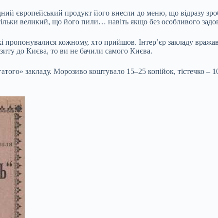
дний європейський продукт його внесли до меню, що відразу зро
стільки великий, що його пили… навіть якщо без особливого задо
кі пропонувалися кожному, хто прийшов. Інтер’єр закладу вражав
ізиту до Києва, то ви не бачили самого Києва.
атого» закладу. Морозиво коштувало 15–25 копійок, тістечко – 10