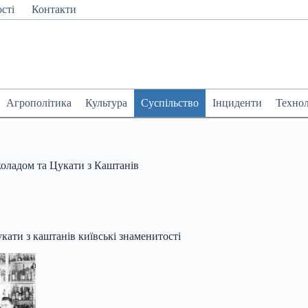
сті
Контакти
Агрополітика
Культура
Суспільство
Інциденти
Технол
оладом та Цукати з Каштанів
кати з каштанів київські знаменитості