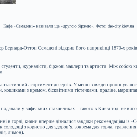
Кафе «Семадені» називали ще «другою біржею». Фото: the-city.kiev.ua
Бернард-Оттон Семадені відкрив його наприкінці 1870-х років з
али студенти, журналісти, біржові маклери та артисти. Між собо
и.
нтастичний асортимент десертів. У меню завжди пропонувалося з
и, кошиками з кремом, бісквітними тістечками, праліне, марцип
подавали у вафельних стаканчиках – такого в Києві тоді не виго
шінні в горлі, кияни вперше дізналися завдяки рекомендаціям із 
як солодощі з користю для здоров’я, зокрема для горла, травлення
лія, лимон).