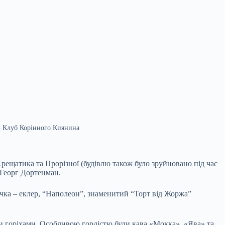
Б Клуб Корінного Киянина
рещатика та Прорізної (будівлю також було зруйновано під час
 Георг Дортенман.
ка – еклер, “Наполеон”, знаменитий “Торт від Жоржа”
и горіхами. Особливою гордістю були кава «Мокка», «Ява» та