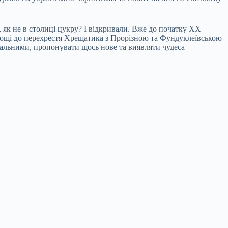
, як не в столиці цукру? І відкривали. Вже до початку ХХ
площі до перехрестя Хрещатика з Прорізною та Фундуклеївською
туальними, пропонувати щось нове та виявляти чудеса