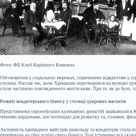
Фото: ФБ Клуб Корінного Киянина
Обговорення у соціальних мережах, спричинене відкриттям у сер
столиці. Настав час, коли Хрещатик перетворився на вулицю цуке
стали частиною повсякденного життя киян. Про те, як це було, т
Розквіт кондитерського бізнесу у столиці цукрових магнатів
Представники європейських кулінарних династій зацікавилися Ки
чіткими кордонами, але потенціал для розвитку та, головне, фін
Активність приїжджих майстрів шоколаду та кондитерів стала по
перебували на піку успіху свого бізнесу. Тоді історично все скл