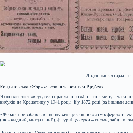
Льодяники від горла та 
Кондитерська «Жорж»: розкіш та розписи Врубеля
Якщо хотілося «відчути» справжню розкіш – то в минулі часи пот
вибухів на Хрещатику у 1941 році). Її у 1872 році (за іншими д
«Жорж» приваблював відвідувачів розкішною атмосферою та екс
(шоколадний, мигдальний), фігурні цукерки – гноми, зайці, клоу
До речі, якщо у «Семадені» воно було класичним, то у Жоржа п