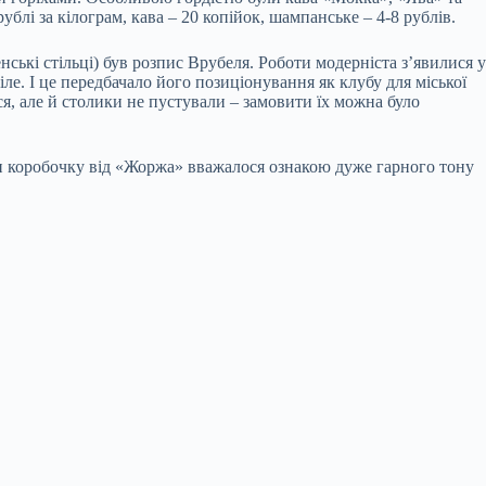
ублі за кілограм, кава – 20 копійок, шампанське – 4-8 рублів.
нські стільці) був розпис Врубеля. Роботи модерніста з’явилися у
ле. І це передбачало його позиціонування як клубу для міської
я, але й столики не пустували – замовити їх можна було
ти коробочку від «Жоржа» вважалося ознакою дуже гарного тону