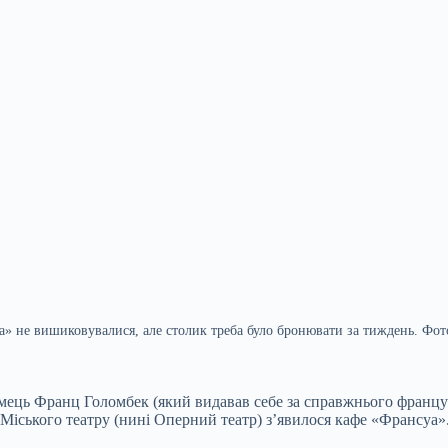
» не вишиковувалися, але столик треба було бронювати за тиждень. Фот
ець Франц Голомбек (який видавав себе за справжнього француза
іського театру (нині Оперний театр) з’явилося кафе «Франсуа».