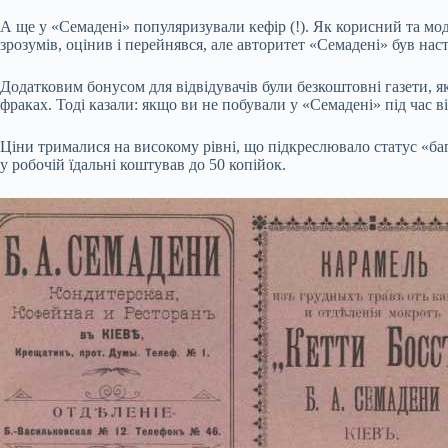
А ще у «Семадені» популяризували кефір (!). Як корисний та мо
зрозумів, оцінив і перейнявся, але авторитет «Семадені» був на
Додатковим бонусом для відвідувачів були безкоштовні газети, я
фраках. Тоді казали: якщо ви не побували у «Семадені» під час в
Ціни трималися на високому рівні, що підкреслювало статус «баг
у робочій їдальні коштував до 50 копійок.