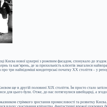
ці Києва нової цукерні з рожевим фасадом, спонукало до згадок
рнь та кав’ярень, де за прихильність клієнтів змагалися найвпра
а про три найвідоміші кондитерські початку ХХ століття – у реп
євом ще в другій половині ХІХ століття. Їм просто стало затісн
анси для цього були. Отже, до нас потягнулися швейцарці, а згод
казником стрімкого зростання промисловості та розвитку Києва.
алося вдало: скасування кріпацтва, фантастичні врожаї цукрових 