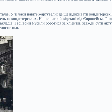
талів. У ті часи навіть жартували: де ще відкривати кондитерські
ень та кондитерських. На невеликій відстані від Європейської 
акладів. І всі вони мусили боротися за клієнтів, завжди бути ак
едостатньо.