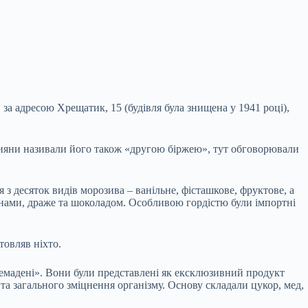
а адресою Хрещатик, 15 (будівля була знищена у 1941 році),
ю кияни називали його також «другою біржею», тут обговорювали
 десяток видів морозива – ванільне, фісташкове, фруктове, а
анами, драже та шоколадом. Особливою гордістю були імпортні
товляв ніхто.
«Семадені». Вони були представлені як ексклюзивний продукт
 та загального зміцнення організму. Основу складали цукор, мед,