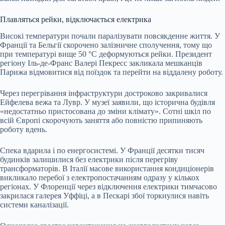
Плавляться рейки, відключається електрика
Високі температури почали паралізувати повсякденне життя. У
Франції та Бельгії скорочено залізничне сполучення, тому що
при температурі вище 50 °C деформуються рейки. Президент
регіону Іль-де-Франс Валері Пекресс закликала мешканців
Парижа відмовитися від поїздок та перейти на віддалену роботу.
Через перегрівання інфраструктури достроково закривалися
Ейфелева вежа та Лувр. У музеї заявили, що історична будівля
«недостатньо пристосована до зміни клімату». Сотні шкіл по
всій Європі скорочують заняття або повністю припиняють
роботу вдень.
Спека вдарила і по енергосистемі. У Франції десятки тисяч
будинків залишилися без електрики після перегріву
трансформаторів. В Італії масове використання кондиціонерів
викликало перебої з електропостачанням одразу у кількох
регіонах. У Флоренції через відключення електрики тимчасово
закрилася галерея Уффіці, а в Пескарі збої торкнулися навіть
системи каналізації.