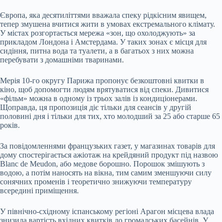
Європа, яка десятиліттями вважала спеку рідкісним явищем,
тепер змушена вчитися жити в умовах екстремального клімату.
У містах розгортається мережа «зон, що охолоджують» за
прикладом Лондона і Амстердама. У таких зонах є місця для
сидіння, питна вода та туалети, а в багатьох з них можна
перебувати з домашніми тваринами.
Мерія 10-го округу Парижа пропонує безкоштовні квитки в
кіно, щоб допомогти людям врятуватися від спеки. Дивитися
«фільм» можна в одному із трьох залів із кондиціонерами.
Щоправда, ця пропозиція діє тільки для сеансів у другій
половині дня і тільки для тих, хто молодший за 25 або старше 65
років.
За повідомленнями французьких газет, у магазинах товарів для
дому спостерігається ажіотаж на крейдяний продукт під назвою
Blanc de Meudon, або медове борошно. Порошок змішують з
водою, а потім наносять на вікна, тим самим зменшуючи силу
сонячних променів і теоретично знижуючи температуру
всередині приміщення.
У північно-східному іспанському регіоні Арагон місцева влада
знизила вартість вхідних квитків до громадських басейнів. У