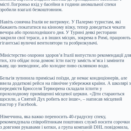
місті Логроньо вхід у басейни в години аномальної спеки
зробили взагалі безкоштовним.
Навіть сонячна Італія не витримує. У Палермо туристам, які
бажають покататися на кінному візку, тепер доведеться чекати
вечора або прохолоднішого дня. У Турині деякі ресторани
закрили свої тераси, а в інших місцях, зокрема в Римі, працюють
гігантські вуличні вентилятори та розбризкувачі.
Міністерство охорони здоров’я Італії випустило рекомендації для
тих, хто обідає поза домом: їсти пасту замість м’яса і замінити
каву, що зневоднює, або холодне пиво склянкою води.
Бельгія зупинила приміські поїзди, де немає кондиціонерів, але
ввела додаткові рейси на північне узбережжя країни. А школярі з
передмістя Брюсселя Тервюрена складали іспити у
прохолодному приміщенні місцевої церкви. «Діти стараються
щосили, а Святий Дух робить все інше», – написав місцевий
пастор у Facebook.
Німеччина, яка важко переносить 40-градусну спеку,
рекомендувала співробітникам поштових служб носити сорочки
з довгими рукавами і кепки, а група компаній DHL повідомила,