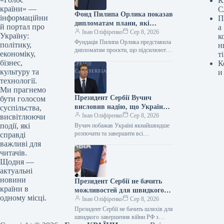
К
країни» —
С
Фонд Пилипа Орлика показав
інформаційни
П
дипломатам плани, які
й портал про
а
роблять Україну чутнішою на
Іван Оліфіренко
Сер 8, 2026
Україну:
к
міжнародній арені.
Фундація Пилипа Орлика представила
політику,
н
дипломатам проєкти, що підсилюють
економіку,
ті
голос України на міжнародній арені.
бізнес,
К
Фото 08.08.2026 14:12 Укрінформ
культуру та
и
Фундація Пилипа Орлика…
технології.
Ми прагнемо
Президент Сербії Вучич
бути голосом
висловив надію, що Україна
суспільства,
якнайшвидше розпочне та
Іван Оліфіренко
Сер 8, 2026
висвітлюючи
завершить переговори щодо
події, які
Вучич побажав Україні якнайшвидше
всіх кластерів з
розпочати та завершити всі
справді
переговорні блоки з ЄС 08.08.2026
Європейським Союзом.
важливі для
14:22 Укрінформ Президент Сербії
читачів.
Александар Вучич висловив…
Щодня —
актуальні
новини
Президент Сербії не бачить
країни в
можливостей для швидкого
одному місці.
припинення війни РФ проти
Іван Оліфіренко
Сер 8, 2026
України.
Президент Сербії не бачить шляхів для
швидкого завершення війни РФ з