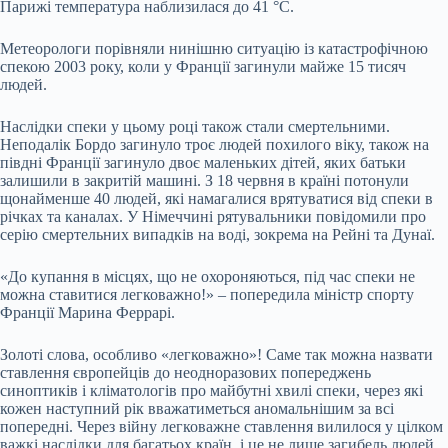
Парижі температура наблизилася до 41 °C.
Метеорологи порівняли нинішню ситуацію із катастрофічною
спекою 2003 року, коли у Франції загинули майже 15 тисяч
людей.
Наслідки спеки у цьому році також стали смертельними.
Неподалік Бордо загинуло троє людей похилого віку, також на
півдні Франції загинуло двоє маленьких дітей, яких батьки
залишили в закритій машині. З 18 червня в країні потонули
щонайменше 40 людей, які намагалися врятуватися від спеки в
річках та каналах. У Німеччині рятувальники повідомили про
серію смертельних випадків на воді, зокрема на Рейні та Дунаї.
«До купання в місцях, що не охороняються, під час спеки не
можна ставитися легковажно!» – попередила міністр спорту
Франції Марина Феррарі.
Золоті слова, особливо «легковажно»! Саме так можна назвати
ставлення європейців до неодноразових попереджень
синоптиків і кліматологів про майбутні хвилі спеки, через які
кожен наступний рік вважатиметься аномальнішим за всі
попередні. Через війну легковажне ставлення вилилося у цілком
важкі наслідки для багатьох країн, і це не лише загибель людей.