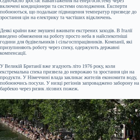
Одночасно зростає навантаження на енергосистему через
включені кондиціонери та системи охолодження. Експерти
побоюються, що подальше підвищення температур призведе до
зростання цін на електрику та частіших відключень.
Деякі країни вже змушені вживати екстрених заходів. В Італії
введено обмеження на роботу просто неба в найспекотніші
години для будівельників і сільгосппрацівників. Компанії, які
призупиняють роботу через спеку, одержують державні
компенсації.
У Великій Британії вже згадують літо 1976 року, коли
екстремальна спека призвела до неврожаю та зростання цін на
продукти. У Німеччині влада закликає жителів економити воду,
побоюючись посухи. У низці регіонів запроваджено заборону на
барбекю через ризик лісових пожеж.