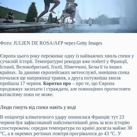
Фото: JULIEN DE ROSA/AFP через Getty Images
Європа цього року переживає одну із найважчих хвиль спеки у
сучасній історії. Температурні рекорди вже побиті у Франції,
Іспанії, Великобританії, Італії, Німеччині, Бельгії та інших
країнах. За даними європейських метеослужб, нинішня спека
почалася ще наприкінці травня, а друга потужніша хвиля
прийшла 17 червня.
Коротко про
– про те, що Європа
продовжує засихати і
страждати, але повноцінно протистояти
катаклізму поки не може.
Люди гинуть від спеки навіть у воді
В епіцентрі кліматичного удару опинилася Франція: тут 23
червня був зафіксований найспекотніший день за всю історію
спостережень: середня температура по країні досягла майже 30
°C, а в окремих регіонах повітря прогрівалося до 43 °C. У