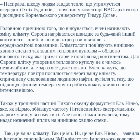
– Насправді шкоду людям завдає тепло, що утримується
всередині їхніх будинків, – пояснив у коментарі ВВС архітектор
і дослідник Корнельського університету Тимур Доган.
Головною причиною того, що відбувається, вчені називають
зміну клімату. Європа нагрівається швидше за будь-який інший
континент – приблизно в два-три рази швидше за
середньосвітові показники. Кліматологи пов’язують нинішню
хвилю спеки з так званим тепловим куполом – областю
високого тиску, яка тримає гаряче повітря над континентом. Для
Європи влітку утворення теплового куполу не є чимось
незвичайним, але зараз все дуже погано. Вчені кажуть, що
температура повітря посилюється через зміну клімату,
спричинену спалюванням людиною нафти, вугілля та газу, що
підвищує фонову температуру та робить кожну хвилю спеки
інтенсивнішою.
Також у тропічній частині Тихого океану формується Ель-Ніньо,
яке, як відомо, збільшує частоту і інтенсивність екстремальних
жарких явищ у всьому світі. Але воно тільки почалося, тому
надає незначний вплив на нинішню хвилю спеки.
– Так, це зміна клімату. Так це ми. Ні, це не Ель-Ніньо, – заявила
в інтерв’ю європейським ЗМІ кліматолог Імперського коледжу