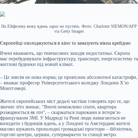
На Ейфелеву вежу вдень зараз не пустять. Фото: Charlotte SIEMON/AFP
via Getty Images
Європейці охолоджуються в кіно та замазують вікна крейдою
Вчені вважають, що тимчасових заходів недостатньо. Європа
має перебудовувати інфраструктуру, транспорт, енергосистему та
житлові будинки під новий клімат.
– Це зовсім не нова норма; це провісник абсолютної катастрофи,
– вважає професор Університетського коледжу Лондона Х’ю
Монтгомері.
Жителі європейських міст дедалі частіше говорять про те, що
звичне літо зникає. “Вночі неможливо спати, квартира
розжарюється як піч”, – скаржаться парижани в інтерв’ю
французьким ЗМІ. У Мадриді та Римі люди намагаються не
виходити з будинків вдень, а у Лондоні та Амстердамі жителі
масово шукають прохолодні громадські простори – бібліотеки,
торгові центри, церкви, супермаркети та станції метро.