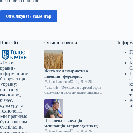
next time I comment.
Опублікувати коментар
Про сайт
Останні новини
Інформ
П
С
«Голос
К
країни» —
С
Жито як альтернатива
інформаційни
П
пшениці: фермери
й портал про
а
розглядають зміну культур —
Іван Панченко
Сер 9, 2026
Україну:
к
КУРКУЛЬ
” data-title=”Зменшення вартості зерна
політику,
н
спонукало аграрія до заміни пшениці
економіку,
ті
житом” data-
бізнес,
К
url=”https://kurkul.com/news/41856-
культуру та
и
cherez-padinnya-tsin-na-zerno-fermer-
технології.
zadumavsya-pro-zaminu-pshenitsi-
Ми прагнемо
jitom”> Через зниження вартості зерна
Посилена евакуація
аграрій розглядає можливість заміни
бути голосом
пшениці…
мешканців запроваджена ще
суспільства,
в двох населених пунктах
Іван Панченко
Сер 9, 2026
висвітлюючи