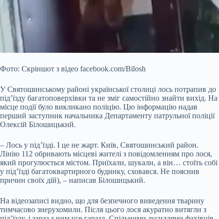
Фото: Скріншот з відео facebook.com/Bilosh
У Святошинському районі української столиці лось потрапив до
під’їзду багатоповерхівки та не зміг самостійно знайти вихід. На
місце події було викликано поліцію. Цю інформацію надав
перший заступник начальника Департаменту патрульної поліції
Олексій Білошицький.
– Лось у під’їзді. І це не жарт. Київ, Святошинський район.
Лінію 112 обривають місцеві жителі з
повідомленням про лося,
який прогулюється містом. Приїхали, шукали, а він… стоїть собі
у під’їзді багатоквартирного будинку, сховався. Не пояснив
причин своїх дій), – написав Білошицький.
На відеозаписі видно, що для безпечного виведення тварину
тимчасово знерухомили. Після цього лося акуратно витягли з
під’їзду, і зараз з ним усе гаразд. Спільними зусиллями фахівців