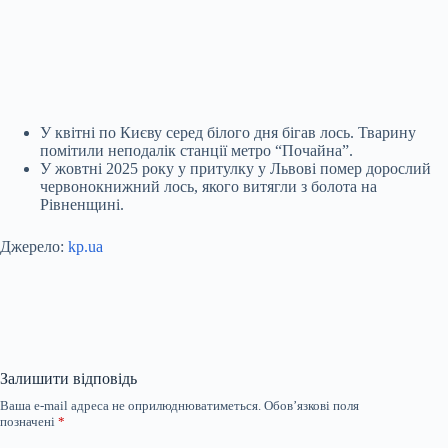
У квітні по Києву серед білого дня бігав лось. Тварину
помітили неподалік станції метро “Почайна”.
У жовтні 2025 року у притулку у Львові помер дорослий
червонокнижний лось, якого витягли з болота на
Рівненщині.
Джерело:
kp.ua
Залишити відповідь
Ваша e-mail адреса не оприлюднюватиметься.
Обов’язкові поля
позначені
*