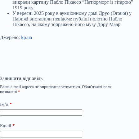
викрали картину Пабло Пікассо “Натюрморт із гітарою”
1919 року.
У вересні 2025 року в аукціонному домі Друо (Drouot) у
Парижі виставили невідоме публіці полотно Пабло
Пікассо, на якому зображено його музу Дору Маар.
Джерело:
kp.ua
Залишити відповідь
Ваша e-mail адреса не оприлюднюватиметься.
Обов’язкові поля
позначені
*
Ім’я
*
Email
*