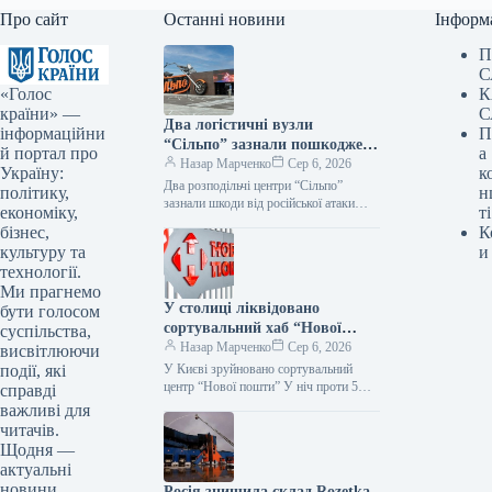
Про сайт
Останні новини
Інформ
П
С
«Голос
К
країни» —
С
Два логістичні вузли
інформаційни
П
“Сільпо” зазнали пошкоджень
й портал про
а
від російського нападу —
Назар Марченко
Сер 6, 2026
Україну:
к
Delo.ua
Два розподільчі центри “Сільпо”
політику,
н
зазнали шкоди від російської атаки
економіку,
ті
Внаслідок обстрілу з боку Росії 5
бізнес,
К
серпня, спалахнули пожежі на двох…
культуру та
и
технології.
Ми прагнемо
У столиці ліквідовано
бути голосом
сортувальний хаб “Нової
суспільства,
пошти”: три жертви —
Назар Марченко
Сер 6, 2026
висвітлюючи
Delo.ua
події, які
У Києві зруйновано сортувальний
центр “Нової пошти” У ніч проти 5
справді
серпня, в
важливі для
читачів.
Щодня —
актуальні
новини
Росія знищила склад Rozetka