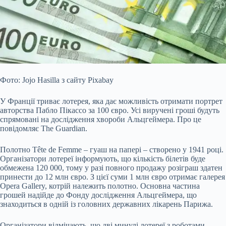
Фото: Jojo Hasilla з сайту Pixabay
У Франції триває лотерея, яка дає можливість отримати портрет
авторства Пабло Пікассо за 100 євро. Усі виручені гроші будуть
спрямовані на дослідження хвороби Альцгеймера. Про це
повідомляє The Guardian.
Полотно Tête de Femme – гуаш на папері – створено у 1941 році.
Організатори лотереї інформують, що кількість білетів буде
обмежена 120 000, тому у разі повного
продажу розіграш здатен
принести до 12 млн євро. З цієї суми 1 млн євро отримає галерея
Opera Gallery, котрій належить полотно. Основна частина
грошей надійде до Фонду дослідження Альцгеймера, що
знаходиться в одній із головних державних лікарень Парижа.
Організатори відмічають, що дві минулі лотереї з роботами