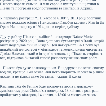
Пікассо зібрали більше 10 млн євро на культурні ініціативи в
Лівані та програми водопостачання та санітарії в Африці.
У першому розіграші “1 Пікассо за €100” у 2013 році робітник
систем пожежогасіння з Пенсильванії здобув картину Man in the
Opera Hat, створену в 1914 році в період кубізму.
Другу роботу Пікассо – олійний натюрморт Nature Morte –
розіграли у 2020 році. Вона дісталася бухгалтерці з Італії, котрій
білет подарував син на Різдво. Цей натюрморт 1921 року був
придбаний для лотереї у мільярдера та колекціонера мистецтва
Девіда Нахмада, який в інтерв’ю заявив, що Пікассо, скоріше за
все, підтримав би такий спосіб розповсюдження своїх робіт.
– Пікассо був дуже великодушним. Він дарував полотна своєму
водієві, кравцю. Він бажав, аби його творчість належала різним
людям, а не тільки дуже багатим, – сказав Нахмад
Картина Tête de Femme буде експонуватися в паризькому
аукціонному домі Christie’s з понеділка, 13 квітня, а розіграш
пройде там у вівторок, 14 квітня, о 18:00 за місцевим часом.