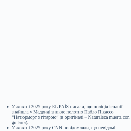
У жовтні 2025 року EL PAÍS писали, що поліція Іспанії
знайшла у Мадриді зникле полотно Пабло Пікассо
“Натюрморт з гітарою” (в оригіналі – Naturaleza muerta con
guitarra).
У жовтні 2025 року CNN повідомляли, що невідомі