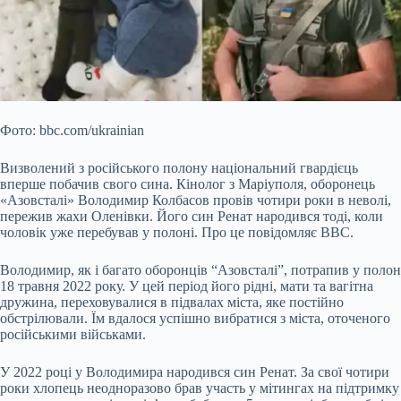
Фото: bbc.com/ukrainian
Визволений з російського полону національний гвардієць
вперше побачив свого сина. Кінолог з Маріуполя, оборонець
«Азовсталі» Володимир Колбасов провів чотири роки в неволі,
пережив жахи Оленівки. Його син Ренат народився тоді, коли
чоловік уже перебував у полоні. Про це повідомляє BBC.
Володимир, як і багато оборонців “Азовсталі”, потрапив у полон
18 травня 2022 року. У цей період його рідні, мати та
вагітна
дружина, переховувалися в підвалах міста, яке постійно
обстрілювали. Їм вдалося успішно вибратися з міста, оточеного
російськими військами.
У 2022 році у Володимира народився син Ренат. За свої чотири
роки хлопець неодноразово брав участь у мітингах на підтримку