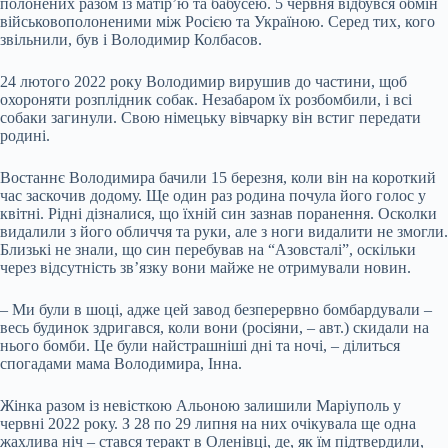
полонених разом із матір’ю та бабусею. 5 червня відбувся обмін
військовополоненими між Росією та Україною. Серед тих, кого
звільнили, був і Володимир Колбасов.
24 лютого 2022 року Володимир вирушив до частини, щоб
охороняти розплідник собак. Незабаром їх розбомбили, і всі
собаки загинули. Свою німецьку вівчарку він встиг передати
родині.
Востаннє Володимира бачили 15 березня, коли він на короткий
час заскочив додому. Ще один раз родина почула його голос у
квітні. Рідні дізналися, що їхній син зазнав поранення. Осколки
видалили з його обличчя та руки, але з ноги видалити не змогли.
Близькі не знали, що син перебував на “Азовсталі”, оскільки
через відсутність зв’язку вони майже не отримували новин.
– Ми були в шоці, адже цей завод безперервно бомбардували –
весь будинок здригався, коли вони (росіяни, – авт.) скидали на
нього бомби. Це були найстрашніші дні та ночі, – ділиться
спогадами мама Володимира, Інна.
Жінка разом із невісткою Альоною залишили Маріуполь у
червні 2022 року. З 28 по 29 липня на них очікувала ще одна
жахлива ніч – стався теракт в Оленівці, де, як їм підтвердили,