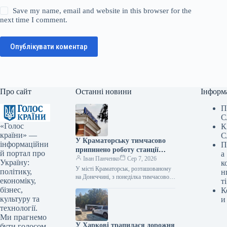
Save my name, email and website in this browser for the
next time I comment.
Опублікувати коментар
Про сайт
Останні новини
Інформ
П
С
«Голос
К
країни» —
С
У Краматорську тимчасово
інформаційни
П
припинено роботу станції
й портал про
а
збору крові
Іван Панченко
Сер 7, 2026
Україну:
к
У місті Краматорськ, розташованому
політику,
н
на Донеччині, з понеділка тимчасово
економіку,
ті
припиняє свою роботу станція
бізнес,
К
переливання крові через погіршення
культуру та
и
безпекової обстановки. Цю…
технології.
Ми прагнемо
У Харкові трапилася дорожня
бути голосом