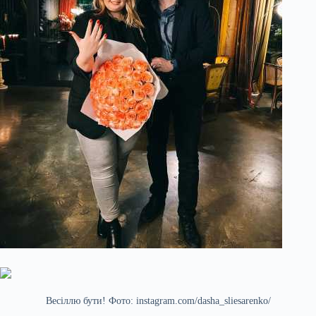
Весіллю бути! Фото: instagram.com/dasha_sliesarenko/