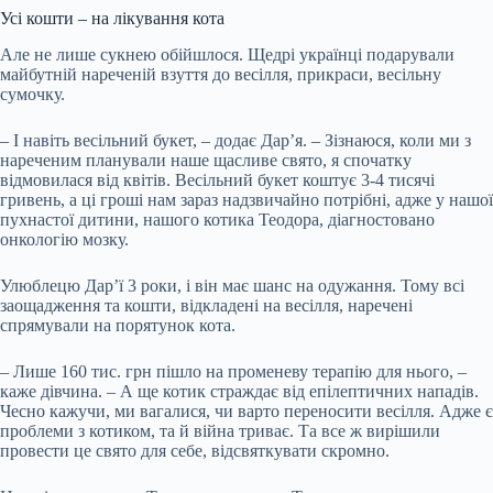
Усі кошти – на лікування кота
Але не лише сукнею обійшлося. Щедрі українці подарували
майбутній нареченій взуття до весілля, прикраси, весільну
сумочку.
– І навіть весільний букет, – додає Дар’я. – Зізнаюся, коли ми з
нареченим планували наше щасливе свято, я спочатку
відмовилася від квітів. Весільний букет коштує 3-4 тисячі
гривень, а ці гроші нам зараз надзвичайно потрібні, адже у нашої
пухнастої дитини, нашого котика Теодора, діагностовано
онкологію мозку.
Улюблецю Дар’ї 3 роки, і він має шанс на одужання. Тому всі
заощадження та кошти, відкладені на весілля, наречені
спрямували на порятунок кота.
– Лише 160 тис. грн пішло на променеву терапію для нього, –
каже дівчина. – А ще котик страждає від епілептичних нападів.
Чесно кажучи, ми вагалися, чи варто переносити весілля. Адже є
проблеми з котиком, та й війна триває. Та все ж вирішили
провести це свято для себе, відсвяткувати скромно.