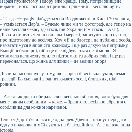
Наразі пухнастому Тедору вже краще. Тому, попри знищене
вбрання, його господарі прийняли рішення – весіллю бути.
– Так, реєстрація відбудеться на Воздвиженці в Києві 20 червня,
– усміхається Дар’я. – Будемо лише ми та фотограф, але тепер на
наше весілля чекає, здається, пів України (сміється. – Авт.).
Дівчата пишуть мені в соціальні мережі, запитують про сукню,
про підготовку до весілля. Хоч я й не блогер і не публічна особа,
намагатимуся відповісти кожному. І ще раз дякую за підтримку.
Емоції неймовірні, ніби це все відбувається не зі мною. Я
отримала величезну хвилю підтримки та добрих слів, і ще раз
переконалася, що жінка для жінки – це велика опора.
Дівчина наголошує: у тому, що згоріла її весільна сукня, немає
трагедії. Бо сьогодні люди втрачають оселі, близьких, цілі
родини.
– Але я так довго обирала своє весільне вбрання, воно було для
мене таким особливим, – каже. – Зрештою, весільне вбрання є
особливим для кожної нареченої.
Тепер у Дар’ї з’явилася ще одна ідея. Дівчина планує передати
одну з подарованих їй суконь на благодійність. Але це вже інша
історія.