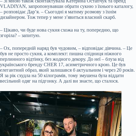
– Зі мною також сконтактувала Катерина Остапчук та бренд
VLADIYAN, запропонувавши обрати сукню з їхнього каталогу,
– розповідає Дар’я. – Сьогодні я матиму розмову з їхнім
дизайнером. Тож тепер у мене з’явиться власний скарб.
– Цікаво, чи буде нова сукня схожа на ту, попередню, що
згоріла? – запитую.
– Ох, попередній наряд був чудовим, – відповідає дівчина. – Це
був не просто сукня, а комплект: пишна спідниця ніжного
перлинного відтінку, без жодного декору. До неї – блуза від
українського бренду CHER 17, асиметричного крою. Це був
елегантний образ, який залишався б актуальним і через 20 років.
Я за рік схудла на 50 кілограмів, тому змушена була віддати
весільний одяг на підгонку. А далі ви знаєте, що сталося.