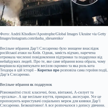
Фото: Andrii Khodkov/Apostrophe/Global Images Ukraine via Getty
Images/instagram.com/dasha_sliesarenko/
Весільне вбрання Дар’ї Слєсаренко було знищене внаслідок
російської атаки на Київ. Однак, замість відчаю, наречена
отримала численні повідомлення підтримки та подарунки від
небайдужих людей. Про те, яке саме вбрання вона обрала, чому
вирішила відсвяткувати весілля скромно та яка роль кота
Теодора в
цій історії –
Коротко про
розповіла сама героїня події,
Дар’я Слєсаренко.
Весільне вбрання як подарунок
Різноманітні стилі: класичні, бохо, вінтажні, А-силует та
«русалка». А ще весільне взуття, прикраси, аксесуари. Усе це
пропонують користувачі соціальних мереж для киянки Дар’ї
Слєсаренко. Безкоштовно! А все розпочалося з допису дівчини.