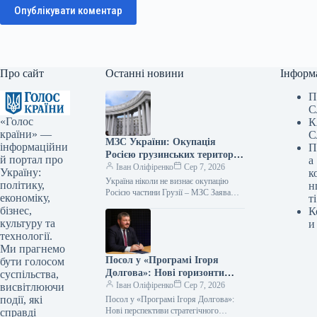
Опублікувати коментар
Про сайт
Останні новини
Інформ
П
С
«Голос
К
країни» —
С
МЗС України: Окупація
інформаційни
П
Росією грузинських територій
й портал про
а
ніколи не буде визнана
Іван Оліфіренко
Сер 7, 2026
Україну:
к
Україна ніколи не визнає окупацію
політику,
н
Росією частини Грузії – МЗС Заява
економіку,
ті
07.08.2026 12:03 Укрінформ Україна
бізнес,
К
послідовно та непохитно підтримує
культуру та
и
суверенітет…
технології.
Ми прагнемо
Посол у «Програмі Ігоря
бути голосом
Долгова»: Нові горизонти
суспільства,
стратегічної співпраці
Іван Оліфіренко
Сер 7, 2026
висвітлюючи
України та Азербайджану
події, які
Посол у «Програмі Ігоря Долгова»:
Нові перспективи стратегічного
справді