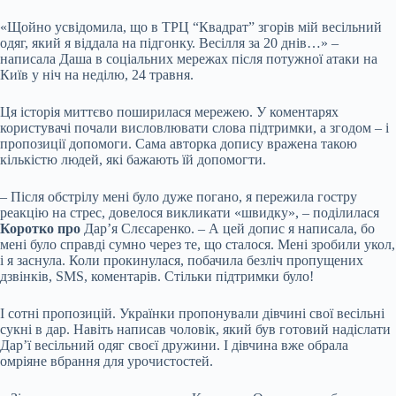
«Щойно усвідомила, що в ТРЦ “Квадрат” згорів мій весільний
одяг, який я віддала на підгонку. Весілля за 20 днів…» –
написала Даша в соціальних мережах після потужної атаки на
Київ у ніч на неділю, 24 травня.
Ця історія миттєво поширилася мережею. У коментарях
користувачі почали висловлювати слова підтримки, а згодом – і
пропозиції допомоги. Сама авторка допису вражена такою
кількістю людей, які бажають їй допомогти.
– Після обстрілу мені було дуже погано, я пережила гостру
реакцію на стрес, довелося викликати «швидку», – поділилася
Коротко про
Дар’я Слєсаренко. – А цей допис я написала, бо
мені було справді сумно через те, що сталося. Мені зробили укол,
і я заснула. Коли прокинулася, побачила безліч пропущених
дзвінків, SMS, коментарів. Стільки підтримки було!
І сотні пропозицій. Українки пропонували дівчині свої весільні
сукні в дар. Навіть написав чоловік, який був готовий надіслати
Дар’ї весільний одяг своєї дружини. І дівчина вже обрала
омріяне вбрання для урочистостей.