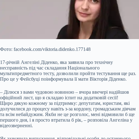
Фото: facebook.com/viktoria.didenko.177148
17-річній Ангеліні Діденко, яка заявила про технічну
несправність під час складання Національного
мультипредметного тесту, дозволили пройти тестування ще раз.
Про це у Фейсбуці поінформувала її мати Вікторія Діденко.
– Ділюся з вами чудовою новиною – вчора ввечері надійшов
офіційний лист, що я складаю іспит на додатковій сесії!
Щиро дякую кожному
за підтримку: депутатам, юристам, які
долучилися до процесу навіть з-за кордону, громадським діячам
та всім небайдужим. Якби не це розголос, мені відмовили б ще
першого дня, і я просто втратила б рік, – розповіла Ангеліна у
відеозверненні.
Як зазначила випускниця, відповідальні особи до останнього