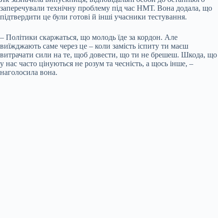
заперечували технічну проблему під час НМТ. Вона додала, що
підтвердити це були готові й інші учасники тестування.
– Політики скаржаться, що молодь їде за кордон. Але
виїжджають саме через це – коли замість іспиту ти маєш
витрачати сили на те, щоб довести, що ти не брешеш. Шкода, що
у нас часто цінуються не розум та чесність, а щось інше, –
наголосила вона.