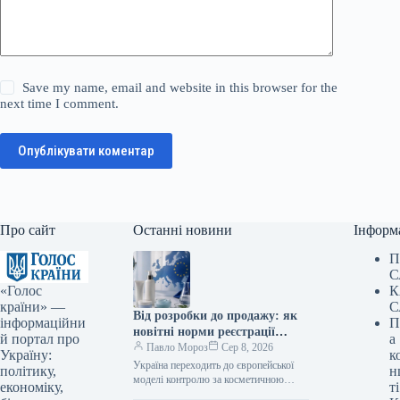
Save my name, email and website in this browser for the
next time I comment.
Опублікувати коментар
Про сайт
Останні новини
Інформ
П
С
«Голос
К
країни» —
С
Від розробки до продажу: як
інформаційни
П
новітні норми реєстрації
й портал про
а
трансформують український
Павло Мороз
Сер 8, 2026
Україну:
к
косметичний сектор
Україна переходить до європейської
політику,
н
моделі контролю за косметичною
економіку,
ті
продукцією Початково, нові норми