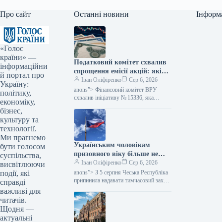
Про сайт
Останні новини
Інформ
«Голос
країни» —
Податковий комітет схвалив
інформаційни
спрощення емісії акцій: які
й портал про
зміни очікуються — Мінфін
Іван Оліфіренко
Сер 6, 2026
Україну:
anons”> Фінансовий комітет ВРУ
політику,
схвалив ініціативу № 15336, яка
економіку,
пропонує полегшити процес емісії
бізнес,
цінних паперів. Цей акт покликаний
культуру та
скоротити бюрократичні перешкоди,…
технології.
Ми прагнемо
Українським чоловікам
бути голосом
призовного віку більше не
суспільства,
надається тимчасовий захист
Іван Оліфіренко
Сер 6, 2026
висвітлюючи
у Чехії, згідно з даними
події, які
anons”> З 5 серпня Чеська Республіка
Міністерства фінансів.
припинила надавати тимчасовий захист
справді
українським чоловікам призовного
важливі для
віку, які не можуть продемонструвати
читачів.
виконання своїх…
Щодня —
актуальні