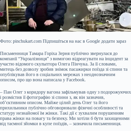
Фото: pinchukart.com Підпишіться на нас в Google додати зараз
Письменниця Тамара Горіха Зерня публічно звернулася до
компанії “Укрзалізниця” з вимогою відреагувати на інцидент за
участю відомого скульптора Олега Пінчука. За її словами,
митець без дозволу зробив знімок пасажирки поїзда зі спини та
опублікував його в соціальних мережах з неоднозначним
описом, про що вона написала у Facebook.
–
Пан Олег з коридору вагона зафільмував одну з подорожуючих
і розмістив її фотографію зі спини з, як він зазначив,
об’єктивним описом. Майже цілий день Олег та його
прихильники публічно обговорювали фізичні особливості та
статуру незнайомої їм жінки. Такі дії є зухвалим порушенням
права жінки на повагу та безпеку. Ми хотіли б бути захищеними
від таємної зйомки в купе поїздів, – зазначила письменниця.