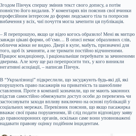
Згодом Пінчук спершу змінив текст свого допису, а потім
повністю його видалив. У коментарях він пояснив свої вчинки
професійним інтересом до форми людського тіла та попросив
вибачення у всіх, чиї почуття могла зачепити ця публікація.
– Я перепрошую, якщо це відео когось образило! Мені як митцю
завжди цікаві форми, об’єми… В описі немає образливих слів,
обличчя жінки не видно. Двері в купе, мабуть, призначені для
того, щоб їх зачиняти, а не тримати постійно відчиненими.
Працює кондиціонер, і раціональніше перебувати за зачиненими
дверима. Але хочу ще раз перепросити тих, у кого виникли
негативні асоціації, – написав Пінчук.
В “Укрзалізниці” підкреслили, що засуджують будь-які дії, які
порушують право пасажирів на приватність та шанобливе
ставлення. Проте в компанії зазначили, що не мають законних
підстав самостійно обмежувати доступ особи до перевезень чи
застосовувати заходи впливу виключно на основі публікацій у
соціальних мережах. Перевізник пояснив, що якщо пасажирка
вважає свої права порушеними, їй слід подати відповідну заяву
до правоохоронних органів, оскільки саме вони уповноважені
надавати правову оцінку подібним інцидентам.