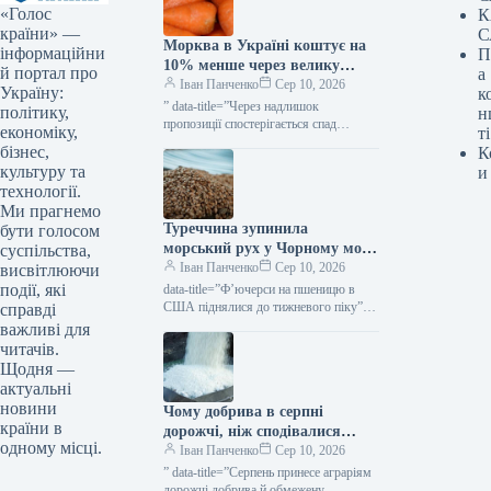
«Голос
К
країни» —
С
Морква в Україні коштує на
інформаційни
П
10% менше через велику
й портал про
а
кількість товару — КУРКУЛЬ
Іван Панченко
Сер 10, 2026
Україну:
к
” data-title=”Через надлишок
політику,
н
пропозиції спостерігається спад
економіку,
ті
вартості моркви” data-
бізнес,
К
url=”https://kurkul.com/news/41876-
культуру та
и
cherez-perenasichennya-rinku-
технології.
prodavjuye-znijuvatis-tsina-na-morkvu”>
Ми прагнемо
Через надлишок пропозиції
Туреччина зупинила
спостерігається спад вартості моркви
бути голосом
10 серпня 2026 61…
морський рух у Чорному морі
суспільства,
— світові ціни на зерно
Іван Панченко
Сер 10, 2026
висвітлюючи
зросли — КУРКУЛЬ
події, які
data-title=”Ф’ючерси на пшеницю в
США піднялися до тижневого піку”
справді
data-
важливі для
url=”https://kurkul.com/news/41878-
читачів.
fyuchersi-na-pshenitsyu-v-ssha-zrosli-
Щодня —
do-tijnevogo-maksimumu”> Ф’ючерси
актуальні
на пшеницю в США піднялися до
новини
Чому добрива в серпні
тижневого піку 10…
країни в
дорожчі, ніж сподівалися
одному місці.
аграрії — КУРКУЛЬ
Іван Панченко
Сер 10, 2026
” data-title=”Серпень принесе аграріям
дорожчі добрива й обмежену