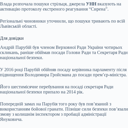
Влада розпочала пошуки стрільця, джерела
УНН
вказують на
активацію протоколу екстреного реагування “Сирена”.
Регіональні чиновники уточнили, що пошуки тривають по всій
Львівській області.
Для довідки
Андрій Парубій був членом Верховної Ради України чотирьох
скликань, раніше обіймав посади Голови Ради та Секретаря Ради
національної безпеки.
У 2016 році Парубій обійняв посаду керівника парламенту після
підвищення Володимира Гройсмана до посади прем’єр-міністра.
Його шестимісячне перебування на посаді секретаря Ради
національної безпеки припало на 2014 рік.
Попередній замах на Парубія того року був пов’язаний з
використанням бойової гранати. Пізніше сили безпеки пов’язали
змову з колишнім інспектором з пробації адміністрації
Януковича.