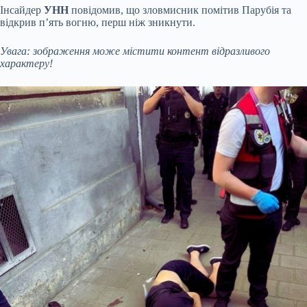
Інсайдер
УНН
повідомив, що зловмисник помітив Парубія та
відкрив п’ять вогню, перш ніж зникнути.
Увага: зображення може містити контент відразливого
характеру!