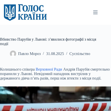
Перейти
до
вмісту
Вбивство Парубія у Львові: з’явилися фотографії з місця
події
Павло Мороз
31.08.2025
Суспільство
Колишнього спікера
Верховної Ради
Андрія Парубія смертельно
поранили у Львові. Невідомий нападник вистрілив у
державного діяча п’ять разів, перш ніж втекти з місця
події.