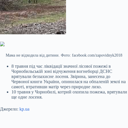
Мама не відходила від дитини. Фото: facebook.com/zapovidnyk2018
8 травня під час ліквідації значної лісової пожежі в
Чорнобильській зоні відчуження вогнеборці ДСНС
врятували беззахисне лосеня. Звірина, занесена до
Червоної книги України, опинилася на обпаленій землі на
самоті, втративши матір через природне лихо.
10 травня у Чорнобилі, котрий охопила пожежа, врятували
ще одне лосеня.
Джерело:
kp.ua