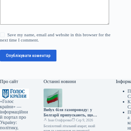
Save my name, email and website in this browser for the
next time I comment.
Опублікувати коментар
Про сайт
Останні новини
Інформ
П
С
«Голос
К
країни» —
С
Вибух біля газопроводу: у
інформаційни
П
Болгарії припускають, що
й портал про
а
дрон міг належати Україні
Іван Оліфіренко
Сер 9, 2026
Україну:
к
Безпілотний літальний апарат, який
політику,
н
впав та здетонував на території