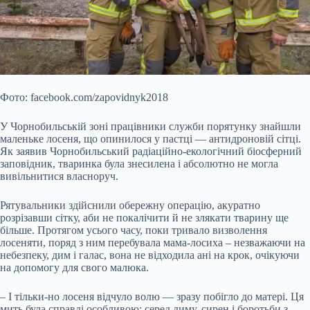
Фото: facebook.com/zapovidnyk2018
У Чорнобильській зоні працівники служби порятунку знайшли
маленьке лосеня, що опинилося у пастці — антидроновій сітці.
Як заявив Чорнобильський радіаційно-екологічний біосферний
заповідник, тваринка була знесилена і абсолютно не могла
вивільнитися власноруч.
Рятувальники здійснили обережну операцію, акуратно
розрізавши сітку, аби не покалічити й не злякати тварину ще
більше. Протягом усього
часу, поки тривало визволення
лосеняти, поряд з ним перебувала мама-лосиха – незважаючи на
небезпеку, дим і галас, вона не відходила ані на крок, очікуючи
на допомогу для свого малюка.
– І тільки-но лосеня відчуло волю — зразу побігло до матері. Ця
мить була справді особливою: серед диму, сирен і боротьби з