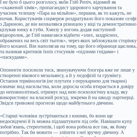
І не було б цього розголосу, якби Гліб Репіч, відомий як
«скажений хімік», пропагандист здорового харчування та
учасник телешоу «Пара на мільйон», першим, як то кажуть, не
почав. Користувачів соцмереж роздратувало його показове селфі
з Дариною, де він вихвалявся різницею у віці та демонстративно
цілував юнку в губи. Хмизу у вогонь додав наступний
відеоролик, де Гліб намагався відбити «злих, заздрісних,
ображених на весь світ тьоток», через яких заблокували сторінку
його коханої. Він наполягав на тому, що його обраниця щаслива,
та називав критиків їхніх стосунків «підлими гнідами» і
«паскудами».
Опоненти посилили тиск, звинувачуючи блогера вже не лише у
створенні вікового мезальянсу, а й у педофілії та грумінгу.
Остання термінологія (не плутати з перукарнею для тварин)
означає вид насильства, коли доросла особа втирається в довіру
до неповнолітньої, отримує над нею психологічну владу, яку
використовує на власний розсуд, зокрема й на шкоду партнерці.
Звідси тривожні прогнози щодо майбутнього дівчини.
«Старші чоловіки зустрічаються з юними, бо вони ще
недосвідчені й їх можна підлаштувати під себе. Навішати купу
зобов’язань, стереотипів, і щоб вона робила все так, як йому
потрібно. Так би мовити — зліпити з неї зручну дівчину. А