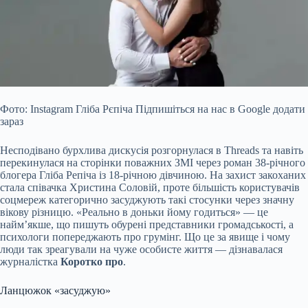
Фото: Instagram Гліба Рєпіча Підпишіться на нас в Google додати
зараз
Несподівано бурхлива дискусія розгорнулася в Threads та навіть
перекинулася на сторінки поважних ЗМІ через роман 38-річного
блогера Гліба Репіча із 18-річною дівчиною. На захист закоханих
стала співачка Христина Соловій, проте більшість користувачів
соцмереж категорично засуджують такі стосунки через значну
вікову різницю.
«Реально в доньки йому годиться» — це
найм’якше, що пишуть обурені представники громадськості, а
психологи попереджають про грумінг. Що це за явище і чому
люди так зреагували на чуже особисте життя — дізнавалася
журналістка
Коротко про
.
Ланцюжок «засуджую»