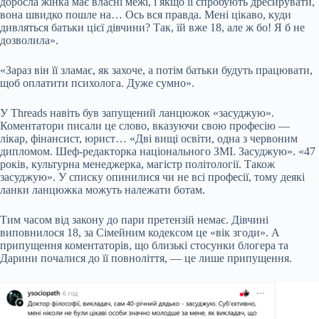
доросла жінка має власні межі, і якщо її спробують дресирувати,
вона швидко пошле на… Ось вся правда. Мені цікаво, куди
дивляться батьки цієї дівчини? Так, їй вже 18, але ж бо! Я б не
дозволила».
«Зараз він її зламає, як захоче, а потім батьки будуть працювати,
щоб оплатити психолога. Дуже сумно».
У Threads навіть був запущений ланцюжок «засуджую».
Коментатори писали це слово, вказуючи свою професію —
лікар, фінансист, юрист… «Дві вищі освіти, одна з червоним
дипломом. Шеф-редакторка національного ЗМІ. Засуджую». «47
років, культурна менеджерка, магістр політології. Також
засуджую». У списку опинилися чи не всі професії, тому деякі
ланки ланцюжка можуть належати ботам.
Тим часом від закону до пари претензій немає. Дівчині
виповнилося 18, за Сімейним кодексом це «вік згоди». А
припущення коментаторів, що близькі стосунки блогера та
Дарини почалися до її повноліття, — це лише припущення.