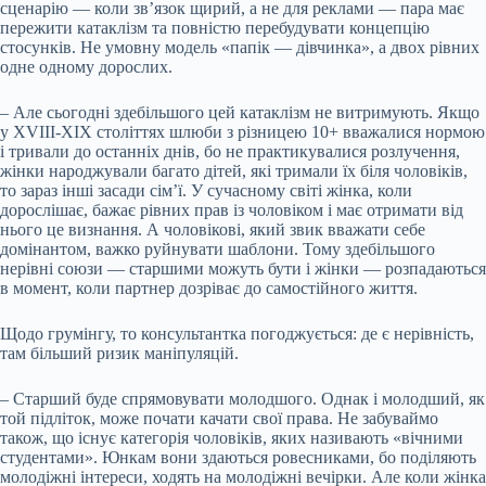
сценарію — коли зв’язок щирий, а не для реклами — пара має
пережити катаклізм та повністю перебудувати концепцію
стосунків. Не умовну модель «папік — дівчинка», а двох рівних
одне одному дорослих.
– Але сьогодні здебільшого цей катаклізм не витримують. Якщо
у XVIII-XIX століттях шлюби з різницею 10+ вважалися нормою
і тривали до останніх днів, бо не практикувалися розлучення,
жінки народжували багато дітей, які тримали їх біля чоловіків,
то зараз інші засади сім’ї. У сучасному світі жінка, коли
дорослішає, бажає рівних прав із чоловіком і має отримати від
нього це визнання. А чоловікові, який звик вважати себе
домінантом, важко руйнувати шаблони. Тому здебільшого
нерівні союзи — старшими можуть бути і жінки — розпадаються
в момент, коли партнер дозріває до самостійного життя.
Щодо грумінгу, то консультантка погоджується: де є нерівність,
там більший ризик маніпуляцій.
– Старший буде спрямовувати молодшого. Однак і молодший, як
той підліток, може почати качати свої права. Не забуваймо
також, що існує категорія чоловіків, яких називають «вічними
студентами». Юнкам вони здаються ровесниками, бо поділяють
молодіжні інтереси, ходять на молодіжні вечірки. Але коли жінка