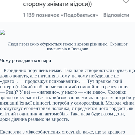
Люди переважно обурюються такою віковою різницею. Скріншот
коментарів в Instagram
Чому розпадаються пари
– Юридично порушень немає. Такі пари створюються і буває, що
довго живуть, але питання в тому, на чому побудоване це
«довго», — продовжує психоаналітик. — Тут працює який
патерн (стійкий шаблон мислення або емоційного реагування.
— Ред.)? У неї — «напевно», у нього — «не знаю». Чоловіки
зрілого віку часто бачать зв’язок з юнками як покриття потреби у
визнанні їхньої цінності, потреби у самореалізації. Молода жінка
обслуговує егоцентризм чоловіка, є предметом його гордості, як
елітний годинник чи автомобіль. Така пара буде разом доти,
доки дівчина реально не виросте.
Експертка з міжособистісних стосунків каже, що за кращого