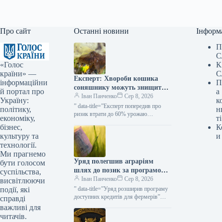
Про сайт
Останні новини
Інформ
П
С
«Голос
К
країни» —
С
Експерт: Хвороби кошика
інформаційни
П
соняшнику можуть знищити
й портал про
а
до 60% врожаю — КУРКУЛЬ
Іван Панченко
Сер 8, 2026
Україну:
к
” data-title=”Експерт попередив про
політику,
н
ризик втрати до 60% урожаю
економіку,
ті
соняшнику через гнилі” data-
бізнес,
К
url=”https://kurkul.com/news/41847-
культуру та
и
ekspert-poperediv-pro-rizik-vtrati-do-60-
технології.
urojayu-sonyashniku-cherez-gnili”>
Ми прагнемо
Експерт попередив про ризик втрати
Уряд полегшив аграріям
до 60%…
бути голосом
шлях до позик за програмою
суспільства,
«5-7-9%» для посівних робіт
Іван Панченко
Сер 8, 2026
висвітлюючи
та господарських потреб —
події, які
” data-title=”Уряд розширив програму
КУРКУЛЬ
доступних кредитів для фермерів”
справді
data-
важливі для
url=”https://kurkul.com/news/41873-
читачів.
uryad-rozshiriv-programu-dostupnih-