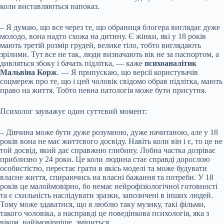
коли виставляються напоказ.
– Я думаю, що все через те, що обраниця блогера виглядає дуже
молодо, вона надто схожа на дитину. Є жінки, які у 18 років
мають третій розмір грудей, велике тіло, тобто виглядають
зрілими. Тут все не так, люди визначають вік не за паспортом, а
дивляться збоку і бачать підлітка, — каже
психоаналітик
Мальвіна Корж
. — Я припускаю, що версії користувачів
соцмереж про те, що і цей чоловік свідомо обрав підлітка, мають
право на життя. Тобто певна патологія може бути присутня.
Психолог зауважує один суттєвий момент:
– Дівчина може бути дуже розумною, дуже начитаною, але у 18
років вона не має життєвого досвіду. Навіть коли він і є, то це не
той досвід, який дає справжню глибину. Лобна частка дозріває
приблизно у 24 роки. Це коли людина стає справді дорослою
особистістю, перестає грати в якісь моделі та може будувати
власне життя, спираючись на власні бажання та потреби. У 18
років це малоймовірно, бо немає нейрофізіологічної готовності
та є схильність наслідувати зразки, запозичені в інших людей.
Тому може здаватися, що я люблю таку музику, такі фільми,
такого чоловіка, а насправді це поведінкова психологія, яка з
віком, найімовірніше, зміниться.