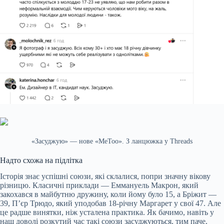
«Засуджую» — нове «MeToo». З ланцюжка у Threads
Надто схожа на підлітка
Історія знає успішні союзи, які склалися, попри значну вікову
різницю. Класичні приклади — Еммануель Макрон, який
закохався в майбутню дружину, коли йому було 15, а Бріжит —
39, П’єр Трюдо, який уподобав 18-річну Маргарет у свої 47. Але
це радше винятки, ніж усталена практика. Як бачимо, навіть у
наш доволі розкутий час такі союзи засуджуються, тим паче,