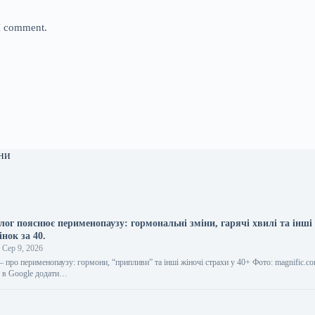
 I comment.
ни
лог пояснює перименопаузу: гормональні зміни, гарячі хвилі та інші
нок за 40.
Сер 9, 2026
 про перименопаузу: гормони, “припливи” та інші жіночі страхи у 40+ Фото: magnific.c
с в Google додати…