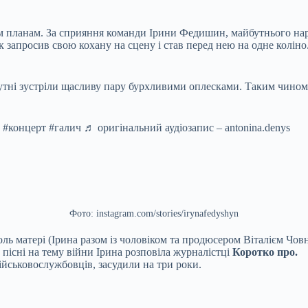
м планам. За сприяння команди Ірини Федишин, майбутнього наре
ік запросив свою кохану на сцену і став перед нею на одне колін
сутні зустріли щасливу пару бурхливими оплесками. Таким чином
#концерт #галич ♬ оригінальний аудіозапис – antonina.denys
Фото: instagram.com/stories/irynafedyshyn
ь матері (Ірина разом із чоловіком та продюсером Віталієм Човни
о пісні на тему війни Ірина розповіла журналістці
Коротко про.
ійськовослужбовців, засудили на три роки.