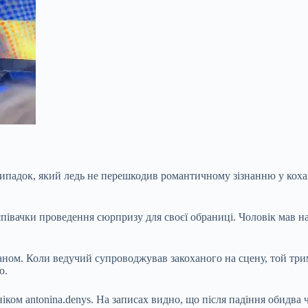
випадок, який ледь не перешкодив романтичному зізнанню у кох
співачки проведення сюрпризу для своєї обраниці. Чоловік мав н
ном. Коли ведучий супроводжував закоханого на сцену, той трима
ю.
іком antonina.denys. На записах видно, що після падіння обидва 