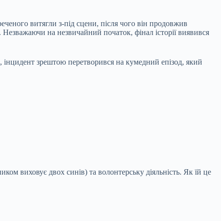
ченого витягли з-під сцени, після чого він продовжив
о. Незважаючи на незвичайний початок, фінал історії виявився
, інцидент зрештою перетворився на кумедний епізод, який
ком виховує двох синів) та волонтерську діяльність. Як їй це