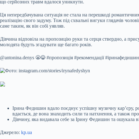
що серйозних травм вдалося уникнути.
Ця непередбачувана ситуація не стала на перешкоді романтични
реалізацію свого задуму. Тож під схвальні вигуки глядачів чолов
саме таким, як він собі уявляв.
Дівчина відповіла на пропозицію руки та серця ствердно, а при
молодята будуть згадувати ще багато років.
@antonina.denys 😬😂 #пропозиція #рекомендації #іринафедишин 
Ірина Федишин вдало поєднує успішну музичну кар’єру, рол
вдається, де вона знаходить сили та натхнення, а також пр
Дівчину, яка видавала себе за Ірину Федишин та ошукала в
Джерело:
kp.ua