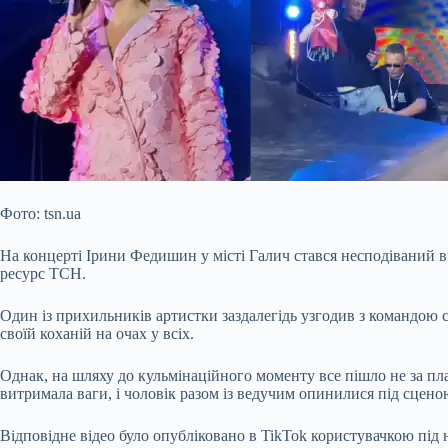
Фото: tsn.ua
На концерті Ірини Федишин у місті Галич стався несподіваний 
ресурс ТСН.
Один із прихильників артистки заздалегідь узгодив з командою 
своїй коханій на очах у
всіх.
Однак, на шляху до кульмінаційного моменту все пішло не за пла
витримала ваги, і чоловік разом із ведучим опинилися під сцено
Відповідне відео було опубліковано в TikTok користувачкою під н