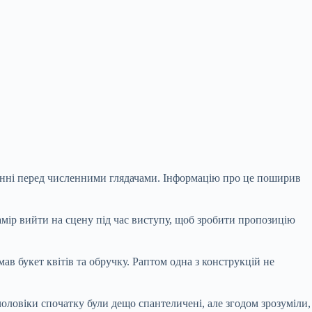
анні перед численними глядачами. Інформацію про це поширив
амір вийти на сцену під час виступу, щоб зробити пропозицію
в букет квітів та обручку. Раптом одна з конструкцій не
чоловіки спочатку були дещо спантеличені, але згодом зрозуміли,