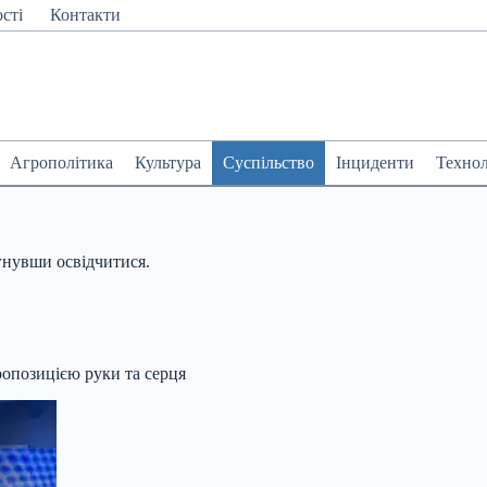
сті
Контакти
Агрополітика
Культура
Суспільство
Інциденти
Технол
гнувши освідчитися.
ропозицією руки та серця