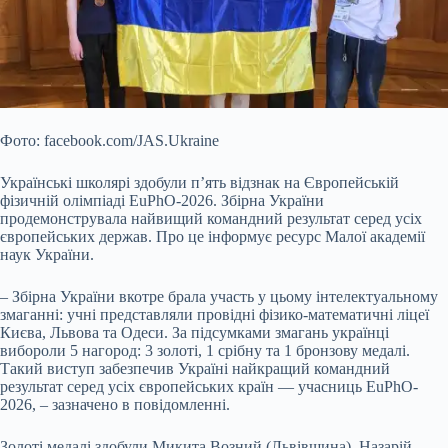
Фото: facebook.com/JAS.Ukraine
Українські школярі здобули п’ять відзнак на Європейській
фізичній олімпіаді EuPhO-2026. Збірна України
продемонструвала найвищий командний результат серед усіх
європейських держав. Про це інформує ресурс Малої академії
наук України.
– Збірна України вкотре брала участь у цьому інтелектуальному
змаганні: учні представляли провідні фізико-математичні ліцеї
Києва, Львова та Одеси.
За підсумками змагань українці
вибороли 5 нагород: 3 золоті, 1 срібну та 1 бронзову медалі.
Такий виступ забезпечив Україні найкращий командний
результат серед усіх європейських країн — учасниць EuPhO-
2026, – зазначено в повідомленні.
Золоті медалі здобули Микита Возний (Львівщина), Назарій