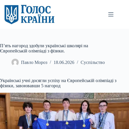
Перейти
до
вмісту
П’ять нагород здобули українські школярі на
Європейській олімпіаді з фізики.
Павло Мороз
18.06.2026
Суспільство
Українські учні досягли успіху на Європейській олімпіаді з
фізики, завоювавши 5 нагород