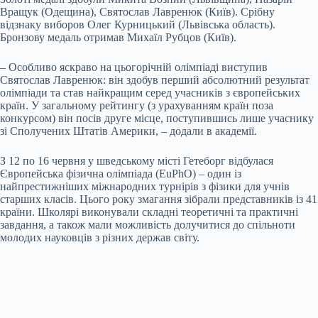
Вращук (Одещина), Святослав Лавренюк (Київ). Срібну
відзнаку виборов Олег Курницький (Львівська область).
Бронзову медаль отримав Михаїл Рубцов (Київ).
– Особливо яскраво на цьогорічній олімпіаді виступив
Святослав Лавренюк: він здобув перший абсолютний результат
олімпіади та став найкращим серед учасників з європейських
країн. У загальному рейтингу (з урахуванням країн поза
конкурсом) він посів друге місце, поступившись лише учаснику
зі Сполучених Штатів Америки, – додали в академії.
З 12 по 16 червня у шведському місті Гетеборг відбулася
Європейська фізична олімпіада (EuPhO) – один із
найпрестижніших міжнародних турнірів з фізики для учнів
старших класів. Цього року змагання зібрали представників із 41
країни. Школярі виконували складні теоретичні та практичні
завдання, а також мали можливість долучитися до спільноти
молодих науковців з різних держав світу.