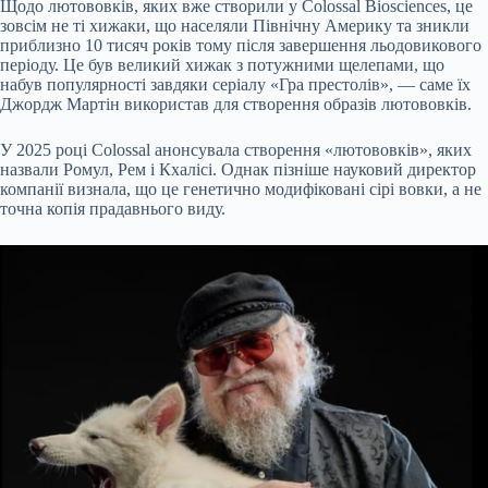
Щодо лютововків, яких вже створили у Colossal Biosciences, це
зовсім не ті хижаки, що населяли Північну Америку та зникли
приблизно 10 тисяч років тому після завершення льодовикового
періоду. Це був великий хижак з потужними щелепами, що
набув популярності завдяки серіалу «Гра престолів», — саме їх
Джордж Мартін використав для створення образів лютововків.
У 2025 році Colossal анонсувала створення «лютововків», яких
назвали Ромул, Рем і Кхалісі. Однак пізніше науковий директор
компанії визнала, що це генетично модифіковані сірі вовки, а не
точна копія прадавнього виду.