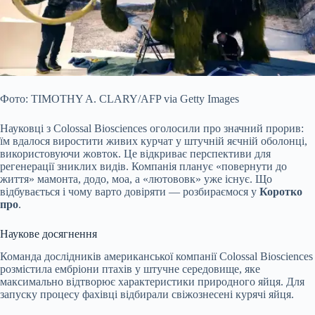
Фото: TIMOTHY A. CLARY/AFP via Getty Images
Науковці з Colossal Biosciences оголосили про значний прорив:
їм вдалося виростити живих курчат у штучній яєчній оболонці,
використовуючи жовток. Це відкриває перспективи для
регенерації зниклих видів. Компанія планує «повернути до
життя» мамонта, додо, моа, а «лютововк» уже існує. Що
відбувається і чому варто довіряти — розбираємося у
Коротко
про
.
Наукове досягнення
Команда дослідників американської компанії Colossal Biosciences
розмістила ембріони птахів у штучне середовище, яке
максимально відтворює характеристики природного яйця. Для
запуску процесу фахівці відбирали свіжознесені курячі яйця.