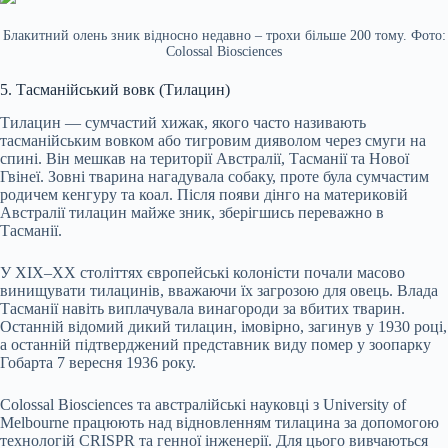
Блакитний олень зник відносно недавно – трохи більше 200 тому. Фото:
Colossal Biosciences
5. Тасманійський вовк (Тилацин)
Тилацин — сумчастий хижак, якого часто називають
тасманійським вовком або тигровим дияволом через смуги на
спині. Він мешкав на території Австралії, Тасманії та Нової
Гвінеї. Зовні тварина нагадувала собаку, проте була сумчастим
родичем кенгуру та коал. Після появи дінго на материковій
Австралії тилацин майже зник, зберігшись переважно в
Тасманії.
У XIX–XX століттях європейські колоністи почали масово
винищувати тилацинів, вважаючи їх загрозою для овець. Влада
Тасманії навіть виплачувала винагороди за вбитих тварин.
Останній відомий дикий тилацин, імовірно, загинув у 1930 році,
а останній підтверджений представник виду помер у зоопарку
Гобарта 7 вересня 1936 року.
Colossal Biosciences та австралійські науковці з University of
Melbourne працюють над відновленням тилацина за допомогою
технологій CRISPR та генної інженерії. Для цього вивчаються