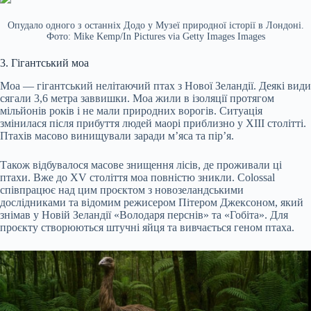
Опудало одного з останніх Додо у Музеї природної історії в Лондоні.
Фото: Mike Kemp/In Pictures via Getty Images Images
3. Гігантський моа
Моа — гігантський нелітаючий птах з Нової Зеландії. Деякі види
сягали 3,6 метра заввишки. Моа жили в ізоляції протягом
мільйонів років і не мали природних ворогів. Ситуація
змінилася після прибуття людей маорі приблизно у XIII столітті.
Птахів масово винищували заради м’яса та пір’я.
Також відбувалося масове знищення лісів, де проживали ці
птахи. Вже до XV століття моа повністю зникли. Colossal
співпрацює над цим проєктом з новозеландськими
дослідниками та відомим режисером Пітером Джексоном, який
знімав у Новій Зеландії «Володаря перснів» та «Гобіта». Для
проєкту створюються штучні яйця та вивчається геном птаха.