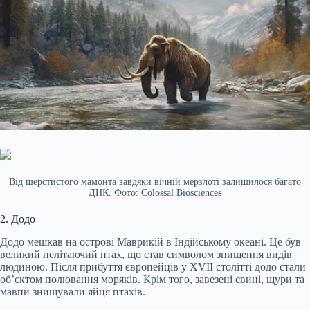
Від шерстистого мамонта завдяки вічній мерзлоті залишилося багато
ДНК. Фото: Colossal Biosciences
2. Додо
Додо мешкав на острові Маврикій в Індійському океані. Це був
великий нелітаючий птах, що став символом знищення видів
людиною. Після прибуття європейців у XVII столітті додо стали
об’єктом полювання моряків. Крім того, завезені свині, щури та
мавпи знищували яйця птахів.