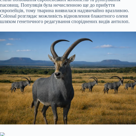
пасовищ. Популяція була нечисленною ще до прибуття
європейців, тому тварина виявилася надзвичайно вразливою.
Colossal розглядає можливість відновлення блакитного оленя
шляхом генетичного редагування споріднених видів антилоп.