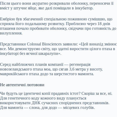
Після цього вони акуратно розкривали оболонку, переносячи її
вміст у штучне яйце, яке далі поміщали в інкубатор.
Ембріон був збагачений спеціальною поживною сумішшю, що
сприяла його подальшому розвитку. Приблизно через 18 днів
пташеня почало пробивати оболонку, свідчачи про готовність до
вилуплення.
Представники Colossal Biosciences заявили: «Цей винахід змінює
все. Ми демонструємо світу, що здатні виростити цілого птаха в
інкубаторі без яєчної шкаралупи».
Серед найближчих планів компанії — регенерація
новозеландського птаха моа, що сягав 3,6 метра у висоту,
маврикійського птаха додо та шерстистого мамонта.
Не автентичні лютовови
Чи будуть це ідентичні копії прадавніх істот? Скоріш за все, ні.
Для генетичного коду кожного виду планується
використовувати ДНК сучасних споріднених представників.
Для мамонта — слона, для додо — місцевих голубів.