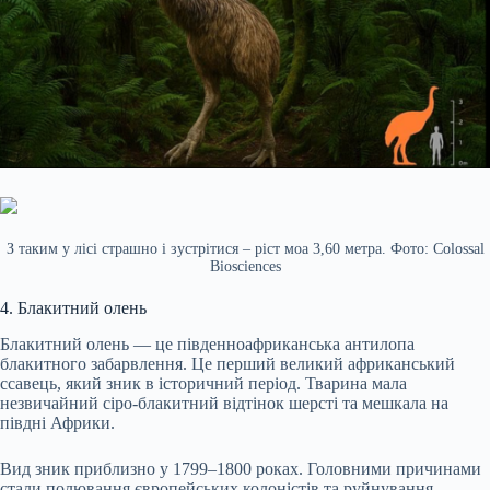
З таким у лісі страшно і зустрітися – ріст моа 3,60 метра. Фото: Colossal
Biosciences
4. Блакитний олень
Блакитний олень — це південноафриканська антилопа
блакитного забарвлення. Це перший великий африканський
ссавець, який зник в історичний період. Тварина мала
незвичайний сіро-блакитний відтінок шерсті та мешкала на
півдні Африки.
Вид зник приблизно у 1799–1800 роках. Головними причинами
стали полювання європейських колоністів та руйнування