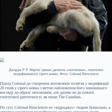
Джордж Р. Р. Мартін тримає дитинча «лютововка», генетично
модифікованого сірого вовка. Фото: Colossal Biosciences
Підхід Colossal до створення лютововків полягав у модифікації
20 генів у сірого вовка з метою наближення його зовнішнього
вигляду до образу лютововків, але далеко не до повної
генетичної ідентичності, як пише The Guardian.
По суті, Colossal Biosciences не «відроджує» тварин буквально, а
створює генетично модифіковані аналоги сучасних видів,