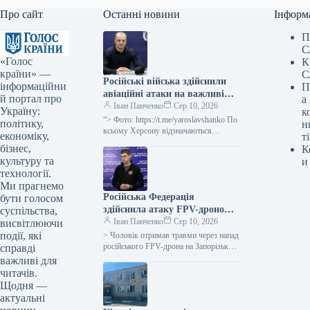
Про сайт
Останні новини
Інформ
П
С
«Голос
К
країни» —
С
Російські війська здійснили
інформаційни
П
авіаційні атаки на важливі
й портал про
а
об’єкти інфраструктури
Іван Панченко
Сер 10, 2026
Україну:
к
Херсона, що призвело до
“> Фото: https://t.me/yaroslavshanko По
політику,
н
перебоїв з електро- та
всьому Херсону відзначаються
економіку,
ті
проблеми з електро- та водою через
водопостачанням у місті.
бізнес,
К
російські авіаудари, націлені на
культуру та
и
ключові об’єкти інфраструктури…
технології.
Ми прагнемо
Російська Федерація
бути голосом
здійснила атаку FPV-дроном
суспільства,
на Запорізький район,
Іван Панченко
Сер 10, 2026
висвітлюючи
внаслідок чого отримав
події, які
> Чоловік отримав травми через напад
поранення чоловік.
російського FPV-дрона на Запорізький
справді
район, як передав голова Запорізької
важливі для
обласної військової адміністрації Іван
читачів.
Федоров.…
Щодня —
актуальні