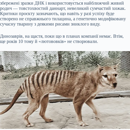
збережені зразки ДНК і використовується найближчий живий
родич — товстохвостий даннарт, невеликий сумчастий хижак.
Критики проєкту зазначають, що навіть у разі успіху буде
створено не справжнього тилацина, а генетично модифіковану
сучасну тварину з деякими рисами зниклого виду.
Динозаврів, на щастя, поки що в планах компанії немає. Втім,
ще років 10 тому й «лютововків» не створювали.