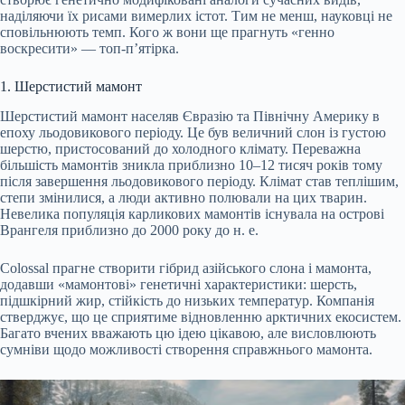
наділяючи їх рисами вимерлих істот. Тим не менш, науковці не
сповільнюють темп. Кого ж вони ще прагнуть «генно
воскресити» — топ-п’ятірка.
1. Шерстистий мамонт
Шерстистий мамонт населяв Євразію та Північну Америку в
епоху льодовикового періоду. Це був величний слон із густою
шерстю, пристосований до холодного клімату. Переважна
більшість мамонтів зникла приблизно 10–12 тисяч років тому
після завершення льодовикового періоду. Клімат став теплішим,
степи змінилися, а люди активно полювали на цих тварин.
Невелика популяція карликових мамонтів існувала на острові
Врангеля приблизно до 2000 року до н. е.
Colossal прагне створити гібрид азійського слона і мамонта,
додавши «мамонтові» генетичні характеристики: шерсть,
підшкірний жир, стійкість до низьких температур. Компанія
стверджує, що це сприятиме відновленню арктичних екосистем.
Багато вчених вважають цю ідею цікавою, але висловлюють
сумніви щодо можливості створення справжнього мамонта.