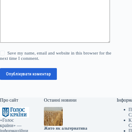
Save my name, email and website in this browser for the
next time I comment.
Опублікувати коментар
Про сайт
Останні новини
Інформ
П
С
«Голос
К
країни» —
С
Жито як альтернатива
інформаційни
П