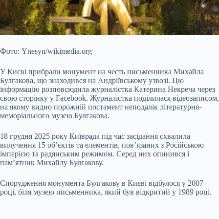
Фото: Ynesyn/wikimedia.org
У Києві прибрали монумент на честь письменника Михайла
Булгакова, що знаходився на Андріївському узвозі. Цю
інформацію розповсюдила журналістка Катерина Некреча через
свою сторінку у Facebook. Журналістка поділилася відеозаписом,
на якому видно порожній постамент неподалік літературно-
меморіального музею Булгакова.
18 грудня 2025 року Київрада під час засідання схвалила
вилучення 15 об’єктів та елементів, пов’язаних з
Російською
імперією та радянським режимом. Серед них опинився і
пам’ятник Михайлу Булгакову.
Спорудження монумента Булгакову в Києві відбулося у 2007
році, біля музею письменника, який був відкритий у 1989 році.