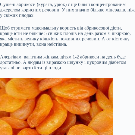
Сушені абрикоси (курага, урюк) є ще більш концентрованим
джерелом корисних речовин. У них значно більше мінералів, ніж
у свіжих плодах.
Щоб отримати максимальну користь від абрикосової дієти,
краще їсти не більше 5 свіжих плодів на день разом зі шкіркою,
яка містить велику кількість поживних речовин. А от кісточку
краще викинути, вона неїстівна.
Алергікам, вагітним жінкам, дітям 1-2 абрикоси на день буде
достатньо. А людям із виразкою шлунку і цукровим діабетом
узагалі не варто їсти ці плоди.