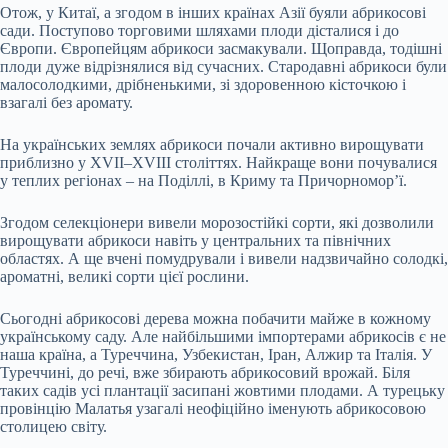
Отож, у Китаї, а згодом в інших країнах Азії буяли абрикосові
сади. Поступово торговими шляхами плоди дісталися і до
Європи. Європейцям абрикоси засмакували. Щоправда, тодішні
плоди дуже відрізнялися від сучасних. Стародавні абрикоси були
малосолодкими, дрібненькими, зі здоровенною кісточкою і
взагалі без аромату.
На українських землях абрикоси почали активно вирощувати
приблизно у XVII–XVIII століттях. Найкраще вони почувалися
у теплих регіонах – на Поділлі, в Криму та Причорномор’ї.
Згодом селекціонери вивели морозостійкі сорти, які дозволили
вирощувати абрикоси навіть у центральних та північних
областях. А ще вчені помудрували і вивели надзвичайно солодкі,
ароматні, великі сорти цієї рослини.
Сьогодні абрикосові дерева можна побачити майже в кожному
українському саду. Але найбільшими імпортерами абрикосів є не
наша країна, а Туреччина, Узбекистан, Іран, Алжир та Італія. У
Туреччині, до речі, вже збирають абрикосовий врожай. Біля
таких садів усі плантації засипані жовтими плодами. А турецьку
провінцію Малатья узагалі неофіційно іменують абрикосовою
столицею світу.