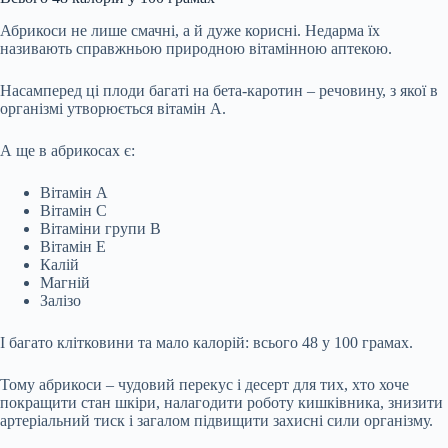
Абрикоси не лише смачні, а й дуже корисні. Недарма їх
називають справжньою природною вітамінною аптекою.
Насамперед ці плоди багаті на бета-каротин – речовину, з якої в
організмі утворюється вітамін А.
А ще в абрикосах є:
Вітамін А
Вітамін С
Вітаміни групи В
Вітамін Е
Калій
Магній
Залізо
І багато клітковини та мало калорій: всього 48 у 100 грамах.
Тому абрикоси – чудовий перекус і десерт для тих, хто хоче
покращити стан шкіри, налагодити роботу кишківника, знизити
артеріальний тиск і загалом підвищити захисні сили організму.