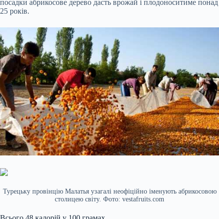
посадки абрикосове дерево дасть врожай і плодоноситиме понад
25 років.
Турецьку провінцію Малатья узагалі неофіційно іменують абрикосовою
столицею світу. Фото: vestafruits.com
Всього 48 калорій у 100 грамах