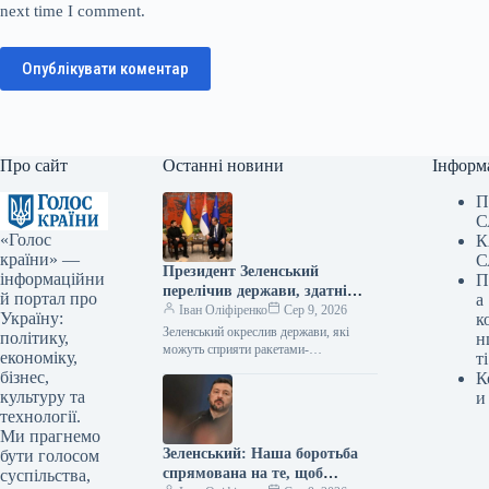
next time I comment.
Опублікувати коментар
Про сайт
Останні новини
Інформ
П
С
«Голос
К
країни» —
С
Президент Зеленський
інформаційни
П
перелічив держави, здатні
й портал про
а
надати підтримку у вигляді
Іван Оліфіренко
Сер 9, 2026
Україну:
к
ракет-перехоплювачів.
Зеленський окреслив держави, які
політику,
н
можуть сприяти ракетами-
економіку,
ті
перехоплювачами 08.08.2026 13:58
бізнес,
К
Укрінформ Польща та Німеччина
культуру та
и
мають потенціал надавати Україні
технології.
ракети-перехоплювачі для систем…
Ми прагнемо
Зеленський: Наша боротьба
бути голосом
спрямована на те, щоб
суспільства,