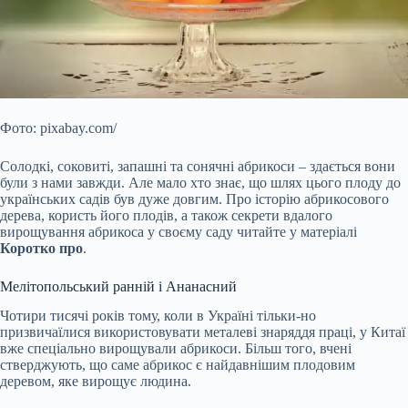
Фото: pixabay.com/
Солодкі, соковиті, запашні та сонячні абрикоси – здається вони
були з нами завжди. Але мало хто знає, що шлях цього плоду до
українських садів був дуже довгим. Про історію абрикосового
дерева, користь його плодів, а також секрети вдалого
вирощування абрикоса у своєму саду читайте у матеріалі
Коротко про
.
Мелітопольський ранній і Ананасний
Чотири тисячі років тому, коли в Україні тільки-но
призвичаїлися використовувати металеві знаряддя праці, у Китаї
вже спеціально вирощували абрикоси. Більш того, вчені
стверджують, що саме абрикос є найдавнішим плодовим
деревом, яке вирощує людина.