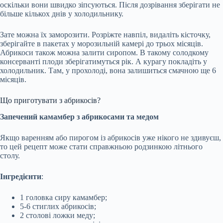
оскільки вони швидко зіпсуються. Після дозрівання зберігати не
більше кількох днів у холодильнику.
Зате можна їх заморозити. Розріжте навпіл, видаліть кісточку,
зберігайте в пакетах у морозильній камері до трьох місяців.
Абрикоси також можна залити сиропом. В такому солодкому
консерванті плоди зберігатимуться рік. А курагу покладіть у
холодильник. Там, у прохолоді, вона залишиться смачною ще 6
місяців.
Що приготувати з абрикосів?
Запечений камамбер з абрикосами та медом
Якщо варенням або пирогом із абрикосів уже нікого не здивуєш,
то цей рецепт може стати справжньою родзинкою літнього
столу.
Інгредієнти
:
1 головка сиру камамбер;
5-6 стиглих абрикосів;
2 столові ложки меду;