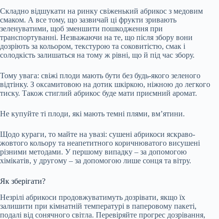
Складно відшукати на ринку свіженький абрикос з медовим
смаком. А все тому, що зазвичай ці фрукти зривають
зеленуватими, щоб зменшити пошкодження при
транспортуванні. Незважаючи на те, що після збору вони
дозріють за кольором, текстурою та соковитістю, смак і
солодкість залишаться на тому ж рівні, що й під час збору.
Тому увага: свіжі плоди мають бути без будь-якого зеленого
відтінку. З оксамитовою на дотик шкіркою, ніжною до легкого
тиску. Також стиглий абрикос буде мати приємний аромат.
Не купуйте ті плоди, які мають темні плями, вм’ятини.
Щодо кураги, то майте на увазі: сушені абрикоси яскраво-
жовтого кольору та неапетитного коричнюватого висушені
різними методами. У першому випадку – за допомогою
хімікатів, у другому – за допомогою лише сонця та вітру.
Як зберігати?
Незрілі абрикоси продовжуватимуть дозрівати, якщо їх
залишити при кімнатній температурі в паперовому пакеті,
подалі від сонячного світла. Перевіряйте прогрес дозрівання,