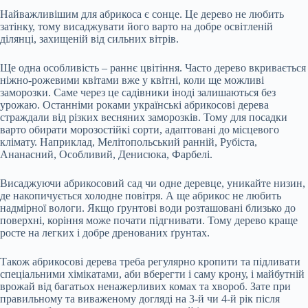
Найважливішим для абрикоса є сонце. Це дерево не любить
затінку, тому висаджувати його варто на добре освітленій
ділянці, захищеній від сильних вітрів.
Ще одна особливість – раннє цвітіння. Часто дерево вкривається
ніжно-рожевими квітами вже у квітні, коли ще можливі
заморозки. Саме через це садівники іноді залишаються без
урожаю. Останніми роками українські абрикосові дерева
страждали від різких весняних заморозків. Тому для посадки
варто обирати морозостійкі сорти, адаптовані до місцевого
клімату. Наприклад, Мелітопольський ранній, Рубіста,
Ананасний, Особливий, Денисюка, Фарбелі.
Висаджуючи абрикосовий сад чи одне деревце, уникайте низин,
де накопичується холодне повітря. А ще абрикос не любить
надмірної вологи. Якщо ґрунтові води розташовані близько до
поверхні, коріння може почати підгнивати. Тому дерево краще
росте на легких і добре дренованих ґрунтах.
Також абрикосові дерева треба регулярно кропити та підливати
спеціальними хімікатами, аби вберегти і саму крону, і майбутній
врожай від багатьох ненажерливих комах та хвороб. Зате при
правильному та виваженому догляді на 3-й чи 4-й рік після