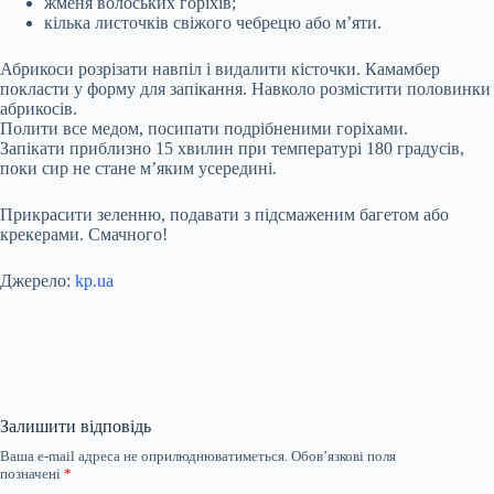
жменя волоських горіхів;
кілька листочків свіжого чебрецю або м’яти.
Абрикоси розрізати навпіл і видалити кісточки. Камамбер
покласти у форму для запікання. Навколо розмістити половинки
абрикосів.
Полити все медом, посипати подрібненими горіхами.
Запікати приблизно 15 хвилин при температурі 180 градусів,
поки сир не стане м’яким усередині.
Прикрасити зеленню, подавати з підсмаженим багетом або
крекерами. Смачного!
Джерело:
kp.ua
Залишити відповідь
Ваша e-mail адреса не оприлюднюватиметься.
Обов’язкові поля
позначені
*