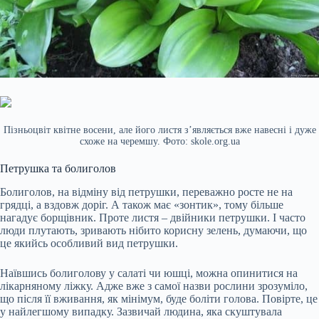
Пізньоцвіт квітне восени, але його листя з’являється вже навесні і дуже
схоже на черемшу. Фото: skole.org.ua
Петрушка та болиголов
Болиголов, на відміну від петрушки, переважно росте не на
грядці, а вздовж доріг. А також має «зонтик», тому більше
нагадує борщівник. Проте листя – двійники петрушки. І часто
люди плутають, зривають нібито корисну зелень, думаючи, що
це якийсь особливий вид петрушки.
Наївшись болиголову у салаті чи юшці, можна опинитися на
лікарняному ліжку. Адже вже з самої назви рослини зрозуміло,
що після її вживання, як мінімум, буде боліти голова. Повірте, це
у найлегшому випадку. Зазвичай людина, яка скуштувала