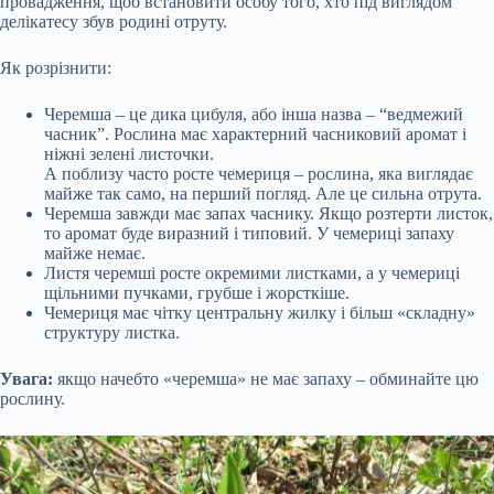
провадження, щоб встановити особу того, хто під виглядом
делікатесу збув родині отруту.
Як розрізнити:
Черемша – це дика цибуля, або інша назва – “ведмежий
часник”. Рослина має характерний часниковий аромат і
ніжні зелені листочки.
А поблизу часто росте чемериця – рослина, яка виглядає
майже так само, на перший погляд. Але це сильна отрута.
Черемша завжди має запах часнику. Якщо розтерти листок,
то аромат буде виразний і типовий. У чемериці запаху
майже немає.
Листя черемші росте окремими листками, а у чемериці
щільними пучками, грубше і жорсткіше.
Чемериця має чітку центральну жилку і більш «складну»
структуру листка.
Увага:
якщо начебто «черемша» не має запаху – обминайте цю
рослину.