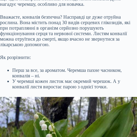
нагадує черемшу, особливо для новачка.
Вважаєте, конвалія безпечна? Насправді це дуже отруйна
рослина. Вона містить понад 30 видів серцевих глікозидів, які
при потраплянні в організм серйозно порушують
функціонування серця та нервової системи. Листям конвалії
можна отруїтися до смерті, якщо вчасно не звернутися за
лікарською допомогою.
Як розрізнити:
Перш за все, за ароматом. Черемша пахне часником,
конвалія – ні.
У черемші кожен листок має окремий черешок. А у
конвалії листя виростає парою з однієї точки.