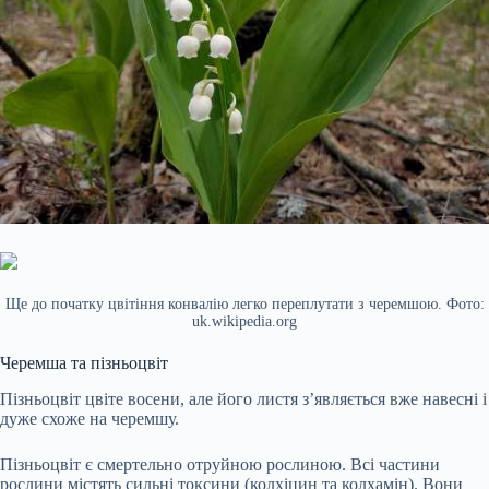
Ще до початку цвітіння конвалію легко переплутати з черемшою. Фото:
uk.wikipedia.org
Черемша та пізньоцвіт
Пізньоцвіт цвіте восени, але його листя з’являється вже навесні і
дуже схоже на черемшу.
Пізньоцвіт є смертельно отруйною рослиною. Всі частини
рослини містять сильні токсини (колхіцин та колхамін). Вони