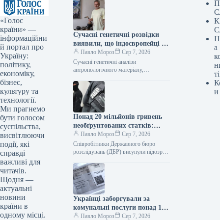
П
С
«Голос
К
країни» —
С
Сучасні генетичні розвідки
інформаційни
П
виявили, що індоєвропейці є
й портал про
а
пращурами українців –
Павло Мороз
Сер 7, 2026
Україну:
к
фахівець
Сучасні генетичні аналізи
політику,
н
антропологічного матеріалу,
економіку,
ті
витягнутого з розкопок давнього
бізнес,
К
поселення «Дикий Сад» у Миколаєві,
культуру та
и
підтвердили, що пращурами українців
технології.
були індоєвропейці.…
Ми прагнемо
Понад 20 мільйонів гривень
бути голосом
необґрунтованих статків:
суспільства,
ексначальнику управління
Павло Мороз
Сер 7, 2026
висвітлюючи
логістики Повітряного
події, які
Співробітники Державного бюро
командування висунули
розслідувань (ДБР) висунули підозру
справді
колишньому керівнику логістичного
підозру
важливі для
управління Повітряних сил Збройних
читачів.
сил України у незаконному заволодінні
Щодня —
майном…
актуальні
новини
Українці заборгували за
країни в
комунальні послуги понад 113
одному місці.
мільярдів гривень: кількість
Павло Мороз
Сер 7, 2026