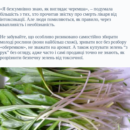
«Я безсумнівно знаю, як виглядає черемша», – подумала
більшість з тих, хто прочитав звістку про смерть лікаря від
інтоксикації. Але люди помиляються, як правило, через
квапливість і необізнаність.
Не забувайте, що особливо ризиковано самостійно збирати
молоді рослини (вони найбільш схожі), зривати все без розбору
«оберемком», не зважати на аромат. А також купувати зелень “з
рук” без огляду, адже часто і самі продавці точно не знають, як
розрізнити безпечну зелень від токсичної.