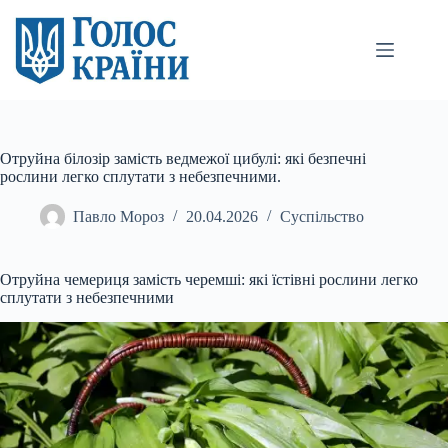
Перейти
до
вмісту
Отруйна білозір замість ведмежої цибулі: які безпечні
рослини легко сплутати з небезпечними.
Павло Мороз
20.04.2026
Суспільство
Отруйна чемериця замість черемші: які їстівні рослини легко
сплутати з небезпечними