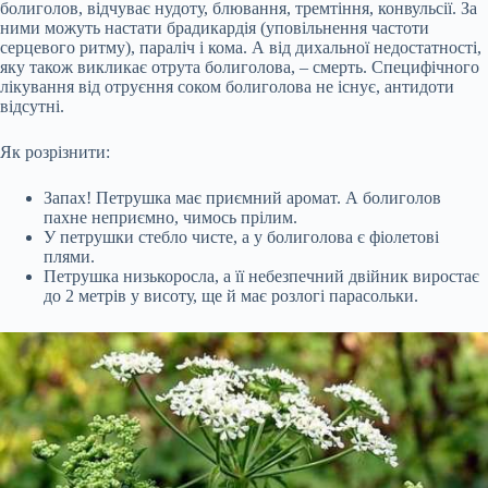
болиголов, відчуває нудоту, блювання, тремтіння, конвульсії. За
ними можуть настати брадикардія (уповільнення частоти
серцевого ритму), параліч і кома. А від дихальної недостатності,
яку також викликає отрута болиголова, – смерть. Специфічного
лікування від отруєння соком болиголова не існує, антидоти
відсутні.
Як розрізнити:
Запах! Петрушка має приємний аромат. А болиголов
пахне неприємно, чимось прілим.
У петрушки стебло чисте, а у болиголова є фіолетові
плями.
Петрушка низькоросла, а її небезпечний двійник виростає
до 2 метрів у висоту, ще й має розлогі парасольки.