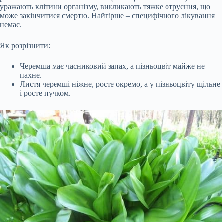
уражають клітини організму, викликають тяжке отруєння, що
може закінчитися смертю. Найгірше – специфічного лікування
немає.
Як розрізнити:
Черемша має часниковий запах, а пізньоцвіт майже не
пахне.
Листя черемші ніжне, росте окремо, а у пізньоцвіту щільне
і росте пучком.