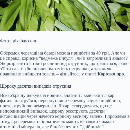
Фото: pixabay.com
Оберемок черемші на базарі можна придбати за 40 грн. Але чи
це справді корисна “ведмежа цибуля”, чи її загрозливий аналог?
Як розрізнити їстівні рослини від отруйних, що трапиться, якщо
з’їсти салат з болиголовом замість петрушки, а також як
правильно вибирати зелень – дізнайтесь у статті
Коротко про
.
Щороку десятки випадків отруєння
Всю Україну шокувала новина: знатний львівський лікар
фатально отруївся, переплутавши черемшу з дуже подібною,
проте отруйною чемерицею. Лікарі стверджують, що це
непоодинокий випадок, щороку реєструють десятки
інтоксикацій через начебто корисну весняну зелень. І проблема в
тому, що черемша та інша зелень мають не тільки чимало
вітамінів і мінералів, але й небезпечних “двійників”.