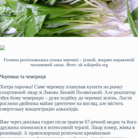
Головна розпізнавальна ознака черемші – різкий, яскраво виражений
часниковий запах. Фото: uk.wikipedia.org
Черемша та чемериця
Хитра парочка! Саме черемшу планував купити на ринку
спортивний лікар зі Львова Зіновій Полянський. Але реалізатор
збув йому чемерицю – дуже подібну до черемші зелень. Листя
рослини-двійника майже ідентичне на вигляд, але містить
смертельну концентрацію алкалоїдів.
Вже через декілька годин після трапези 67-річний медик та його
дружина опинилися в інтенсивній терапії. Лікар помер, жінка в
реанімації. А правоохоронці розпочали кримінальне