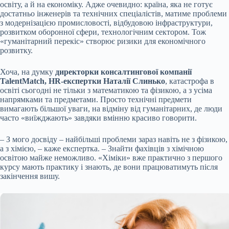
освіту, а й на економіку. Адже очевидно: країна, яка не готує
достатньо інженерів та технічних спеціалістів, матиме проблеми
з модернізацією промисловості, відбудовою інфраструктури,
розвитком оборонної сфери, технологічним сектором. Тож
«гуманітарний перекіс» створює ризики для економічного
розвитку.
Хоча, на думку
директорки консалтингової компанії
TalentMatch, HR-експертки Наталії Слинько
, катастрофа в
освіті сьогодні не тільки з математикою та фізикою, а з усіма
напрямками та предметами. Просто технічні предмети
вимагають більшої уваги, на відміну від гуманітарних, де люди
часто «виїжджають» завдяки вмінню красиво говорити.
– З мого досвіду – найбільші проблеми зараз навіть не з фізикою,
а з хімією, – каже експертка. – Знайти фахівців з хімічною
освітою майже неможливо. «Хіміки» вже практично з першого
курсу мають практику і знають, де вони працюватимуть після
закінчення вишу.