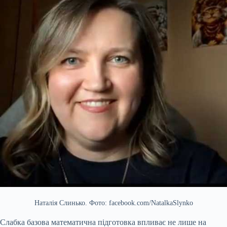
Наталія Слинько. Фото: facebook.com/NatalkaSlynko
Слабка базова математична підготовка впливає не лише на