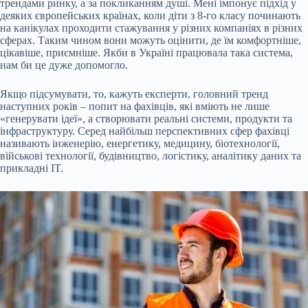
трендами ринку, а за покликанням душі. Мені імпонує підхід у
деяких європейських країнах, коли діти з 8-го класу починають
на канікулах проходити стажування у різних компаніях в різних
сферах. Таким чином вони можуть оцінити, де їм комфортніше,
цікавіше, приємніше. Якби в Україні працювала така система,
нам би це дуже допомогло.
Якщо підсумувати, то, кажуть експерти, головний тренд
наступних років – попит на фахівців, які вміють не лише
«генерувати ідеї», а створювати реальні системи, продукти та
інфраструктуру. Серед найбільш перспективних сфер фахівці
називають інженерію, енергетику, медицину, біотехнології,
військові технології, будівництво, логістику, аналітику даних та
прикладні IT.