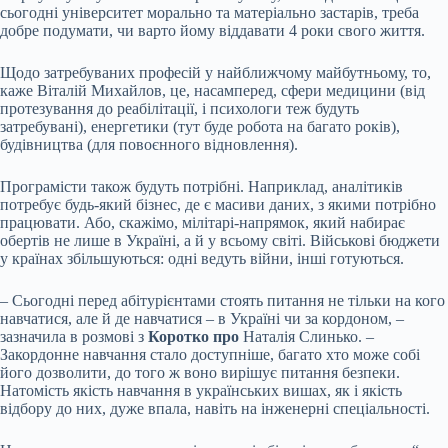
сьогодні університет морально та матеріально застарів, треба
добре подумати, чи варто йому віддавати 4 роки свого життя.
Щодо затребуваних професій у найближчому майбутньому, то,
каже Віталій Михайлов, це, насамперед, сфери медицини (від
протезування до реабілітації, і психологи теж будуть
затребувані), енергетики (тут буде робота на багато років),
будівництва (для повоєнного відновлення).
Програмісти також будуть потрібні. Наприклад, аналітиків
потребує будь-який бізнес, де є масиви даних, з якими потрібно
працювати. Або, скажімо, мілітарі-напрямок, який набирає
обертів не лише в Україні, а й у всьому світі. Військові бюджети
у країнах збільшуються: одні ведуть війни, інші готуються.
– Сьогодні перед абітурієнтами стоять питання не тільки на кого
навчатися, але й де навчатися – в Україні чи за кордоном, –
зазначила в розмові з
Коротко про
Наталія Слинько. –
Закордонне навчання стало доступніше, багато хто може собі
його дозволити, до того ж воно вирішує питання безпеки.
Натомість якість навчання в українських вишах, як і якість
відбору до них, дуже впала, навіть на інженерні спеціальності.