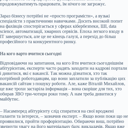
продовжуватимуть працювати, їм нічого не загрожує.
Зараз бізнесу потрібні не «просто програмісти», а вузькі
спеціалісти з практичними навичками. Досить високий попит
на фахівців спостерігається у сферах кібербезпеки, ШI, data
science, автоматизації, хмарних сервісів. Епоха легкого входу в
IT завершується, але це не кінець галузі, а перехід до більш
професійного та конкурентного ринку.
На кого варто вчитися сьогодні
Відповідаючи на запитання, на кого йти вчитися сьогоднішнім
абітурієнтам, експерти часто радять заходити на кадрові портали
і дивитися, які є вакансії. Так можна дізнатися, хто так
потрібний роботодавцям, що вони заплатили за публікацію цих
вакансій сайтам з пошуку роботи. Але, каже Віталій Михайлов,
це вже трохи застаріла інформація – вона скоріше для тих, хто
обирав ЗВО три-чотири роки тому. А нам треба дивитися у
майбутнє.
– Насамперед абітурієнту слід спиратися на свої вроджені
таланти та інтереси, – зазначив експерт. – Якщо вони поки що не
проявилися, пройти профорієнтацію. Обираючи виш, потрібно
звернути увагу на його матеріальну базу, викладачів. Якщо вже