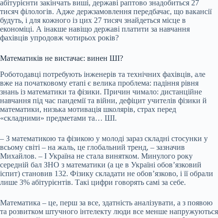
абітурієнти закінчать виші, державі раптово знадобиться 27
тисяч філологів. Адже держзамовлення передбачає, що вакансії
будуть, і для кожного із цих 27 тисяч знайдеться місце в
економіці. А інакше навіщо державі платити за навчання
фахівців упродовж чотирьох років?
Математиків не вистачає: винен ШІ?
Роботодавці потребують інженерів та технічних фахівців, але
вже на початковому етапі є велика проблема: падіння рівня
знань із математики та фізики. Причин чимало: дистанційне
навчання під час пандемії та війни, дефіцит учителів фізики й
математики, низька мотивація школярів, страх перед
«складними» предметами та… ШІ.
– З математикою та фізикою у молоді зараз складні стосунки у
всьому світі – на жаль, це глобальний тренд, – зазначив
Михайлов. – І Україна не стала винятком. Минулого року
середній бал ЗНО з математики (а це в Україні обов’язковий
іспит) становив 132. Фізику складати не обов’язково, і її обрали
лише 3% абітурієнтів. Такі цифри говорять самі за себе.
Математика – це, перш за все, здатність аналізувати, а з появою
та розвитком штучного інтелекту люди все менше напружуються