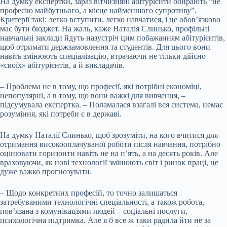
На думку експертки, зараз вітчизняні абітурієнти обирають “не
професію майбутнього, а місце найменшого супротиву”.
Критерії такі: легко вступити, легко навчатися, і це обов’язково
має бути бюджет. На жаль, каже Наталія Слинько, профільні
навчальні заклади йдуть назустріч цим побажанням абітурієнтів,
щоб отримати держзамовлення та студентів. Для цього вони
навіть змінюють спеціалізацію, втрачаючи не тільки дійсно
«своїх» абітурієнтів, а й викладачів.
– Проблема не в тому, що професії, які потрібні економіці,
непопулярні, а в тому, що вони важкі для вивчення, –
підсумувала експертка. – Поламалася взагалі вся система, немає
розуміння, які потреби є в державі.
На думку Наталії Слинько, щоб зрозуміти, на кого вчитися для
отримання високооплачуваної роботи після навчання, потрібно
оцінювати горизонти навіть не на п’ять, а на десять років. Але
враховуючи, як нові технології змінюють світ і ринок праці, це
дуже важко прогнозувати.
– Щодо конкретних професій, то точно залишаться
затребуваними технологічні спеціальності, а також робота,
пов’язана з комунікаціями людей – соціальні послуги,
психологічна підтримка. Але я б все ж таки радила йти не за