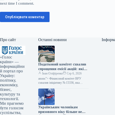
next time I comment.
Опублікувати коментар
Про сайт
Останні новини
Інформ
«Голос
країни» —
Податковий комітет схвалив
інформаційни
спрощення емісії акцій: які
й портал про
зміни очікуються — Мінфін
Іван Оліфіренко
Сер 6, 2026
Україну:
anons”> Фінансовий комітет ВРУ
політику,
схвалив ініціативу № 15336, яка
економіку,
пропонує полегшити процес емісії
бізнес,
цінних паперів. Цей акт покликаний
культуру та
скоротити бюрократичні перешкоди,…
технології.
Ми прагнемо
Українським чоловікам
бути голосом
призовного віку більше не
суспільства,