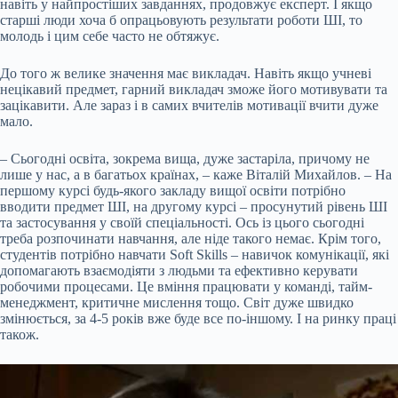
навіть у найпростіших завданнях, продовжує експерт. І якщо
старші люди хоча б опрацьовують результати роботи ШІ, то
молодь і цим себе часто не обтяжує.
До того ж велике значення має викладач. Навіть якщо учневі
нецікавий предмет, гарний викладач зможе його мотивувати та
зацікавити. Але зараз і в самих вчителів мотивації вчити дуже
мало.
– Сьогодні освіта, зокрема вища, дуже застаріла, причому не
лише у нас, а в багатьох країнах, – каже Віталій Михайлов. – На
першому курсі будь-якого закладу вищої освіти потрібно
вводити предмет ШІ, на другому курсі – просунутий рівень ШІ
та застосування у своїй спеціальності. Ось із цього сьогодні
треба розпочинати навчання, але ніде такого немає. Крім того,
студентів потрібно навчати Soft Skills – навичок комунікації, які
допомагають взаємодіяти з людьми та ефективно керувати
робочими процесами. Це вміння працювати у команді, тайм-
менеджмент, критичне мислення тощо. Світ дуже швидко
змінюється, за 4-5 років вже буде все по-іншому. І на ринку праці
також.