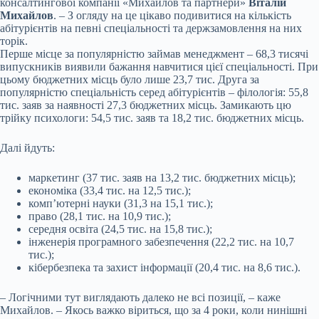
консалтингової компанії «Михайлов та партнери»
Віталій
Михайлов
. – З огляду на це цікаво подивитися на кількість
абітурієнтів на певні спеціальності та держзамовлення на них
торік.
Перше місце за популярністю займав менеджмент – 68,3 тисячі
випускників виявили бажання навчитися цієї спеціальності. При
цьому бюджетних місць було лише 23,7 тис. Друга за
популярністю спеціальність серед абітурієнтів – філологія: 55,8
тис. заяв за наявності 27,3 бюджетних місць. Замикають цю
трійку психологи: 54,5 тис. заяв та 18,2 тис. бюджетних місць.
Далі йдуть:
маркетинг (37 тис. заяв на 13,2 тис. бюджетних місць);
економіка (33,4 тис. на 12,5 тис.);
комп’ютерні науки (31,3 на 15,1 тис.);
право (28,1 тис. на 10,9 тис.);
середня освіта (24,5 тис. на 15,8 тис.);
інженерія програмного забезпечення (22,2 тис. на 10,7
тис.);
кібербезпека та захист інформації (20,4 тис. на 8,6 тис.).
– Логічними тут виглядають далеко не всі позиції, – каже
Михайлов. – Якось важко віриться, що за 4 роки, коли нинішні