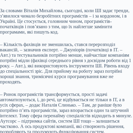
За словами Віталія Михайлова, сьогодні, коли ШІ задає тренди,
з’явилося чимало безробітних програмістів – і за кордоном, і в
Україні. Це стосується, головним чином, програмістів-
початківців і пов’язано з тим, що їх найлегше замінити
програмами, які пишуть код.
– Кількість фахівців не зменшилась, стався перерозподіл
вакансій, – зазначив експерт. – Джуніорів (початківці в IT. –
Авт.) та тестувальників потрібно менше, найчастіше компаніям
потрібні мідли (фахівці середнього рівня з досвідом роботи від 1
року. – Авт.), які використовують інструменти ШІ. Рівень входу
до спеціальності зріс. Для прийому на роботу зараз потрібні
хороші знання, тримісячні курси програмування вже не
проходять.
– Ринок програмістів трансформується, прості задачі
автоматизуються, і, до речі, це відбувається не тільки в ІТ, а в
усіх сферах, – додає Наталія Слинько. – Там, де раніше було
потрібно п’ять програмістів, зараз впорається один та штучний
інтелект. Тому сфера перенайму спеціалістів відходить в минуле.
Аутсорс – підтримка сайтів, систем ШІ тощо – залишиться
частково. А ось продуктові компанії, які створюють рішення,
розробляють та продумують функціювання систем,