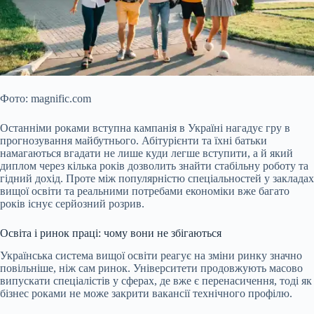
Фото: magnific.com
Останніми роками вступна кампанія в Україні нагадує гру в
прогнозування майбутнього. Абітурієнти та їхні батьки
намагаються вгадати не лише куди легше вступити, а й який
диплом через кілька років дозволить знайти стабільну роботу та
гідний дохід. Проте між популярністю спеціальностей у закладах
вищої освіти та реальними потребами економіки вже багато
років існує серйозний розрив.
Освіта і ринок
праці: чому вони не збігаються
Українська система вищої освіти реагує на зміни ринку значно
повільніше, ніж сам ринок. Університети продовжують масово
випускати спеціалістів у сферах, де вже є перенасичення, тоді як
бізнес роками не може закрити вакансії технічного профілю.