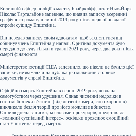
Колишній офіцер поліції в маєтку Брайркліфф, штат Нью-Йорк
Ніколас Тартальйоне запевняє, що виявив записку всередині
графічного роману в липні 2019 року, після першої невдалої
спроби суїциду Епштейна.
Він передав записку своїм адвокатам, щоб захиститися від
обвинувачень Епштейна у нападі. Оригінал документа було
передано до суду тільки в травні 2021 року, через два роки після
смерті фінансиста.
Міністерство юстиції США запевнило, що ніколи не бачило цієї
записки, незважаючи на публікацію мільйонів сторінок
документів у справі Епштейна.
Офіційно смерть Епштейна в серпні 2019 року визнана
самогубством через удушення. Однак численні недоліки в
системі безпеки в’язниці (відключені камери, сон охоронців)
викликали безліч теорій про його можливе вбивство.
Оприлюднена записка, за словами прокурорів, представляє
«великий суспільний інтерес», оскільки прояснює емоційний
стан Епштейна перед смертю.