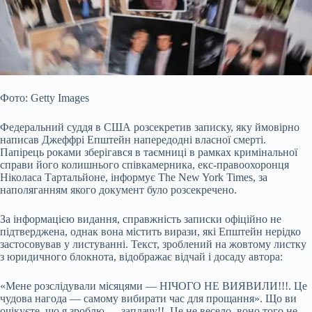
Фото: Getty Images
Федеральний суддя в США розсекретив записку, яку ймовірно
написав Джеффрі Епштейн напередодні власної смерті.
Папірець роками зберігався в таємниці в рамках кримінальної
справи його колишнього співкамерника, екс-правоохоронця
Ніколаса Тартальйоне, інформує The New York Times, за
наполяганням якого документ було розсекречено.
За інформацією видання, справжність записки офіційно не
підтверджена, однак вона містить
вирази, які Епштейн нерідко
застосовував у листуванні. Текст, зроблений на жовтому листку
з юридичного блокнота, відображає відчай і досаду автора:
«Мене розслідували місяцями — НІЧОГО НЕ ВИЯВИЛИ!!!. Це
чудова нагода — самому вибирати час для прощання». Що ви
очікуєте, що я зроблю — заплачу!!. Це не весело. воно того не