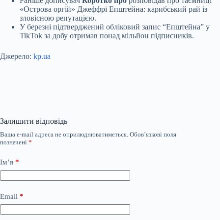
Раніше дописувач
Коротко про
розповідав про таємниці
«Острова оргій» Джеффрі Епштейна: карибський рай із
зловісною репутацією.
У березні підтверджений обліковий запис “Епштейна” у
TikTok за добу отримав понад мільйон підписників.
Джерело:
kp.ua
Залишити відповідь
Ваша e-mail адреса не оприлюднюватиметься.
Обов’язкові поля
позначені
*
Ім’я
*
Email
*