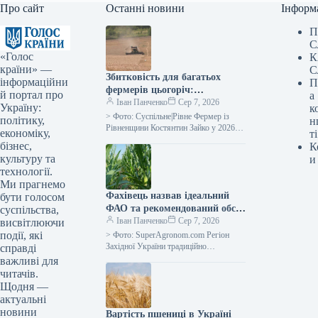
Про сайт
Останні новини
Інформ
П
С
«Голос
К
країни» —
С
Збитковість для багатьох
інформаційни
П
фермерів цьогоріч:
й портал про
а
рівненський аграрій про ціни
Іван Панченко
Сер 7, 2026
Україну:
к
на зерно —
> Фото: Суспільне|Рівне Фермер із
політику,
н
SuperAgronom.com
Рівненщини Костянтин Зайко у 2026
економіку,
ті
році отримав врожайність пшениці на
бізнес,
К
рівні 5 т/га. Це приблизно…
культуру та
и
технології.
Ми прагнемо
Фахівець назвав ідеальний
бути голосом
ФАО та рекомендований обсяг
суспільства,
посіву кукурудзи на силос для
Іван Панченко
Сер 7, 2026
висвітлюючи
західного регіону України —
події, які
> Фото: SuperAgronom.com Регіон
SuperAgronom.com
Західної України традиційно
справді
вирізнявся помірним кліматом та
важливі для
достатньою кількістю опадів, що
читачів.
сприяло його вважати зоною з…
Щодня —
актуальні
новини
Вартість пшениці в Україні