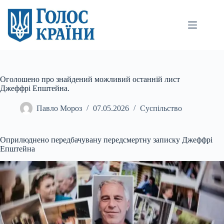
Перейти
до
вмісту
Оголошено про знайдений можливий останній лист
Джеффрі Епштейна.
Павло Мороз
07.05.2026
Суспільство
Оприлюднено передбачувану передсмертну записку Джеффрі
Епштейна