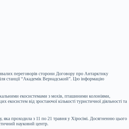
тривалих переговорів сторони Договору про Антарктику
іля станції “Академік Вернадський”. Цю інформацію
унікальними екосистемами з мохів, пташиними колоніями,
х екосистем від зростаючої кількості туристичної діяльності та
, яка проходила з 11 по 21 травня у Хіросімі. Досягненню цього
ктичний науковий центр.