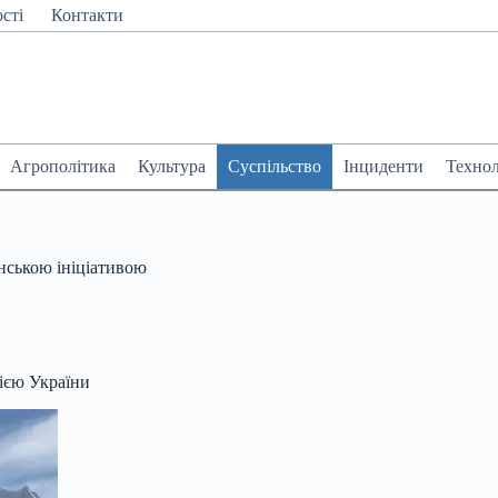
сті
Контакти
Агрополітика
Культура
Суспільство
Інциденти
Технол
нською ініціативою
ією України