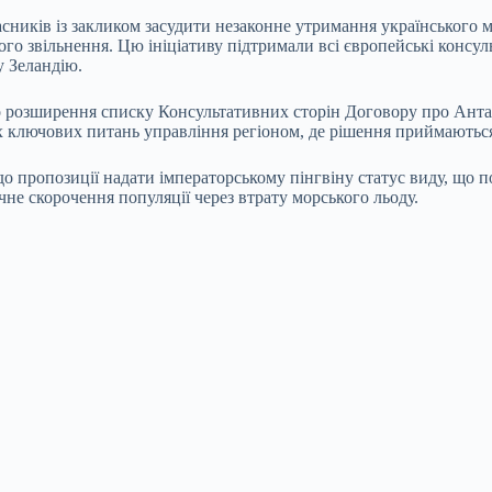
часників із закликом засудити незаконне утримання українського
го звільнення. Цю ініціативу підтримали всі європейські консул
у Зеландію.
розширення списку Консультативних сторін Договору про Антар
 усіх ключових питань управління регіоном, де рішення приймають
пропозиції надати імператорському пінгвіну статус виду, що по
чне скорочення популяції через втрату морського льоду.