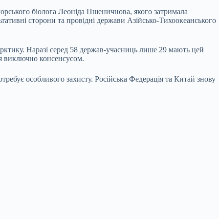
 морського біолога Леоніда Пшеничнова, якого затримала
ьтативні сторони та провідні держави Азійсько-Тихоокеанського
ктику. Наразі серед 58 держав-учасниць лише 29 мають цей
ся виключно консенсусом.
требує особливого захисту. Російська Федерація та Китай знову