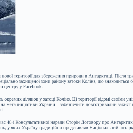
я нової території для збереження природи в Антарктиці. Після 
ціально захищеної зони району затоки Колінз, що знаходиться б
о центру у Facebook.
ь окремих ділянок у затоці Колінз. Ці території відомі своїми 
 мета ініціативи України – забезпечити довготривалий захист ци
і.
час 48-ї Консультативної наради Сторін Договору про Антарктику
нь, у яких Україну традиційно представляв Національний антар