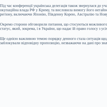
Під час конференції українська делегація також звернулася до у
окупаційна влада РФ у Криму, та висловила вимогу його негайно
регіону, включаючи Японію, Південну Корею, Австралію та Нов
Окремо сторони обговорили питання, що стосуються можливого 
статус, який, зокрема, і в України, що надає їй право голосу з
Ще однією важливою темою порядку денного стала ситуація щодо 
заблокували відповідну пропозицію, незважаючи на дані про зна