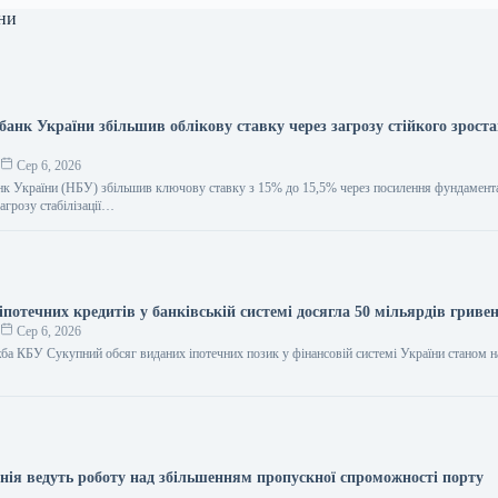
ни
анк України збільшив облікову ставку через загрозу стійкого зроста
й
о
Сер 6, 2026
нк України (НБУ) збільшив ключову ставку з 15% до 15,5% через посилення фундамент
загрозу стабілізації…
іпотечних кредитів у банківській системі досягла 50 мільярдів гриве
о
Сер 6, 2026
ба КБУ Сукупний обсяг виданих іпотечних позик у фінансовій системі України станом н
унія ведуть роботу над збільшенням пропускної спроможності порту