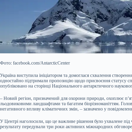
Фото: facebook.com/AntarcticCenter
Україна виступила ініціатором та домоглася схвалення створенн
одностайно підтримали пропозицію щодо присвоєння статусу спе
опубліковано на сторінці Національного
антарктичного науковог
– Новий регіон, призначений для охорони природи, охоплює п’ят
льодовиковими ландшафтами та багатим біорізноманіттям. Головна
негативного впливу кліматичних змін, – зазначено у повідомленн
У Центрі наголосили, що це важливе рішення було ухвалене під 
результату передували три роки активних міжнародних обговоре