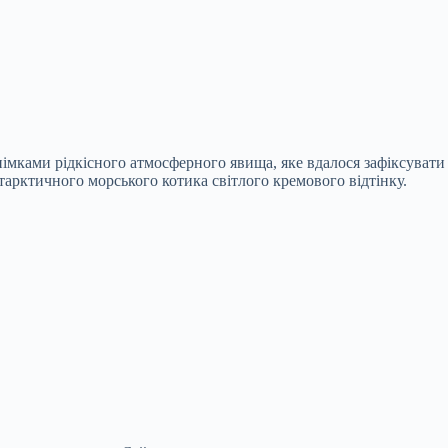
імками рідкісного атмосферного явища, яке вдалося зафіксуват
нтарктичного морського котика світлого кремового відтінку.