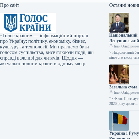
Про сайт
Останні нови
«Голос країни» — інформаційний портал
Національний б
про Україну: політику, економіку, бізнес,
Лепушинськи
культуру та технології. Ми прагнемо бути
Іван Оліфіренк
голосом суспільства, висвітлюючи події, які
> Національний ба
справді важливі для читачів. Щодня —
цінового тиску та 
актуальні новини країни в одному місці.
Загальна сума 
Іван Оліфіренк
“> Фото: Пресслуж
2026 року досяг…
Україна і Рум
Констанца.