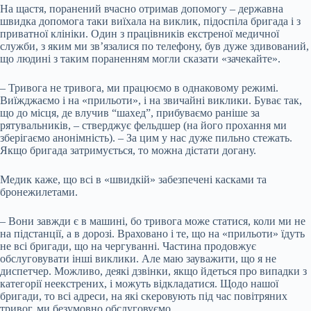
На щастя, поранений вчасно отримав допомогу – державна
швидка допомога таки виїхала на виклик, підоспіла бригада і з
приватної клініки. Один з працівників екстреної медичної
служби, з яким ми зв’язалися по телефону, був дуже здивований,
що людині з таким пораненням могли сказати «зачекайте».
– Тривога не тривога, ми працюємо в однаковому режимі.
Виїжджаємо і на «прильоти», і на звичайні виклики. Буває так,
що до місця, де влучив “шахед”, прибуваємо раніше за
рятувальників, – стверджує фельдшер (на його прохання ми
зберігаємо анонімність). – За цим у нас дуже пильно стежать.
Якщо бригада затримується, то можна дістати догану.
Медик каже, що всі в «швидкій» забезпечені касками та
бронежилетами.
– Вони завжди є в машині, бо тривога може статися, коли ми не
на підстанції, а в дорозі. Враховано і те, що на «прильоти» їдуть
не всі бригади, що на чергуванні. Частина продовжує
обслуговувати інші виклики. Але маю зауважити, що я не
диспетчер. Можливо, деякі дзвінки, якщо йдеться про випадки з
категорії неекстрених, і можуть відкладатися. Щодо нашої
бригади, то всі адреси, на які скеровують під час повітряних
тривог, ми безумовно обслуговуємо.