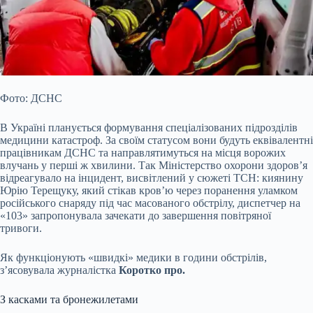
Фото: ДСНС
В Україні планується формування спеціалізованих підрозділів
медицини катастроф. За своїм статусом вони будуть еквівалентні
працівникам ДСНС та направлятимуться на місця ворожих
влучань у перші ж хвилини. Так Міністерство охорони здоров’я
відреагувало на інцидент, висвітлений у сюжеті ТСН: киянину
Юрію Терещуку, який стікав кров’ю через поранення уламком
російського снаряду під час масованого обстрілу,
диспетчер на
«103» запропонувала зачекати до завершення повітряної
тривоги.
Як функціонують «швидкі» медики в години обстрілів,
з’ясовувала журналістка
Коротко про.
З касками та бронежилетами