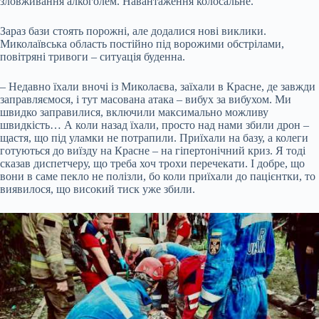
зловживання алкоголем. Навантаження колосальне.
Зараз бази стоять порожні, але додалися нові виклики.
Миколаївська область постійно під ворожими обстрілами,
повітряні тривоги – ситуація буденна.
– Недавно їхали вночі із Миколаєва, заїхали в Красне, де завжди
заправляємося, і тут масована атака – вибух за вибухом. Ми
швидко заправилися, включили максимально можливу
швидкість… А коли назад їхали, просто над нами збили дрон –
щастя, що під уламки не потрапили. Приїхали на базу, а колеги
готуються до виїзду на Красне – на гіпертонічний криз. Я тоді
сказав диспетчеру, що треба хоч трохи перечекати. І добре, що
вони в саме пекло не полізли, бо коли приїхали до пацієнтки, то
виявилося, що високий тиск уже збили.