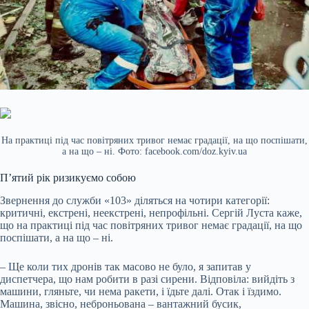
На практиці під час повітряних тривог немає градації, на що поспішати,
а на що – ні. Фото: facebook.com/doz.kyiv.ua
П’ятий рік ризикуємо собою
Звернення до служби «103» діляться на чотири категорії:
критичні, екстрені, неекстрені, непрофільні. Сергій Луста каже,
що на практиці під час повітряних тривог немає градації, на що
поспішати, а на що – ні.
– Ще коли тих дронів так масово не було, я запитав у
диспетчера, що нам робити в разі сирени. Відповіла: вийдіть з
машини, гляньте, чи нема ракети, і їдьте далі. Отак і їздимо.
Машина, звісно, неброньована – вантажний бусик,