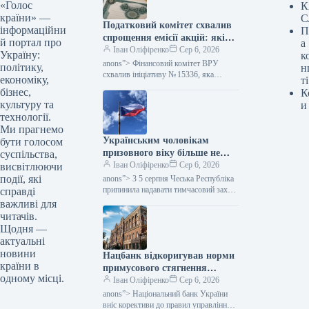
«Голос
К
країни» —
С
Податковий комітет схвалив
інформаційни
П
спрощення емісії акцій: які
й портал про
а
зміни очікуються — Мінфін
Іван Оліфіренко
Сер 6, 2026
Україну:
к
anons”> Фінансовий комітет ВРУ
політику,
н
схвалив ініціативу № 15336, яка
економіку,
ті
пропонує полегшити процес емісії
бізнес,
К
цінних паперів. Цей акт покликаний
культуру та
и
скоротити бюрократичні перешкоди,…
технології.
Ми прагнемо
Українським чоловікам
бути голосом
призовного віку більше не
суспільства,
надається тимчасовий захист
Іван Оліфіренко
Сер 6, 2026
висвітлюючи
у Чехії, згідно з даними
події, які
anons”> З 5 серпня Чеська Республіка
Міністерства фінансів.
припинила надавати тимчасовий захист
справді
українським чоловікам призовного
важливі для
віку, які не можуть продемонструвати
читачів.
виконання своїх…
Щодня —
актуальні
новини
Нацбанк відкоригував норми
країни в
примусового стягнення
одному місці.
грошей: як це позначиться на
Іван Оліфіренко
Сер 6, 2026
тих, хто має заборгованість,
anons”> Національний банк України
— Міністерство фінансів
вніс корективи до правил управління