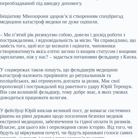
переобладнаний під швидку допомогу.
Ініціативу Мінохорони здоров’я зі створенням спецбригад
медицини катастроф медики не дуже оцінили.
– Ми п’ятий рік ризикуємо собою, довели і досвід роботи з
постраждалими, і відповідальність за місію. Чи справедливо, що
замість того, щоб все це визнати і оцінити, чиновники
створюватимуть якісь елітні загони із вищим статусом і вищими
зарплатами, ніж у нас? – задається питаннями фельдшер з Києва.
У соцмережах також пишуть, що фельдшерів медицини
катастроф належить прирівняти до рятувальників та
поліцейських, які отримують доплати за ризик. Має свої
пропозиції і постраждалий від ракетного удару Юрій Терещук.
Він сам колишній фельдшер, тому добре знає, в яких умовах
доводиться працювати колегам.
У фейсбуці Юрій виклав великий пост, де вимагає системних
рішень на рівні держави щодо посилення безпеки медиків
екстреної медицини, забезпечення та гідної оплати їх ризиків.
Власне, для цього він і оприлюднив свою історію. Від того, чи
будуть ці міркування почуті, чи будуть враховані голоси самих