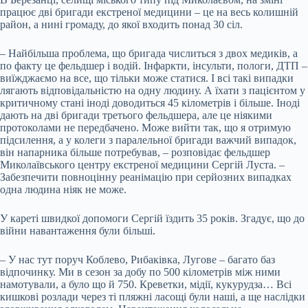
працює дві бригади екстреної медицини – це на весь колишній
район, а нині громаду, до якої входить понад 30 сіл.
– Найбільша проблема, що бригада числиться з двох медиків, а
по факту це фельдшер і водій. Інфаркти, інсульти, пологи, ДТП –
виїжджаємо на все, що тільки може статися. І всі такі випадки
лягають відповідальністю на одну людину. А їхати з пацієнтом у
критичному стані іноді доводиться 45 кілометрів і більше. Іноді
дають на дві бригади третього фельдшера, але це ніякими
протоколами не передбачено. Може вийти так, що я отримую
підсилення, а у колеги з паралельної бригади важчий випадок,
він напарника більше потребував, – розповідає фельдшер
Миколаївського центру екстреної медицини Сергій Луста. –
Забезпечити повноцінну реанімацію при серйозних випадках
одна людина ніяк не може.
У кареті швидкої допомоги Сергій їздить 35 років. Згадує, що до
війни навантаження були більші.
– У нас тут поруч Коблево, Рибаківка, Лугове – багато баз
відпочинку. Ми в сезон за добу по 500 кілометрів між ними
намотували, а було що й 750. Креветки, мідії, кукурудза… Всі
кишкові розлади через ті пляжні ласощі були наші, а ще наслідки