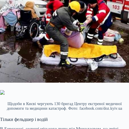
Щодоби в Києві чергують 130 бригад Центру екстреної медичної
допомоги та медицини катастроф. Фото: facebook.com/doz.kyiv.ua
Тільки фельдшер і водій
В Березанці, селищі міського типу під Миколаєвом, на зміні