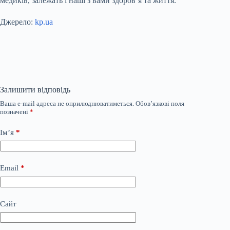
медиків, залежать і наші з вами здоров’я та життя.
Джерело:
kp.ua
Залишити відповідь
Ваша e-mail адреса не оприлюднюватиметься.
Обов’язкові поля
позначені
*
Ім’я
*
Email
*
Сайт