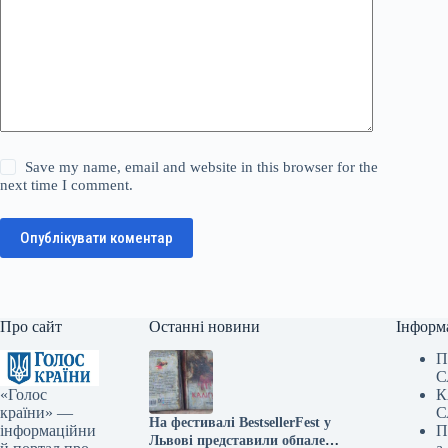
Save my name, email and website in this browser for the
next time I comment.
Опублікувати коментар
Про сайт
Останні новини
Інформ
П
С
«Голос
К
країни» —
С
На фестивалі BestsellerFest у
інформаційни
П
Львові представили обпалені