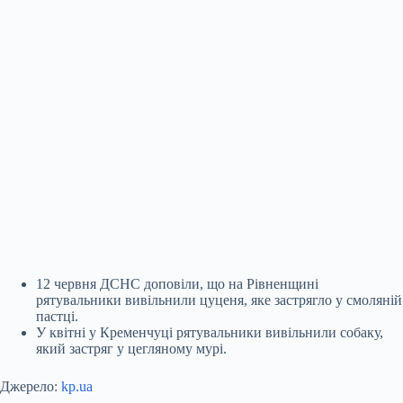
12 червня ДСНС доповіли, що на Рівненщині
рятувальники вивільнили цуценя, яке застрягло у смоляній
пастці.
У квітні у Кременчуці рятувальники вивільнили собаку,
який застряг у цегляному мурі.
Джерело:
kp.ua