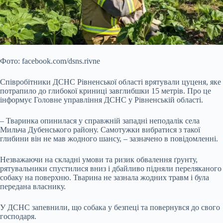
Фото: facebook.com/dsns.rivne
Співробітники ДСНС Рівненської області врятували цуценя, яке
потрапило до глибокої криниці завглибшки 15 метрів. Про це
інформує Головне управління ДСНС у Рівненській області.
– Тваринка опинилася у справжній западні неподалік села
Мильча Дубенського району. Самотужки вибратися з такої
глибини він не мав жодного шансу, – зазначено в повідомленні.
Незважаючи на складні умови та ризик обвалення
ґрунту,
рятувальники спустилися вниз і дбайливо підняли переляканого
собаку на поверхню. Тварина не зазнала жодних травм і була
передана власнику.
У ДСНС запевнили, що собака у безпеці та повернувся до свого
господаря.