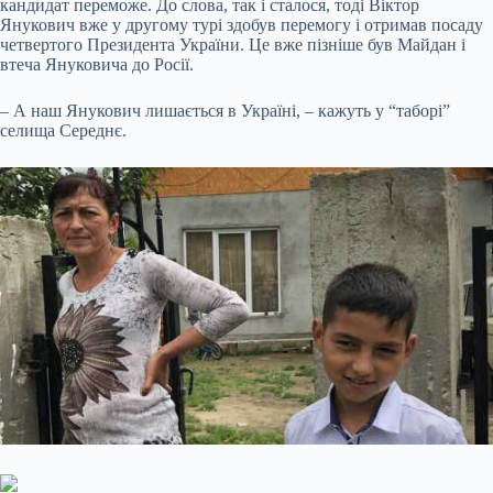
кандидат переможе. До слова, так і сталося, тоді Віктор
Янукович вже у другому турі здобув перемогу і отримав посаду
четвертого Президента України. Це вже пізніше був Майдан і
втеча Януковича до Росії.
– А наш Янукович лишається в Україні, – кажуть у “таборі”
селища Середнє.