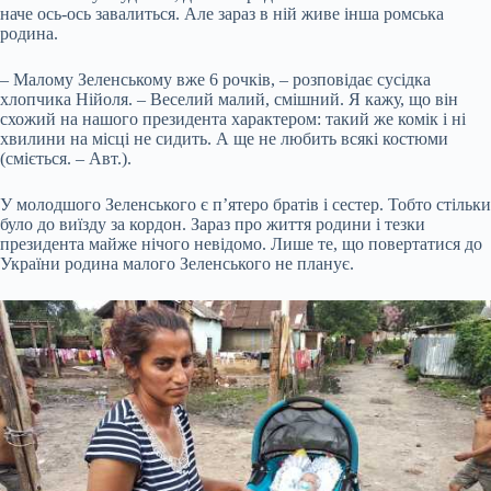
наче ось-ось завалиться. Але зараз в ній живе інша ромська
родина.
– Малому Зеленському вже 6 рочків, – розповідає сусідка
хлопчика Нійоля. – Веселий малий, смішний. Я кажу, що він
схожий на нашого президента характером: такий же комік і ні
хвилини на місці не сидить. А ще не любить всякі костюми
(сміється. – Авт.).
У молодшого Зеленського є п’ятеро братів і сестер. Тобто стільки
було до виїзду за кордон. Зараз про життя родини і тезки
президента майже нічого невідомо. Лише те, що повертатися до
України родина малого Зеленського не планує.