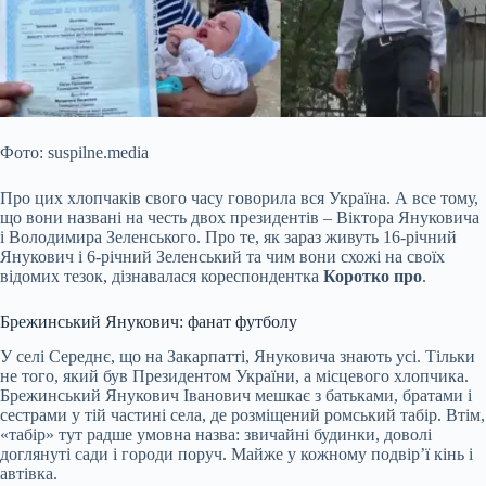
Фото: suspilne.media
Про цих хлопчаків свого часу говорила вся Україна. А все тому,
що вони названі на честь двох президентів – Віктора Януковича
і Володимира Зеленського. Про те, як зараз живуть 16-річний
Янукович і 6-річний Зеленський та чим вони схожі на своїх
відомих тезок, дізнавалася кореспондентка
Коротко про
.
Брежинський Янукович: фанат футболу
У селі Середнє, що на Закарпатті, Януковича знають
усі. Тільки
не того, який був Президентом України, а місцевого хлопчика.
Брежинський Янукович Іванович мешкає з батьками, братами і
сестрами у тій частині села, де розміщений ромський табір. Втім,
«табір» тут радше умовна назва: звичайні будинки, доволі
доглянуті сади і городи поруч. Майже у кожному подвір’ї кінь і
автівка.