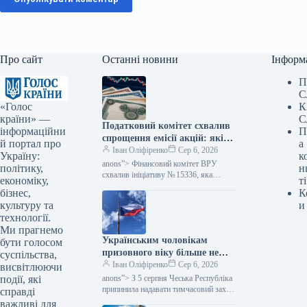
Про сайт
Останні новини
Інформ
П
С
«Голос
К
країни» —
С
Податковий комітет схвалив
інформаційни
П
спрощення емісії акцій: які
й портал про
а
зміни очікуються — Мінфін
Іван Оліфіренко
Сер 6, 2026
Україну:
к
anons”> Фінансовий комітет ВРУ
політику,
н
схвалив ініціативу № 15336, яка
економіку,
ті
пропонує полегшити процес емісії
бізнес,
К
цінних паперів. Цей акт покликаний
культуру та
и
скоротити бюрократичні перешкоди,…
технології.
Ми прагнемо
Українським чоловікам
бути голосом
призовного віку більше не
суспільства,
надається тимчасовий захист
Іван Оліфіренко
Сер 6, 2026
висвітлюючи
у Чехії, згідно з даними
події, які
anons”> З 5 серпня Чеська Республіка
Міністерства фінансів.
припинила надавати тимчасовий захист
справді
українським чоловікам призовного
важливі для