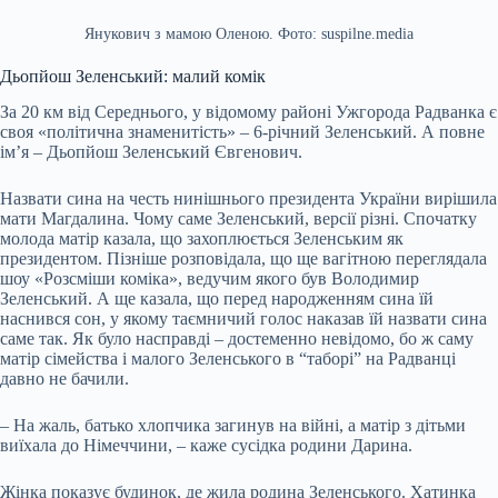
Янукович з мамою Оленою. Фото: suspilne.media
Дьопйош Зеленський: малий комік
За 20 км від Середнього, у відомому районі Ужгорода Радванка є
своя «політична знаменитість» – 6-річний Зеленський. А повне
ім’я – Дьопйош Зеленський Євгенович.
Назвати сина на честь нинішнього президента України вирішила
мати Магдалина. Чому саме Зеленський, версії різні. Спочатку
молода матір казала, що захоплюється Зеленським як
президентом. Пізніше розповідала, що ще вагітною переглядала
шоу «Розсміши коміка», ведучим якого був Володимир
Зеленський. А ще казала, що перед народженням сина їй
наснився сон, у якому таємничий голос наказав їй назвати сина
саме так. Як було насправді – достеменно невідомо, бо ж саму
матір сімейства і малого Зеленського в “таборі” на Радванці
давно не бачили.
– На жаль, батько хлопчика загинув на війні, а матір з дітьми
виїхала до Німеччини, – каже сусідка родини Дарина.
Жінка показує будинок, де жила родина Зеленського. Хатинка