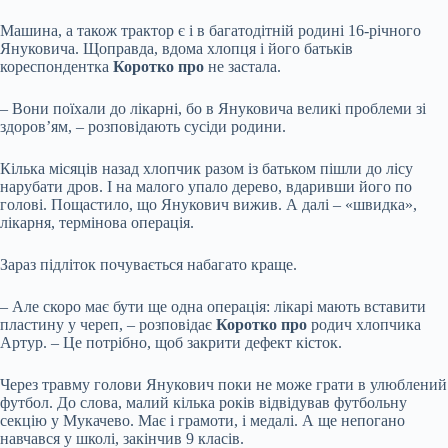
Машина, а також трактор є і в багатодітній родині 16-річного
Януковича. Щоправда, вдома хлопця і його батьків
кореспондентка
Коротко про
не застала.
– Вони поїхали до лікарні, бо в Януковича великі проблеми зі
здоров’ям, – розповідають сусіди родини.
Кілька місяців назад хлопчик разом із батьком пішли до лісу
нарубати дров. І на малого упало дерево, вдаривши його по
голові. Пощастило, що Янукович вижив. А далі – «швидка»,
лікарня, термінова операція.
Зараз підліток почувається набагато краще.
– Але скоро має бути ще одна операція: лікарі мають вставити
пластину у череп, – розповідає
Коротко про
родич хлопчика
Артур. – Це потрібно, щоб закрити дефект кісток.
Через травму голови Янукович поки не може грати в улюблений
футбол. До слова, малий кілька років відвідував футбольну
секцію у Мукачево. Має і грамоти, і медалі. А ще непогано
навчався у школі, закінчив 9 класів.