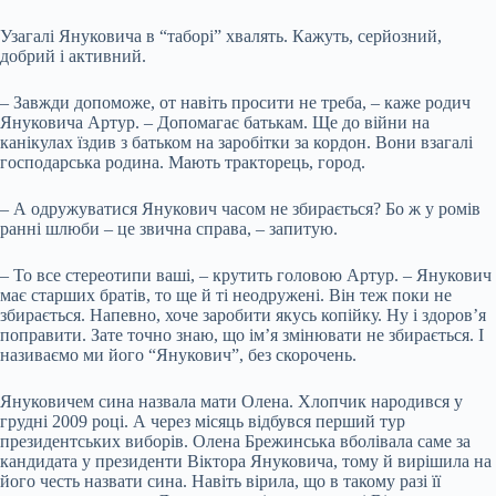
Узагалі Януковича в “таборі” хвалять. Кажуть, серйозний,
добрий і активний.
– Завжди допоможе, от навіть просити не треба, – каже родич
Януковича Артур. – Допомагає батькам. Ще до війни на
канікулах їздив з батьком на заробітки за кордон. Вони взагалі
господарська родина. Мають тракторець, город.
– А одружуватися Янукович часом не збирається? Бо ж у ромів
ранні шлюби – це звична справа, – запитую.
– То все стереотипи ваші, – крутить головою Артур. – Янукович
має старших братів, то ще й ті неодружені. Він теж поки не
збирається. Напевно, хоче заробити якусь копійку. Ну і здоров’я
поправити. Зате точно знаю, що ім’я змінювати не збирається. І
називаємо ми його “Янукович”, без скорочень.
Януковичем сина назвала мати Олена. Хлопчик народився у
грудні 2009 році. А через місяць відбувся перший тур
президентських виборів. Олена Брежинська вболівала саме за
кандидата у президенти Віктора Януковича, тому й вирішила на
його честь назвати сина. Навіть вірила, що в такому разі її