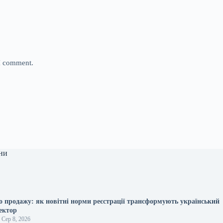
 I comment.
ни
до продажу: як новітні норми реєстрації трансформують український
ектор
Сер 8, 2026