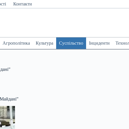
сті
Контакти
Агрополітика
Культура
Суспільство
Інциденти
Технол
дані”
 Майдані”