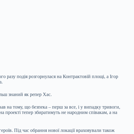
го разу подія розгорнулася на Контрактовій площі, а Ігор
а.
льш знаний як репер Хас.
в на тому, що безпека – перш за все, і у випадку тривоги,
а проекті тепер збиратимуть не народним співакам, а на
роїв. Під час обрання нової локації враховували також