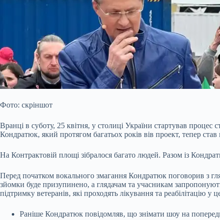
Фото: скріншот
Вранці в суботу, 25 квітня, у столиці України стартував процес
Кондратюк, який протягом багатьох років вів проект, тепер став
На Контрактовій площі зібралося багато людей. Разом із Кондр
Перед початком вокального змагання Кондратюк поговорив з гляда
зйомки буде призупинено, а глядачам та учасникам запропонують
підтримку ветеранів, які проходять лікування та реабілітацію у ц
Раніше Кондратюк повідомляв, що знімати шоу на попереднь