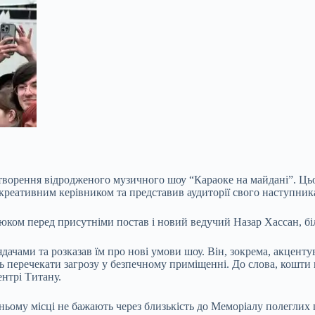
 створення відродженого музичного шоу “Караоке на майдані”. Цьо
 креативним керівником та представив аудиторії свого наступник
атюком перед присутніми постав і новий ведучий
Назар Хассан, бі
чами та розказав їм про нові умови шоу. Він, зокрема, акцентува
 перечекати загрозу у безпечному приміщенні. До слова, кошти н
ентрі Титану.
ому місці не бажають через близькість до Меморіалу полеглих ге