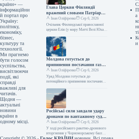
країни» —
С
Глава Церкви Фінляндії
інформаційни
П
вражений словами Патріарха
й портал про
а
Кирила щодо ядерної зброї
Іван Оліфіренко
Сер 6, 2026
Україну:
к
Очільник Фінляндської православної
політику,
н
церкви Елія (у миру Матті Велі Юхані
економіку,
ті
Валлґрен) висловив глибоке
бізнес,
К
здивування щодо того, як
культуру та
и
предстоятель Російської
технології.
православної…
Ми прагнемо
Молдова готується до
бути голосом
припинення постачання газу
суспільства,
до Придністров’я
Іван Оліфіренко
Сер 6, 2026
висвітлюючи
події, які
Уряд Молдови готується до
потенційного припинення постачання
справді
природного газу до
важливі для
самопроголошеного Придністров’я.
читачів.
Про це інформує видання NewsMaker,
Щодня —
посилаючись на Укрінформ.…
актуальні
новини
Російські сили завдали удару
країни в
дронами по вантажному судну
одному місці.
з Німеччини в Чорному морі.
Іван Оліфіренко
Сер 6, 2026
У ході російського ракетно-дронового
вторгнення у Чорноморському басейні
Copyright © 2026 -
Голос КРАЇНИ
новини. Всі права
зазнав серйозних пошкоджень