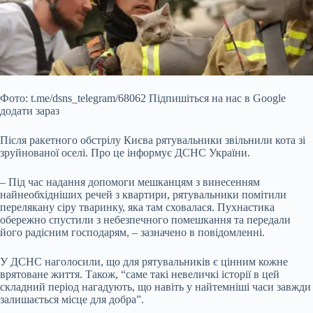
Фото: t.me/dsns_telegram/68062 Підпишіться на нас в Google
додати зараз
Після ракетного обстрілу Києва рятувальники звільнили кота зі
зруйнованої оселі. Про це інформує ДСНС України.
– Під час надання допомоги мешканцям з винесенням
найнеобхідніших речей з квартири, рятувальники помітили
перелякану сіру тваринку, яка там сховалася. Пухнастика
обережно спустили з небезпечного помешкання та передали
його
радісним господарям, – зазначено в повідомленні.
У ДСНС наголосили, що для рятувальників є цінним кожне
врятоване життя. Також, “саме такі невеличкі історії в цей
складний період нагадують, що навіть у найтемніші часи завжди
залишається місце для добра”.