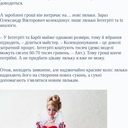
доводиться.
А зароблені гроші він витрачає на… нові ляльки. Зараз
Олександр Вікторович колекціонує лише ляльки Інтегріті та їх
аналоги.
– У Інтегріті та Барбі майже однакові розміри, тому й вбрання
підходить, – ділиться майстер. – Колекціонування – це доволі
затратний процес. Інтегріті коштують тисячі (деякі моделі
можуть сягати 60-70 тисяч гривень. – Авт.). Тому гроші конче
потрібні. А не придбати цікаву ляльку я вже не можу.
Отож, виходить замкнене, але надзвичайно красиве коло: ляльки
надихають його на створення нових суконь, а сукні
допомагають з’являтися новим лялькам.