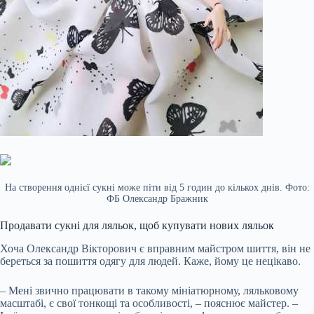
На створення однієї сукні може піти від 5 годин до кількох днів. Фото:
ФБ Олександр Бражник
Продавати сукні для ляльок, щоб купувати нових ляльок
Хоча Олександр Вікторович є вправним майстром шиття, він не
береться за пошиття одягу для людей. Каже, йому це нецікаво.
– Мені звично працювати в такому мініатюрному, ляльковому
масштабі, є свої тонкощі та особливості, – пояснює майстер. –