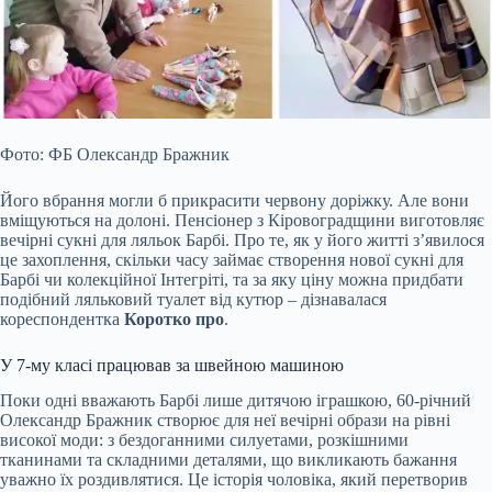
Фото: ФБ Олександр Бражник
Його вбрання могли б прикрасити червону доріжку. Але вони
вміщуються на долоні. Пенсіонер з Кіровоградщини виготовляє
вечірні сукні для ляльок Барбі. Про те, як у його житті з’явилося
це захоплення, скільки часу займає створення нової сукні для
Барбі чи колекційної Інтегріті, та за яку ціну можна придбати
подібний ляльковий туалет від кутюр – дізнавалася
кореспондентка
Коротко
про
.
У 7-му класі працював за швейною машиною
Поки одні вважають Барбі лише дитячою іграшкою, 60-річний
Олександр Бражник створює для неї вечірні образи на рівні
високої моди: з бездоганними силуетами, розкішними
тканинами та складними деталями, що викликають бажання
уважно їх роздивлятися. Це історія чоловіка, який перетворив