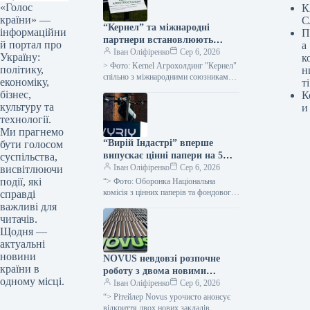
«Голос
К
країни» —
С
“Кернел” та міжнародні
інформаційни
П
партнери встановлюють
й портал про
а
сонячні електростанції у
Іван Оліфіренко
Сер 6, 2026
Україну:
к
громадах поблизу лінії
> Фото: Kernel Агрохолдинг "Кернел"
політику,
н
фронту: вже діють перші 7
спільно з міжнародними союзниками
економіку,
ті
ініціює мережу автономних сонячних
установок загальною
бізнес,
К
енергетичних станцій у прикордонних
потужністю 345 кВт
культуру та
и
територіях: на Сумщині,…
технології.
Ми прагнемо
“Вирій Індастрі” вперше
бути голосом
випускає цінні папери на 5
суспільства,
мільярдів гривень
Іван Оліфіренко
Сер 6, 2026
висвітлюючи
події, які
“> Фото: Оборонка Національна
комісія з цінних паперів та фондового
справді
ринку (НКЦПФР) санкціонувала
важливі для
первинне розміщення цінних паперів
читачів.
українського оборонно-технологічного
Щодня —
підприємства…
актуальні
новини
NOVUS невдовзі розпочне
країни в
роботу з двома новими
одному місці.
супермаркетами у Львові
Іван Оліфіренко
Сер 6, 2026
“> Рітейлер Novus урочисто анонсує
відкриття двох нових закладів