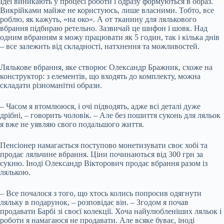
Ідеї виникають у процесі роботи і одразу формуються в образ.
Викрійками майже не користуюсь, лише власними. Тобто, все
роблю, як кажуть, «на око». А от тканину для лялькового
вбрання підбираю ретельно. Зазвичай це шифон і шовк. Над
одним вбранням я можу працювати як 5 годин, так і кілька днів
– все залежить від складності, натхнення та можливостей.
Лялькове вбрання, яке створює Олександр Бражник, схоже на
конструктор: з елементів, що входять до комплекту, можна
складати різноманітні образи.
– Часом я втомлююся, і очі підводять, адже всі деталі дуже
дрібні, – говорить чоловік. – Але без пошиття суконь для ляльок
я вже не уявляю свого подальшого життя.
Пенсіонер намагається поступово монетизувати своє хобі та
продає ляльчине вбрання. Ціни починаються від 300 грн за
сукню. Іноді Олександр Вікторович продає вбрання разом із
лялькою.
– Все почалося з того, що хтось колись попросив одягнути
ляльку в подарунок, – розповідає він. – Згодом я почав
продавати Барбі зі своєї колекції. Хоча найулюбленіших ляльок і
роботи я намагаюся не продавати. Але всяке буває, іноді