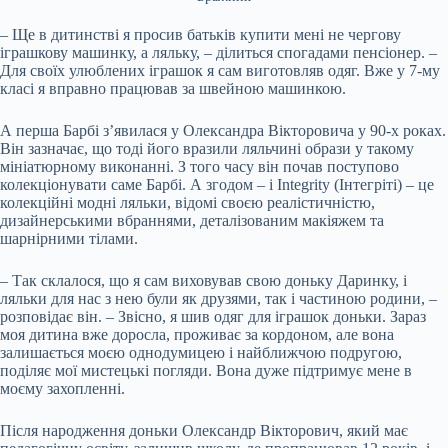
– Ще в дитинстві я просив батьків купити мені не чергову
іграшкову машинку, а ляльку, – ділиться спогадами пенсіонер. –
Для своїх улюблених іграшок я сам виготовляв одяг. Вже у 7-му
класі я вправно працював за швейною машинкою.
А перша Барбі з’явилася у Олександра Вікторовича у 90-х роках.
Він зазначає, що тоді його вразили ляльчині образи у такому
мініатюрному виконанні. З того часу він почав поступово
колекціонувати саме Барбі. А згодом – і Integrity (Інтегріті) – це
колекційні модні ляльки, відомі своєю реалістичністю,
дизайнерськими вбраннями, деталізованим макіяжем та
шарнірними тілами.
– Так склалося, що я сам виховував свою доньку Даринку, і
ляльки для нас з нею були як друзями, так і частиною родини, –
розповідає він. – Звісно, я шив одяг для іграшок доньки. Зараз
моя дитина вже доросла, проживає за кордоном, але вона
залишається моєю однодумицею і найближчою подругою,
поділяє мої мистецькі погляди. Вона дуже підтримує мене в
моєму захопленні.
Після народження доньки Олександр Вікторович, який має