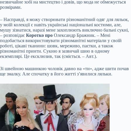
незвичайне хобі на мистецтво і довів, що мода не обмежується
розмірами.
– Насправді, я можу створювати різноманітний одяг для ляльок,
у моїй колекції є навіть українські національні костюми, але,
мушу зізнатися, наразі мене захоплюють виключно бальні сукні,
– розповідає
Коротко про
Олександр Бражник. – Мені
подобається використовувати різноманітні матеріали у своїй
роботі, цікаві тканини: шовк, мереживо, паєтки, а також
різноманітні принти. Сукню я зазвичай шию в одному
екземплярі. Це ексклюзив, так (сміється. – Авт.).
Зі швейною машинкою чоловік давно на «ти», адже шити почав
ще змалку. Але спочатку в його житті з’явилися ляльки.