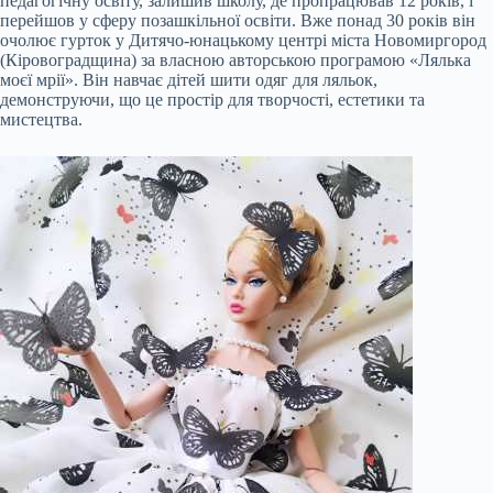
педагогічну освіту, залишив школу, де пропрацював 12 років, і
перейшов у сферу позашкільної освіти. Вже понад 30 років він
очолює гурток у Дитячо-юнацькому центрі міста Новомиргород
(Кіровоградщина) за власною авторською програмою «Лялька
моєї мрії». Він навчає дітей шити одяг для ляльок,
демонструючи, що це простір для творчості, естетики та
мистецтва.