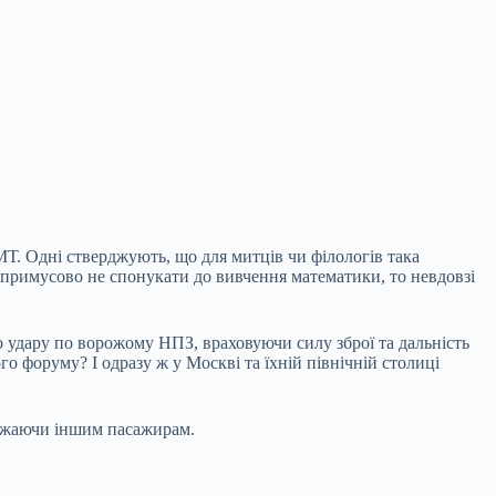
Т. Одні стверджують, що для митців чи філологів така
 примусово не спонукати до вивчення математики, то невдовзі
о удару по ворожому НПЗ, враховуючи силу зброї та дальність
о форуму? І одразу ж у Москві та їхній північній столиці
аважаючи іншим пасажирам.