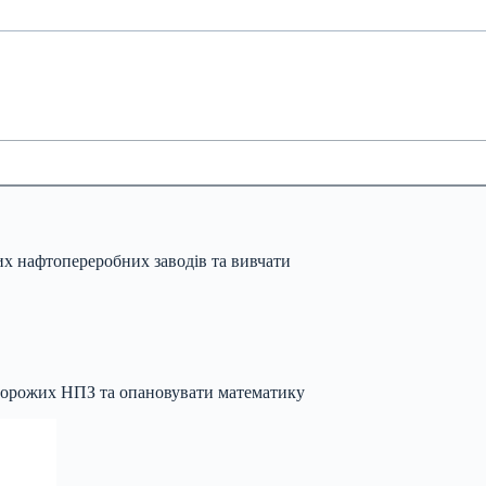
их нафтопереробних заводів та вивчати
 ворожих НПЗ та опановувати математику