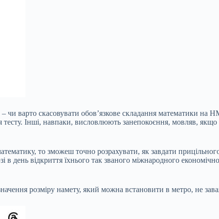
– чи варто скасовувати обов’язкове складання математики на НМ
 тесту. Інші, навпаки, висловлюють занепокоєння, мовляв, якщо
атематику, то зможеш точно розрахувати, як завдати прицільног
і в день відкриття їхнього так званого міжнародного економічног
изначення розміру намету, який можна встановити в метро, не з