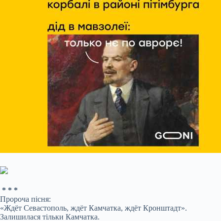
* * *
Пророча пісня:
«Ждёт Севастополь, ждёт Камчатка, ждёт Кронштадт».
Залишилася тільки Камчатка.