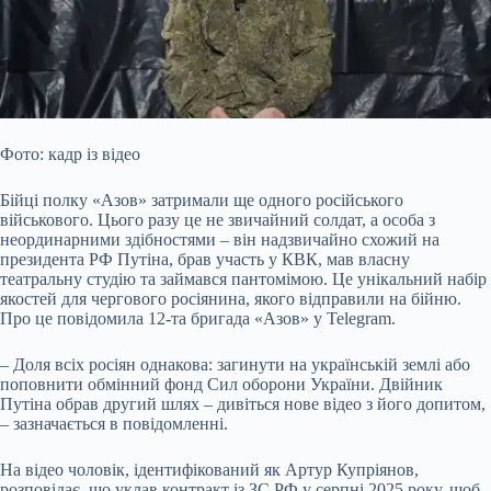
Фото: кадр із відео
Бійці полку «Азов» затримали ще одного російського
військового. Цього разу це не звичайний солдат, а особа з
неординарними здібностями – він надзвичайно схожий на
президента РФ Путіна, брав участь у КВК, мав власну
театральну студію та займався пантомімою. Це унікальний набір
якостей для чергового росіянина, якого відправили на бійню.
Про це повідомила 12-та бригада «Азов» у
Telegram.
– Доля всіх росіян однакова: загинути на українській землі або
поповнити обмінний фонд Сил оборони України. Двійник
Путіна обрав другий шлях – дивіться нове відео з його допитом,
– зазначається в повідомленні.
На відео чоловік, ідентифікований як Артур Купріянов,
розповідає, що уклав контракт із ЗС РФ у серпні 2025 року, щоб