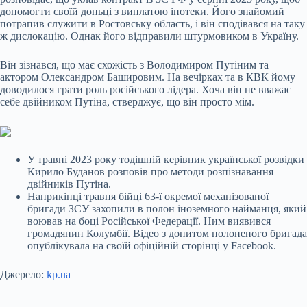
допомогти своїй доньці з виплатою іпотеки. Його знайомий
потрапив служити в Ростовську область, і він сподівався на таку
ж дислокацію. Однак його відправили штурмовиком в Україну.
Він зізнався, що має схожість з Володимиром Путіним та
актором Олександром Башировим. На вечірках та в КВК йому
доводилося грати роль російського лідера. Хоча він не вважає
себе двійником Путіна, стверджує, що він просто мім.
У травні 2023 року тодішній керівник української розвідки
Кирило Буданов розповів про методи розпізнавання
двійників Путіна.
Наприкінці травня бійці 63-ї окремої механізованої
бригади ЗСУ захопили в полон іноземного найманця, який
воював на боці Російської Федерації. Ним виявився
громадянин Колумбії. Відео з допитом полоненого бригада
опублікувала на своїй офіційній сторінці у Facebook.
Джерело:
kp.ua