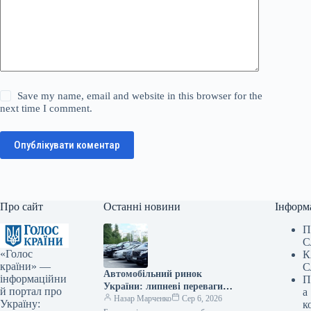
Save my name, email and website in this browser for the
next time I comment.
Опублікувати коментар
Про сайт
Останні новини
Інформ
П
С
«Голос
К
країни» —
С
Автомобільний ринок
інформаційни
П
України: липневі переваги
й портал про
а
українців у виборі двигунів
Назар Марченко
Сер 6, 2026
Україну:
к