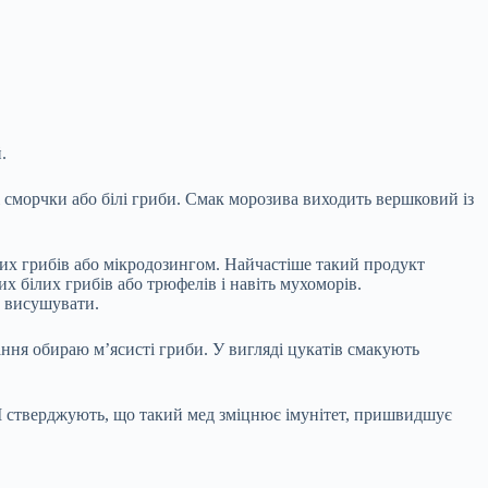
.
і сморчки або білі гриби. Смак морозива виходить вершковий із
ких грибів або мікродозингом. Найчастіше такий продукт
 білих грибів або трюфелів і навіть мухоморів.
о висушувати.
ння обираю м’ясисті гриби. У вигляді цукатів смакують
. І стверджують, що такий мед зміцнює імунітет, пришвидшує