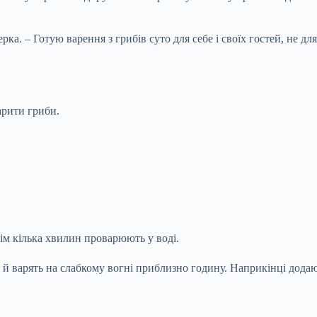
ка. – Готую варення з грибів суто для себе і своїх гостей, не 
арити гриби.
м кілька хвилин проварюють у воді.
 й варять на слабкому вогні приблизно годину. Наприкінці дода