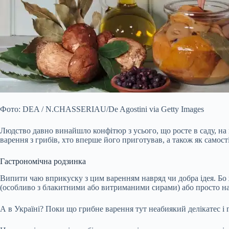
Фото: DEA / N.CHASSERIAU/De Agostini via Getty Images
Людство давно винайшло конфітюр з усього, що росте в саду, на го
варення з грибів, хто вперше його приготував, а також як самост
Гастрономічна родзинка
Випити чаю
вприкуску з цим варенням навряд чи добра ідея. Бо
(особливо з блакитними або витриманими сирами) або просто на 
А в Україні? Поки що грибне варення тут неабиякий делікатес і 