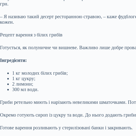
грн.
– Я називаю такий десерт ресторанною стравою, – каже фудблогер
кожен.
Рецепт варення з білих грибів
Готується, як полуничне чи вишневе. Важливо лише добре пров
Інгредієнти:
1 кг молодих білих грибів;
1 кг цукру;
2 лимони;
300 мл води.
Гриби ретельно миють і нарізають невеликими шматочками. Поті
Окремо готують сироп із цукру та води. До нього додають гриби
Готове варення розливають у стерилізовані банки і закривають.