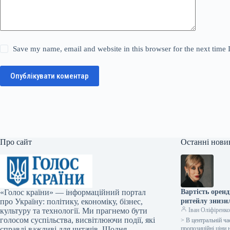
Save my name, email and website in this browser for the next time
Опублікувати коментар
Про сайт
Останні нови
«Голос країни» — інформаційний портал
Вартість оренд
про Україну: політику, економіку, бізнес,
ритейлу знизи
культуру та технології. Ми прагнемо бути
Іван Оліфіренк
голосом суспільства, висвітлюючи події, які
> В центральній ча
справді важливі для читачів. Щодня —
пропозиційні ціни 