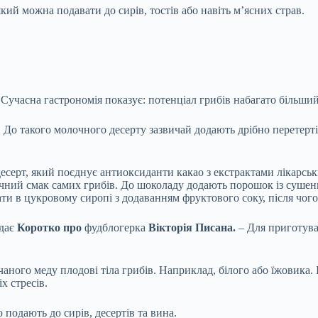
кий можна подавати до сирів, тостів або навіть м’ясних страв.
Сучасна гастрономія показує: потенціал грибів набагато більший
. До такого молочного десерту зазвичай додають дрібно перетерт
есерт, який поєднує антиоксиданти какао з екстрактами лікарсь
чний смак самих грибів. До шоколаду додають порошок із сушених
ти в цукровому сиропі з додаванням фруктового соку, після чог
ідає
Коротко про
фудблогерка
Вікторія Писана.
– Для приготува
чаного меду плодові тіла грибів. Наприклад, білого або їжовика
х стресів.
 подають до сирів, десертів та вина.