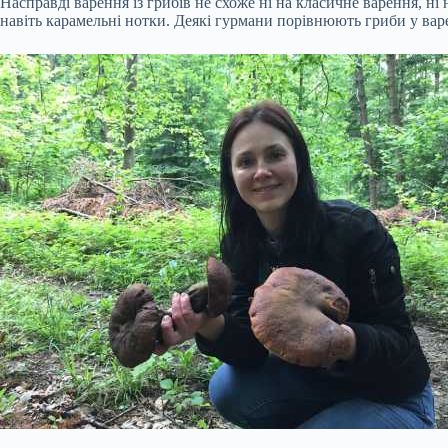
Насправді варення із грибів не схоже ні на класичне варення, ні 
навіть карамельні нотки. Деякі гурмани порівнюють гриби у ва