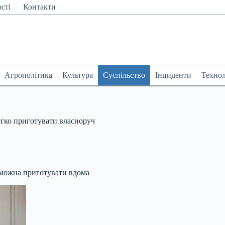
сті
Контакти
Агрополітика
Культура
Суспільство
Інциденти
Технол
легко приготувати власноруч
й можна приготувати вдома