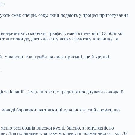
ана
тують смак спецій, соку, який додають у процесі приготування
підберезники, сморчки, трюфелі, навіть печериці. Особливо
А от лисички додають десерту легку фруктову кислинку та
й. У варенні такі гриби на смак приємні, ще й хрумкі.
.
 та Іспанії. Там давно існує традиція поєднувати солодкі й
молоді боровики настільки цінувалися за свій аромат, що
меню ресторанів високої кухні. Звісно, з популярністю
рн. Для порівняння, за таку ж кількість полуничного – від 70