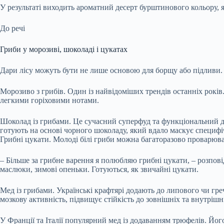
У результаті виходить ароматний десерт бурштинового кольору, я
До речі
Гриби у морозиві, шоколаді і цукатах
Дари лісу можуть бути не лише основою для борщу або підливи. 
Морозиво з грибів. Один із найвідоміших трендів останніх років
легкими горіховими нотами.
Шоколад із грибами. Це сучасний суперфуд та функціональний д
готують на основі чорного шоколаду, який вдало маскує специфі
Грибні цукати. Молоді білі гриби можна багаторазово проварюва
– Більше за грибне варення я полюбляю грибні цукати, – розпов
маслюки, зимові опеньки. Готуються, як звичайні цукати.
Мед із грибами. Українські крафтярі додають до липового чи гре
мозкову активність, підвищує стійкість до зовнішніх та внутрішні
У Франції та Італії популярний мед із додаванням трюфелів. Його