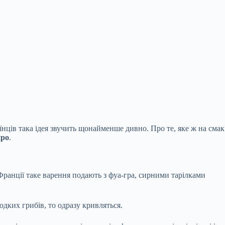
аїнців така ідея звучить щонайменше дивно. Про те, яке ж на смак
про
.
Франції таке варення подають з фуа-гра, сирними тарілками
одких грибів, то одразу кривляться.