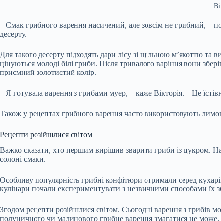
Ві
– Смак грибного варення насичений, але зовсім не грибний, – 
десерту.
Для такого десерту підходять дари лісу зі щільною м’якоттю та 
цінуються молоді білі гриби. Після тривалого варіння вони збер
приємний золотистий колір.
– Я готувала варення з грибами муер, – каже Вікторія. – Це їстів
Також у рецептах грибного варення часто використовують лимон,
Рецепти розійшлися світом
Важко сказати, хто першим вирішив зварити гриби із цукром. Найч
солоні смаки.
Особливу популярність грибні конфітюри отримали серед кухарів
кулінари почали експериментувати з незвичними способами їх з
Згодом рецепти розійшлися світом. Сьогодні варення з грибів м
полуничного чи малинового грибне варення змагатися не може. А 