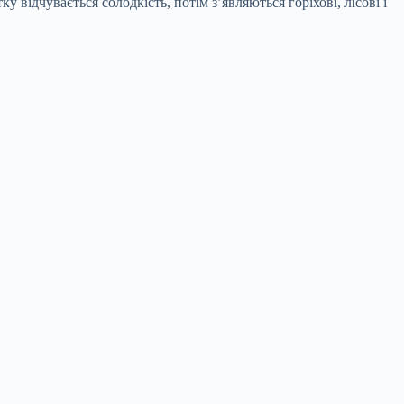
 відчувається солодкість, потім з’являються горіхові, лісові і