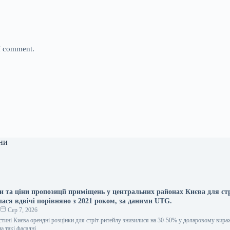
 I comment.
ни
и та ціни пропозиції приміщень у центральних районах Києва для ст
лася вдвічі порівняно з 2021 роком, за даними UTG.
о
Сер 7, 2026
стині Києва орендні розцінки для стріт-ритейлу знизилися на 30-50% у доларовому вира
на такі фасадні…