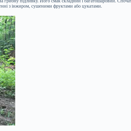
на грибну підливку. Його смак складний і багатошаровий. Спочатку
ренні з інжиром, сушеними фруктами або цукатами.