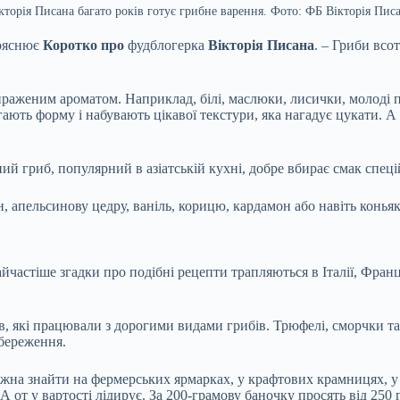
кторія Писана багато років готує грибне варення. Фото: ФБ Вікторія Пис
пояснює
Коротко про
фудблогерка
Вікторія Писана
. – Гриби всо
вираженим ароматом. Наприклад, білі, маслюки, лисички, молоді 
ігають форму і набувають цікавої текстури, яка нагадує цукати. 
ний гриб, популярний в азіатській кухні, добре вбирає смак спеці
 апельсинову цедру, ваніль, корицю, кардамон або навіть коньяк
астіше згадки про подібні рецепти трапляються в Італії, Франції
, які працювали з дорогими видами грибів. Трюфелі, сморчки та 
береження.
ожна знайти на фермерських ярмарках, у крафтових крамницях, у 
от у вартості лідирує. За 200-грамову баночку просять від 250 г