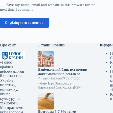
Save my name, email and website in this browser for the
next time I comment.
Опублікувати коментар
Про сайт
Останні новини
Інформ
П
С
«Голос
К
країни» —
С
Національний банк встановив
інформаційни
П
максимальний відсоток за
й портал про
а
тримісячними депозитними
Іван Оліфіренко
Сер 7, 2026
Україну:
к
сертифікатами на рівні
> Фото: https://bank.gov.ua
політику,
н
облікової ставки плюс 3,5
Національний банк України (НБУ)
економіку,
ті
встановив граничну ставку за
процентних пункти.
бізнес,
К
тримісячними обмеженими
культуру та
и
депозитними сертифікатами, що
технології.
дорівнює обліковій ставці плюс…
Ми прагнемо
Програма 5-7-9% тепер
бути голосом