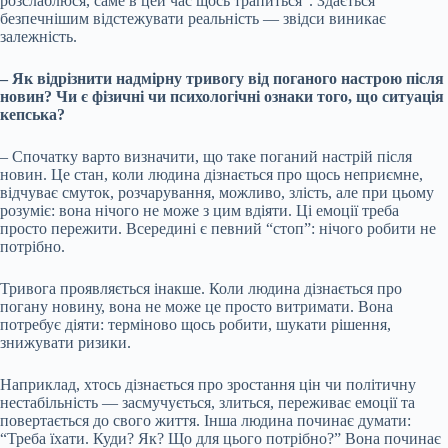
розслаблюся, саме в цей час щось трапиться”. Здається
безпечнішим відстежувати реальність — звідси виникає
залежність.
– Як відрізнити надмірну тривогу від поганого настрою після
новин? Чи є фізичні чи психологічні ознаки того, що ситуація
кепська?
– Спочатку варто визначити, що таке поганий настрій після
новин. Це стан, коли людина дізнається про щось неприємне,
відчуває смуток, розчарування, можливо, злість, але при цьому
розуміє: вона нічого не може з цим вдіяти. Ці емоції треба
просто пережити. Всередині є певний “стоп”: нічого робити не
потрібно.
Тривога проявляється інакше. Коли людина дізнається про
погану новину, вона не може це просто витримати. Вона
потребує діяти: терміново щось робити, шукати рішення,
знижувати ризики.
Наприклад, хтось дізнається про зростання цін чи політичну
нестабільність — засмучується, злиться, переживає емоції та
повертається до свого життя. Інша людина починає думати:
“Треба їхати. Куди? Як? Що для цього потрібно?” Вона починає