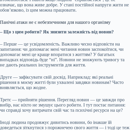
означає, що вона живе добре. У стані постійної напруги жити не
обов’язково, із цим можна працювати.
Панічні атаки не є небезпечними для нашого організму
– Що з цим робити? Як знизити залежність від новин?
– Перше — це усвідомленість. Важливо чесно відповісти на
запитання: чи допомагає мені читання новин заспокоїтися, чи
допомагає мені це краще впоратися з життям? У багатьох
випадках відповідь буде “ні”. Новини не знижують тривогу та
не дають реальних інструментів для життя.
Друге — зафіксувати свій досвід. Наприклад: які реальні
рішення в моєму житті були ухвалені завдяки новинам? Часто
виявляється, що жодне.
Третє — прийняти рішення. Перегляд новин — це завжди про
вибір, нас ніхто не змушує цього робити. І тут постає питання:
чи справді хочу витрачати свій час та психічні ресурси на це?
Іноді людина продовжує дивитись новини, бо інакше їй
доведеться зіткнутися з порожнечею свого життя — і тоді це теж