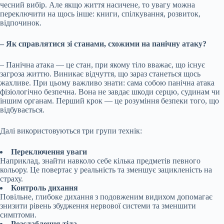
чесний вибір. Але якщо життя насичене, то увагу можна
переключити на щось інше: книги, спілкування, розвиток,
відпочинок.
– Як справлятися зі станами, схожими на панічну атаку?
– Панічна атака — це стан, при якому тіло вважає, що існує
загроза життю. Виникає відчуття, що зараз станеться щось
жахливе. При цьому важливо знати: сама собою панічна атака
фізіологічно безпечна. Вона не завдає шкоди серцю, судинам чи
іншим органам. Перший крок — це розуміння безпеки того, що
відбувається.
Далі використовуються три групи технік:
Переключення уваги
Наприклад, знайти навколо себе кілька предметів певного
кольору. Це повертає у реальність та зменшує зацикленість на
страху.
Контроль дихання
Повільне, глибоке дихання з подовженим видихом допомагає
знизити рівень збудження нервової системи та зменшити
симптоми.
Розслаблення тіла