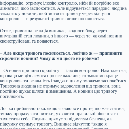
інформацію, отримує ілюзію контролю, ніби їй потрібно все
дізнатися, щоб заспокоїтися. Але відбувається парадокс: людина
заходить у новини, щоб знизити тривогу через відчуття
контролю — в результаті тривога лише посилюється.
Отже, тривожна реакція виникає, з одного боку, через
внутрішній стан людини, з іншого — через те, як самі новини
сконструйовані та подаються.
– Але якщо тривога посилюється, логічно ж — припинити
скролити новини? Чому ж ми цього не робимо?
– Основна причина скролінгу — ілюзія контролю. Нам здається,
що якщо ми дізнаємося про все важливе, то зможемо краще
контролювати реальність і завдяки цьому зможемо заспокоїтися.
Тривожна людина не отримує задоволення від тривоги, вона
постійно шукає шляхи її зменшення. А новини цю тривогу
посилюють.
Логіка приблизно така: якщо я знаю все про те, що має статися,
зможу прорахувати ризики, ухвалити правильні рішення та
захистити себе. Людина прямує за відчуттям безпеки, а в
підсумку отримує тривогу. Виникає відчуття: “якщо я