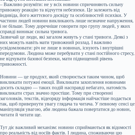
– Важливо розуміти: не у всіх новини спричиняють сильну
тривожну реакцію та відчуття небезпеки. Це залежить від
індивіда, його життєвого досвіду та особливостей психіки. У
частини людей новини викликають лише незначне напруження,
і не більше. Тому доречніше говорити про групу людей, у яких
справді виникає сильна тривога.
Зазвичай це люди, які загалом живуть у стані тривоги. Деякі з
них можуть навіть мати тривожний розлад. І важливо
усвідомлювати: річ не лише в новинах, існують і внутрішні
передумови. Людина може перебувати у стані постійного стресу,
не відчувати базової безпеки, мати підвищений рівень
тривожності.
Новини — це продукт, який створюється таким чином, щоб
викликати потужні емоції. Викликати захоплення новинами
досить складно — таких подій насправді небагато, натомість
викликати страх значно простіше. Тому при створенні
заголовків, текстів, відеоряду інформація найчастіше подається
так, щоб привернути увагу глядача та читача. У певному сенсі це
маніпуляція увагою, аби людина бажала повертатися до новин,
читати й читати ще.
Тут діє важливий механізм: новини сприймаються як відомості
про реальність від носіїв фактів. І людина, споживаючи цю