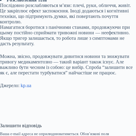
Послідовно розслабляються м’язи: плечі, руки, обличчя, живіт.
Це закріплює ефект заспокоєння. Іноді додаються і когнітивні
техніки, що підтримують думки, які повертають почуття
контролю.
Намагатися боротися з панічними станами, продовжуючи при
цьому постійно сприймати тривожні новини — неефективно.
Якщо тригер залишається, то робота лише з симптомами не
дасть результату.
Можна, звісно, продовжувати дивитися новини та знижувати
тривогу медикаментозно — такий варіант також існує. Але
важливо бути чесним із собою: це вибір. Спроба “залишити все
як є, але перестати турбуватися” найчастіше не працює.
Джерело:
kp.ua
Залишити відповідь
Ваша e-mail адреса не оприлюднюватиметься.
Обов’язкові поля