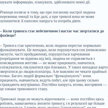
шукати інформацію, планувати, здійснювати певні дії.
Різниця полягає в тому, що при поганому настрої людина
переживає емоції та йде далі, а при тривозі вона не може
зупинитися: її охоплює напруга та потреба діяти.
– Коли тривога стає небезпечною і настає час звертатися до
фахівця?
– Тривога стає критичною, коли людина перестає нормально
функціонувати. Це випадки, коли порушується сон (неможливо
заснути, часті пробудження), порушується харчування
(переїдання чи відмова від їжі), людина не справляється з
повсякденним життям — не може працювати, навчатися,
спілкуватися, піклуватися про близьких. У таких випадках варто
звертатися до лікаря-психіатра. Але важливо не чекати крайньої
точки. Багато людей формально “функціонують”: вони
працюють, навчаються, ведуть побут, але при цьому сильно
страждають внутрішньо. Постійна напруга, втома, вигоряння —
це ознаки тривожного стану.
Тривожні люди не можуть відпочивати — вони постійно щось
роблять, намагаючись знизити тривогу, і в результаті ще більше
втомлюються. І навіть якщо людина “справляється”, це не