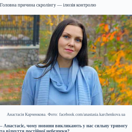
Головна причина скролінгу — ілюзія контролю
Анастасія Карченкова. Фото: facebook.com/anastasia.karchenkova.ua
– Анастасіє, чому новини викликають у нас сильну тривогу
та відчуття постійної небезпеки?