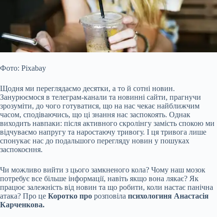
Фото: Pixabay
Щодня ми переглядаємо десятки, а то й сотні новин.
Занурюємося в телеграм-канали та новинні сайти, прагнучи
зрозуміти, до чого готуватися, що на нас чекає найближчим
часом, сподіваючись, що ці знання нас заспокоять. Однак
виходить навпаки: після активного скролінгу замість спокою ми
відчуваємо напругу та наростаючу тривогу. І ця тривога лише
спонукає нас до подальшого перегляду новин у пошуках
заспокоєння.
Чи
можливо вийти з цього замкненого кола? Чому наш мозок
потребує все більше інформації, навіть якщо вона лякає? Як
працює залежність від новин та що робити, коли настає панічна
атака? Про це
Коротко про
розповіла
психологиня Анастасія
Карченкова.