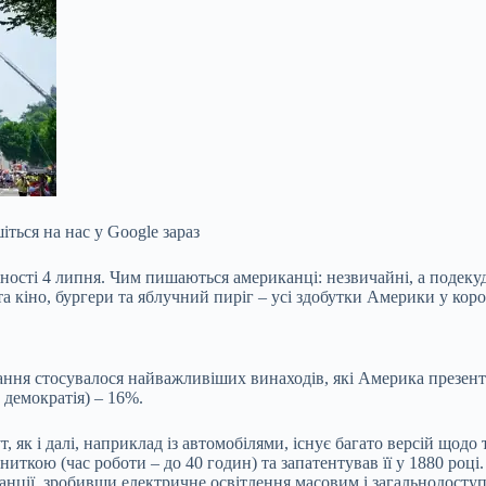
шіться на нас у Google зараз
ості 4 липня. Чим пишаються американці: незвичайні, а подекуд
а кіно, бургери та яблучний пиріг – усі здобутки Америки у коро
ння стосувалося найважливіших винаходів, які Америка презентув
 демократія) – 16%.
т, як і далі, наприклад із автомобілями, існує багато версій що
ниткою (час роботи – до 40 годин) та запатентував її у 1880 році
танції, зробивши електричне освітлення масовим і загальнодосту