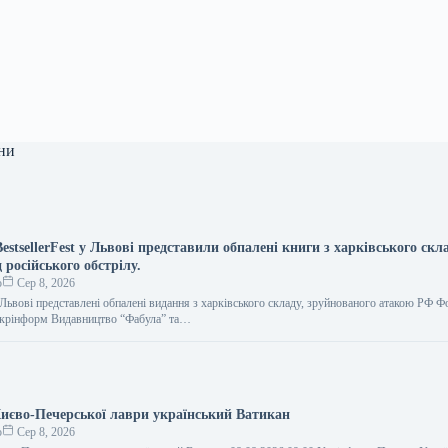
ни
estsellerFest у Львові представили обпалені книги з харківського скл
 російського обстрілу.
о
Сер 8, 2026
у Львові представлені обпалені видання з харківського складу, зруйнованого атакою РФ Ф
 Укрінформ Видавництво “Фабула” та…
Києво-Печерської лаври український Ватикан
о
Сер 8, 2026