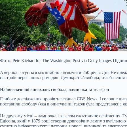
Фото: Pete Kiehart for The Washington Post via Getty Images Підпи
Америка готується масштабно відзначити 250-річчя Дня Незалежн
настроїв пересічних громадян. Демократія/свобода, телебачення т
Найвизначніші винаходи: свобода, лампочка та телефон
Глибоке дослідження провів телеканал CBS News. І головне пита
поставили свободу (яка в опитуванні також була представлена як
На другому місці – лампочка і загалом електричне освітлення. Ту
Едісона, який у 1879 році створив довговічну лампу з вугільною 
супутню інфраструктуру: патрони, цоколі, вимикачі та електрос