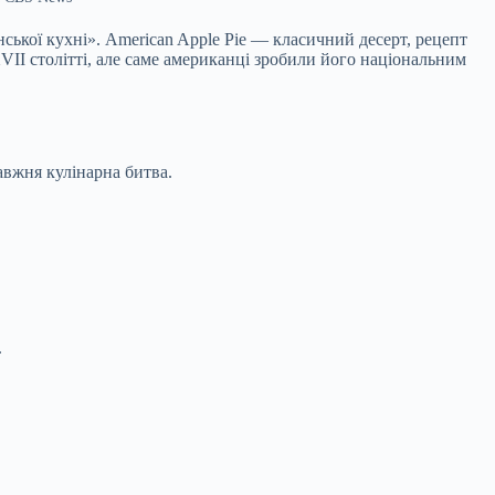
ської кухні». American Apple Pie — класичний десерт, рецепт
VII столітті, але саме американці зробили його національним
авжня кулінарна битва.
.