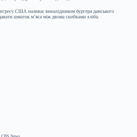
а Конгресу США називає винахідником бургера данського
давати шматок м’яса між двома скибками хліба.
ка CBS News