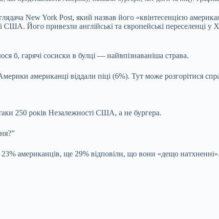
лядача New York Post, який назвав його «квінтесенцією американ
і США. Його привезли англійські та європейські переселенці у X
лося б, гарячі сосиски в булці — найвпізнаваніша страва.
 Америки американці віддали піці (6%). Тут може розгорітися спр
аки 250 років Незалежності США, а не бургера.
ня?”
м 23% американців, ще 29% відповіли, що вони «дещо натхненні»