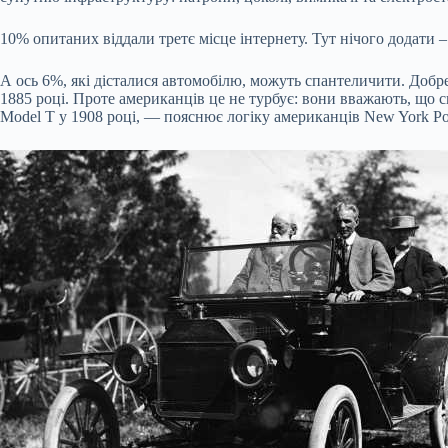
10% опитаних віддали третє місце інтернету. Тут нічого додати –
А ось 6%, які дісталися автомобілю, можуть спантеличити. Доб
1885 році. Проте американців це не турбує: вони вважають, що 
Model T у 1908 році, — пояснює логіку американців New York Po