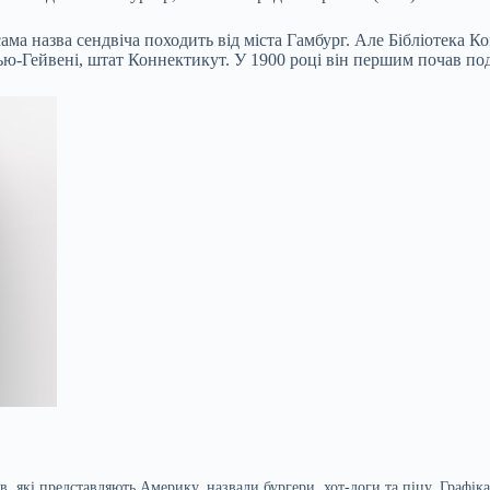
 сама назва сендвіча походить від міста Гамбург. Але Бібліотек
Нью-Гейвені, штат Коннектикут. У 1900 році він першим почав по
в, які представляють Америку, назвали бургери, хот-доги та піцу. Графі