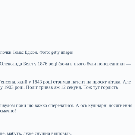
почки Томас Едісон. Фото: getty images
 Олександр Белл у 1876 році (хоча в нього були попередники —
Генсона, який у 1843 році отримав патент на проєкт літака. Але
 1903 році. Політ тривав аж 12 секунд. Тож тут гордість
лівудом поки що важко сперечатися. А ось кулінарні досягнення
 смачно!
е, мабуть, дуже слушна відповідь.