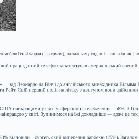
мобіля Генрі Форда (за кермом), на задньому сидінні – винахідник лам
перший працездатний телефон запатентував американський вчений
в» — від Леонардо да Вінчі до англійського винахідника Вільяма 
и Райт. Свій перший політ на літаку з двигуном вони здійснили у
США найкращими у світі у сфері кіно і телебачення – 58%. З Гол
йкращою у світі. Зупинимося на їжі докладніше — адже це так
3% відповіли – бургер, який випередив барбекю (25%). Загалом ц