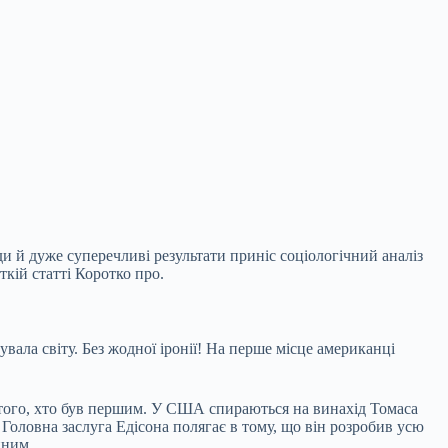
и й дуже суперечливі результати приніс соціологічний аналіз
ткій статті
Коротко про.
ала світу. Без жодної іронії! На перше місце американці
до того, хто був першим. У США спираються на винахід Томаса
. Головна заслуга Едісона полягає в тому, що він розробив усю
пним.