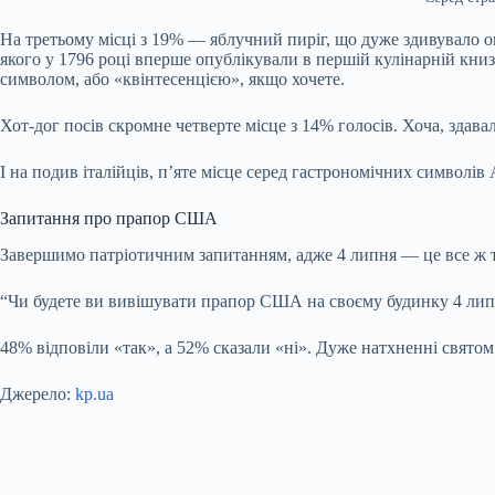
На третьому місці з 19% — яблучний пиріг, що дуже здивувало ог
якого у 1796 році вперше опублікували в першій кулінарній книз
символом, або «квінтесенцією», якщо хочете.
Хот-дог посів скромне четверте місце з 14% голосів. Хоча, здава
І на подив італійців, п’яте місце серед гастрономічних символів
Запитання про прапор США
Завершимо патріотичним запитанням, адже 4 липня — це все ж т
“Чи будете ви вивішувати прапор США на своєму будинку 4 лип
48% відповіли «так», а 52% сказали «ні». Дуже натхненні свято
Джерело:
kp.ua