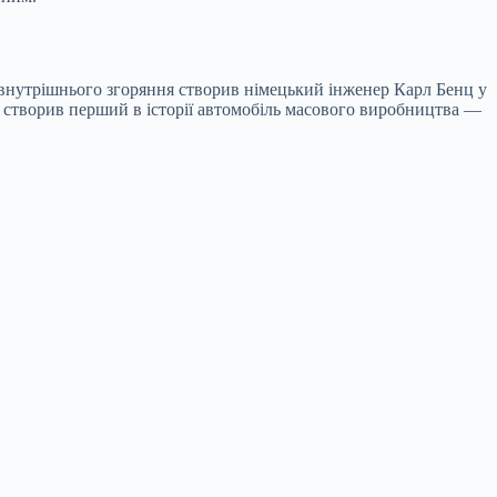
 внутрішнього згоряння створив німецький інженер Карл Бенц у
ну створив перший в історії автомобіль масового виробництва —