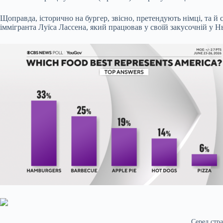
Щоправда, історично на бургер, звісно, претендують німці, та й
іммігранта Луїса Лассена, який працював у своїй закусочній у 
Серед стра