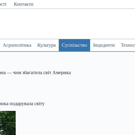
сті
Контакти
Агрополітика
Культура
Суспільство
Інциденти
Технол
она — чим збагатила світ Америка
рика подарувала світу