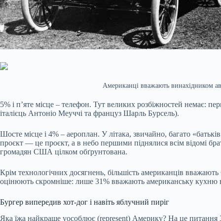
Американці вважають винахідником авто
5% і п’яте місце – телефон. Тут великих розбіжностей немає: 
італієць Антоніо Меуччі та француз Шарль Бурсель).
Шосте місце і 4% – аероплан. У літака, звичайно, багато «батькі
проєкт — це проєкт, а в небо першими піднялися всім відомі брат
громадян США цілком обґрунтована.
Крім технологічних досягнень, більшість американців вважають 
оцінюють скромніше: лише 31% вважають американську кухню на
Бургер випередив хот-дог і навіть яблучний пиріг
Яка їжа найкраще уособлює (represent) Америку? На це питання 3