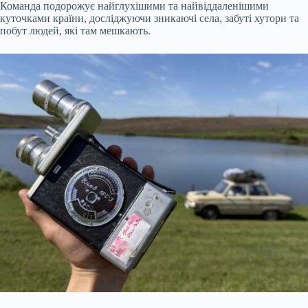
Команда подорожує найглухішими та найвіддаленішими
куточками країни, досліджуючи зникаючі села, забуті хутори та
побут людей, які там мешкають.