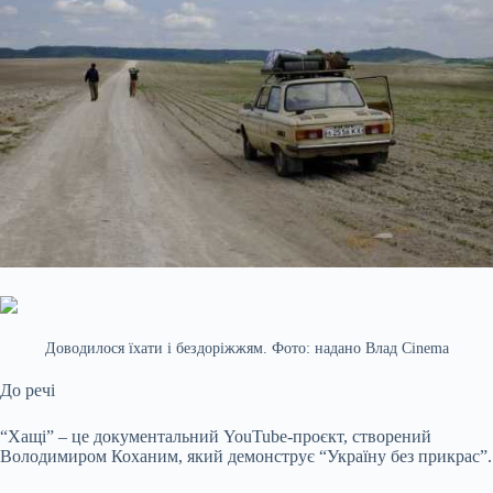
Доводилося їхати і бездоріжжям. Фото: надано Влад Cinema
До речі
“Хащі” – це документальний YouTube-проєкт, створений
Володимиром Коханим, який демонструє “Україну без прикрас”.