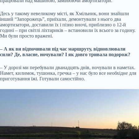
працювали над машиною, замінюючи амортизатори.
Десь у такому невеликому місті, як Хмільник, вони знайшли
інший “Запорожець”, приїхали, демонтували з нього два
амортизатори, доставили їх і пізно вночі, приблизно о 12-й
годині – при світлі ліхтариків – встановили їх всього за годину.
Ми були просто вражені.
– А як ви відпочивали під час маршруту, відновлювали
сили? Де, власне, ночували? І як довго тривала подорож?
– У дорозі ми перебували дванадцять днів, ночували в наметах.
Намет, килимок, тушонка, гречка – у нас було все необхідне для
приготування їжі. Готували самостійно.