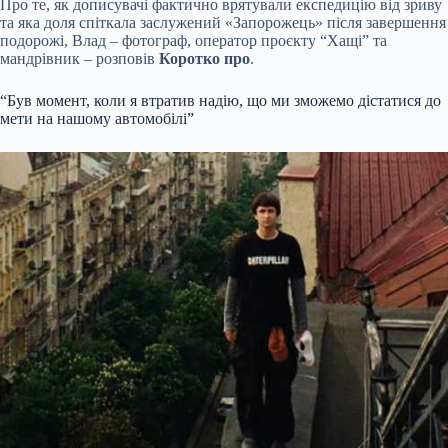
Про те, як дописувачі фактично врятували експедицію від зриву
та яка доля спіткала заслужений «Запорожець» після завершення
подорожі, Влад – фотограф, оператор проєкту “Хащі” та
мандрівник – розповів
Коротко про
.
“Був момент, коли я втратив надію, що ми зможемо дістатися до
мети на нашому автомобілі”