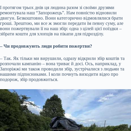
І протягом трьох днів ця людина разом зі своїми друзями
ремонтувала наш “Запорожець”. Нам повністю відновили
двигун. Безкоштовно. Вони категорично відмовлялися брати
гроші. Зрештою, ми все ж змогли передати їм певну суму, але
вони пожертвували її на наш збір: одна з цілей цієї поїздки –
зібрати кошти для хлопців на пікапи для підрозділу.
– Чи продовжують люди робити пожертви?
– Так. Як тільки ми вирушили, одразу відкрили збір коштів та
розпочали кампанію – вона триває й досі. Ось, наприклад, у
Запоріжжі ми також проводили збір, зустрічалися з людьми та
нашими підписниками. І коли почнуть виходити відео про
подорож, збір продовжиться.