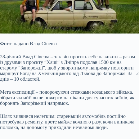
Фото: надано Влад Cinema
28-річний Влад Cinema – так він просить себе називати – разом
із друзями з проєкту “Хащі” з Дніпра подолав 1500 км на
старому “Запорожці”, щоб у зворотньому напрямку повторити
маршрут Богдана Хмельницького від Львова до Запоріжжя. За 12
днів – 10 областей.
Мета експедиції – подорожуючи стежками козацького війська,
зібрати якнайбільше пожертв на пікапи для сучасних воїнів, які
боронять Запорізький напрямок.
Шлях виявився нелегким: старенький автомобіль постійно
потребував ремонту, проте майже кожного разу, коли виникала
поломка, на допомогу приходили незнайомі люди.