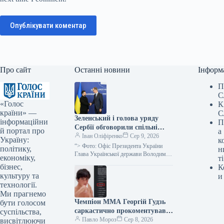
Опублікувати коментар
Про сайт
Останні новини
Інформ
П
С
«Голос
К
країни» —
С
Зеленський і голова уряду
інформаційни
П
Сербії обговорили спільні
й портал про
а
економічні та логістичні
Іван Оліфіренко
Сер 9, 2026
Україну:
к
ініціативи
“> Фото: Офіс Президента України
політику,
н
Глава Української держави Володимир
економіку,
ті
Зеленський провів перемовини з
бізнес,
К
очільником уряду Сербії Джуро
культуру та
и
Мацутом, у ході…
технології.
Ми прагнемо
Чемпіон ММА Георгій Гудзь
бути голосом
саркастично прокоментував
суспільства,
своє відсторонення від
Павло Мороз
Сер 8, 2026
висвітлюючи