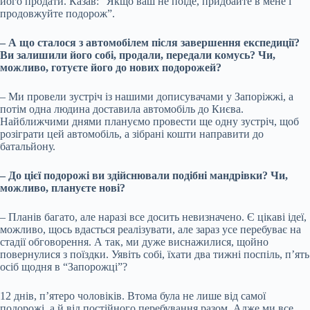
його продати. Казав: “Якщо ваш не поїде, придбайте в мене і
продовжуйте подорож”.
– А що сталося з автомобілем після завершення експедиції?
Ви залишили його собі, продали, передали комусь? Чи,
можливо, готуєте його до нових подорожей?
– Ми провели зустріч із нашими дописувачами у Запоріжжі, а
потім одна людина доставила автомобіль до Києва.
Найближчими днями плануємо провести ще одну зустріч, щоб
розіграти цей автомобіль, а зібрані кошти направити до
батальйону.
– До цієї подорожі ви здійснювали подібні мандрівки? Чи,
можливо, плануєте нові?
– Планів багато, але наразі все досить невизначено. Є цікаві ідеї,
можливо, щось вдасться реалізувати, але зараз усе перебуває на
стадії обговорення. А так, ми дуже виснажилися, щойно
повернулися з поїздки. Уявіть собі, їхати два тижні поспіль, п’ять
осіб щодня в “Запорожці”?
12 днів, п’ятеро чоловіків. Втома була не лише від самої
подорожі, а й від постійного перебування разом. Адже ми все