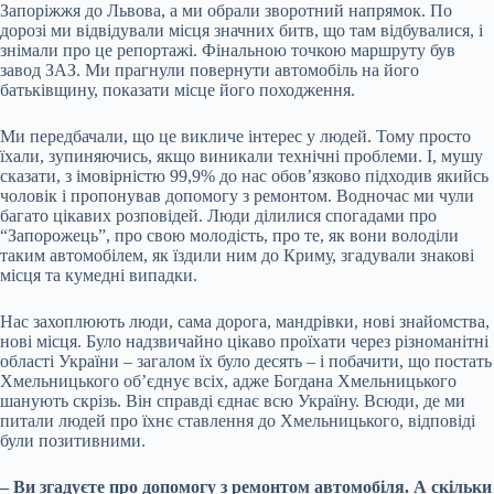
Запоріжжя до Львова, а ми обрали зворотний напрямок. По
дорозі ми відвідували місця значних битв, що там відбувалися, і
знімали про це репортажі. Фінальною точкою маршруту був
завод ЗАЗ. Ми прагнули повернути автомобіль на його
батьківщину, показати місце його походження.
Ми передбачали, що це викличе інтерес у людей. Тому просто
їхали, зупиняючись, якщо виникали технічні проблеми. І, мушу
сказати, з імовірністю 99,9% до нас обов’язково підходив якийсь
чоловік і пропонував допомогу з ремонтом. Водночас ми чули
багато цікавих розповідей. Люди ділилися спогадами про
“Запорожець”, про свою молодість, про те, як вони володіли
таким автомобілем, як їздили ним до Криму, згадували знакові
місця та кумедні випадки.
Нас захоплюють люди, сама дорога, мандрівки, нові знайомства,
нові місця. Було надзвичайно цікаво проїхати через різноманітні
області України – загалом їх було десять – і побачити, що постать
Хмельницького об’єднує всіх, адже Богдана Хмельницького
шанують скрізь. Він справді єднає всю Україну. Всюди, де ми
питали людей про їхнє ставлення до Хмельницького, відповіді
були позитивними.
– Ви згадуєте про допомогу з ремонтом автомобіля. А скільки