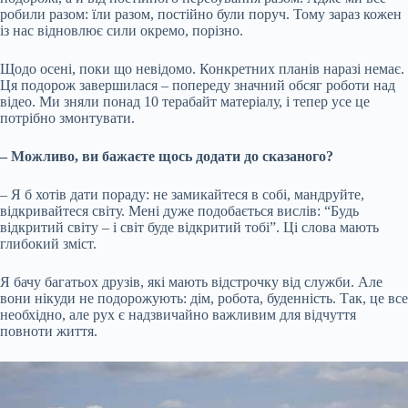
робили разом: їли разом, постійно були поруч. Тому зараз кожен
із нас відновлює сили окремо, порізно.
Щодо осені, поки що невідомо. Конкретних планів наразі немає.
Ця подорож завершилася – попереду значний обсяг роботи над
відео. Ми зняли понад 10 терабайт матеріалу, і тепер усе це
потрібно змонтувати.
– Можливо, ви бажаєте щось додати до сказаного?
– Я б хотів дати пораду: не замикайтеся в собі, мандруйте,
відкривайтеся світу. Мені дуже подобається вислів: “Будь
відкритий світу – і світ буде відкритий тобі”. Ці слова мають
глибокий зміст.
Я бачу багатьох друзів, які мають відстрочку від служби. Але
вони нікуди не подорожують: дім, робота, буденність. Так, це все
необхідно, але рух є надзвичайно важливим для відчуття
повноти життя.