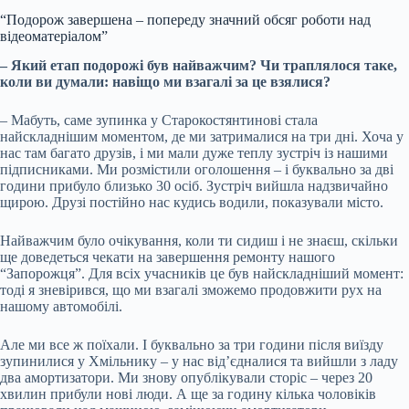
“Подорож завершена – попереду значний обсяг роботи над
відеоматеріалом”
– Який етап подорожі був найважчим? Чи траплялося таке,
коли ви думали: навіщо ми взагалі за це взялися?
– Мабуть, саме зупинка у Старокостянтинові стала
найскладнішим моментом, де ми затрималися на три дні. Хоча у
нас там багато друзів, і ми мали дуже теплу зустріч із нашими
підписниками. Ми розмістили оголошення – і буквально за дві
години прибуло близько 30 осіб. Зустріч вийшла надзвичайно
щирою. Друзі постійно нас кудись водили, показували місто.
Найважчим було очікування, коли ти сидиш і не знаєш, скільки
ще доведеться чекати на завершення ремонту нашого
“Запорожця”. Для всіх учасників це був найскладніший момент:
тоді я зневірився, що ми взагалі зможемо продовжити рух на
нашому автомобілі.
Але ми все ж поїхали. І буквально за три години після виїзду
зупинилися у Хмільнику – у нас від’єдналися та вийшли з ладу
два амортизатори. Ми знову опублікували сторіс – через 20
хвилин прибули нові люди. А ще за годину кілька чоловіків