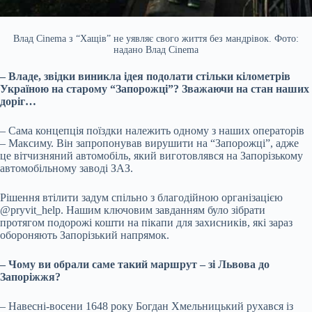
Влад Cinema з “Хащів” не уявляє свого життя без мандрівок. Фото:
надано Влад Cinema
– Владе, звідки виникла ідея подолати стільки кілометрів
Україною на старому “Запорожці”? Зважаючи на стан наших
доріг…
– Сама концепція поїздки належить одному з наших операторів
– Максиму. Він запропонував вирушити на “Запорожці”, адже
це вітчизняний автомобіль, який виготовлявся на Запорізькому
автомобільному заводі ЗАЗ.
Рішення втілити задум спільно з благодійною організацією
@pryvit_help. Нашим ключовим завданням було зібрати
протягом подорожі кошти на пікапи для захисників, які зараз
обороняють Запорізький напрямок.
– Чому ви обрали саме такий маршрут – зі Львова до
Запоріжжя?
– Навесні-восени 1648 року Богдан Хмельницький рухався із