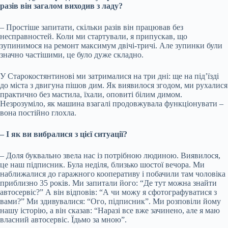
разів він загалом виходив з ладу?
– Простіше запитати, скільки разів він працював без
несправностей. Коли ми стартували, я припускав, що
зупинимося на ремонт максимум двічі-тричі. Але зупинки були
значно частішими, це було дуже складно.
У Старокостянтинові ми затрималися на три дні: ще на під’їзді
до міста з двигуна пішов дим. Як виявилося згодом, ми рухалися
практично без мастила, їхали, оповиті білим димом.
Незрозуміло, як машина взагалі продовжувала функціонувати –
вона постійно глохла.
– І як ви вибралися з цієї ситуації?
– Доля буквально звела нас із потрібною людиною. Виявилося,
це наш підписник. Була неділя, близько шостої вечора. Ми
наближалися до гаражного кооперативу і побачили там чоловіка
приблизно 35 років. Ми запитали його: “Де тут можна знайти
автосервіс?” А він відповів: “А чи можу я сфотографуватися з
вами?” Ми здивувалися: “Ого, підписник”. Ми розповіли йому
нашу історію, а він сказав: “Наразі все вже зачинено, але я маю
власний автосервіс. Їдьмо за мною”.