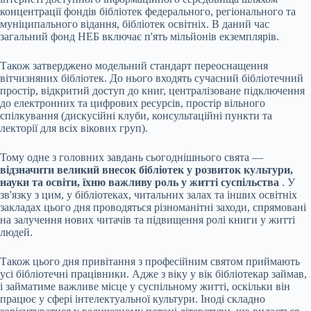
концентрації фондів бібліотек федерального, регіонального та
муніципального відання, бібліотек освітніх. В даний час
загальний фонд НЕБ включає п'ять мільйонів екземплярів.
Також затверджено модельний стандарт переоснащення
вітчизняних бібліотек. До нього входять сучасний бібліотечний
простір, відкритий доступ до книг, централізоване підключення
до електронних та цифрових ресурсів, простір вільного
спілкування (дискусійні клуби, консультаційні пункти та
лекторії для всіх вікових груп).
Тому одне з головних завдань сьогоднішнього свята —
відзначити великий внесок бібліотек у розвиток культури,
науки та освіти, їхню важливу роль у житті суспільства
. У
зв'язку з цим, у бібліотеках, читальних залах та інших освітніх
закладах цього дня проводяться різноманітні заходи, спрямовані
на залучення нових читачів та підвищення ролі книги у житті
людей.
Також цього дня привітання з професійним святом приймають
усі бібліотечні працівники. Адже з віку у вік бібліотекар займав,
і займатиме важливе місце у суспільному житті, оскільки він
працює у сфері інтелектуальної культури. Іноді складно