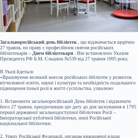
Загальноросійський день бібліотек
, що відзначається щорічно
27 травня, по праву є професійним святом російських
бібліотекарів –
Днем бібліотекаря
. Він встановлено Указом
Президента РФ Б.М. Єльцина №539 від 27 травня 1995 року.
В Указі йдеться:
«Враховуючи великий внесок російських бібліотек у розвиток
вітчизняної освіти, науки і культури та необхідність подальшого
підвищення їхньої ролі в житті суспільства, ухвалюю:
1. Встановити загальноросійський День бібліотек і відзначати
його 27 травня,
приурочивши цю дату до дня заснування в 1795
першої державної загальнодоступної бібліотеки Росії –
Імператорської публічної бібліотеки, нині Російської
національної бібліотеки.
2. Уряду Російської Федерації, органам виконавчої влади