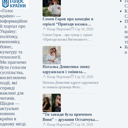
П
С
«Голос
К
країни» —
С
Семен Горов про комедію в
інформаційни
П
серіалі “Пригоди козака
й портал про
а
Виговського”, інтелектуальну
Назар Марченко
Сер 10, 2026
Україну:
к
ВІА Гру та подальшу кар’єру
Семен Горов – про гумор у серіалі
політику,
н
Jerry Heil
«Пригоди козака Виговського»,
економіку,
ті
розумну «ВІА Гру» і майбутнє Jerry
бізнес,
К
Heil Фото: 2+2 Підпишіться…
культуру та
и
технології.
Ми прагнемо
Наталка Денисенко знову
бути голосом
одружилася і змінила
суспільства,
прізвище
Назар Марченко
Сер 10, 2026
висвітлюючи
події, які
Наталка Денисенко вдруге одружилася
та змінила прізвище Фото:
справді
instagram.com/natalka_denisenko
важливі для
Підпишіться на нас в Google додати
читачів.
зараз Акторка Наталка Денисенко
Щодня —
побралася…
актуальні
новини
“Ти завжди була причепом
країни в
Вови” – дружини Остапчука
одному місці.
та Анатоліча влаштували
Назар Марченко
Сер 10, 2026