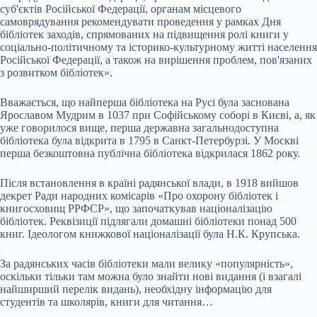
суб'єктів Російської Федерації, органам місцевого
самоврядування рекомендувати проведення у рамках Дня
бібліотек заходів, спрямованих на підвищення ролі книги у
соціально-політичному та історико-культурному житті населення
Російської Федерації, а також на вирішення проблем, пов'язаних
з розвитком бібліотек».
Вважається, що найперша бібліотека на Русі була заснована
Ярославом Мудрим в 1037 при Софійському соборі в Києві, а, як
уже говорилося вище, перша державна загальнодоступна
бібліотека була відкрита в 1795 в Санкт-Петербурзі. У Москві
перша безкоштовна публічна бібліотека відкрилася 1862 року.
Після встановлення в країні радянської влади, в 1918 вийшов
декрет Ради народних комісарів «Про охорону бібліотек і
книгосховищ РРФСР», що започаткував націоналізацію
бібліотек. Реквізиції підлягали домашні бібліотеки понад 500
книг. Ідеологом книжкової націоналізації була Н.К. Крупська.
За радянських часів бібліотеки мали велику «популярність»,
оскільки тільки там можна було знайти нові видання (і взагалі
найширший перелік видань), необхідну інформацію для
студентів та школярів, книги для читання…