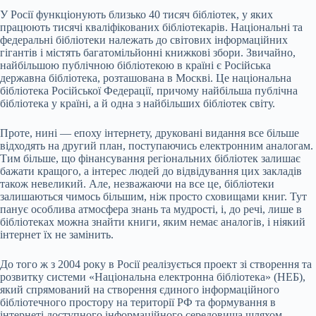
У Росії функціонують близько 40 тисяч бібліотек, у яких
працюють тисячі кваліфікованих бібліотекарів. Національні та
федеральні бібліотеки належать до світових інформаційних
гігантів і містять багатомільйонні книжкові збори. Звичайно,
найбільшою публічною бібліотекою в країні є Російська
державна бібліотека, розташована в Москві. Це національна
бібліотека Російської Федерації, причому найбільша публічна
бібліотека у країні, а й одна з найбільших бібліотек світу.
Проте, нині — епоху інтернету, друковані видання все більше
відходять на другий план, поступаючись електронним аналогам.
Тим більше, що фінансування регіональних бібліотек залишає
бажати кращого, а інтерес людей до відвідування цих закладів
також невеликий. Але, незважаючи на все це, бібліотеки
залишаються чимось більшим, ніж просто сховищами книг. Тут
панує особлива атмосфера знань та мудрості, і, до речі, лише в
бібліотеках можна знайти книги, яким немає аналогів, і ніякий
інтернет їх не замінить.
До того ж з 2004 року в Росії реалізується проект зі створення та
розвитку системи «Національна електронна бібліотека» (НЕБ),
який спрямований на створення єдиного інформаційного
бібліотечного простору на території РФ та формування в
інтернеті доступного інформаційного середовища шляхом