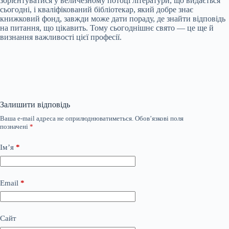
зорієнтуватися у величезному потоці літератури, що видається
сьогодні, і кваліфікований бібліотекар, який добре знає
книжковий фонд, завжди може дати пораду, де знайти відповідь
на питання, що цікавить. Тому сьогоднішнє свято — це ще й
визнання важливості цієї професії.
Залишити відповідь
Ваша e-mail адреса не оприлюднюватиметься.
Обов’язкові поля
позначені
*
Ім’я
*
Email
*
Сайт