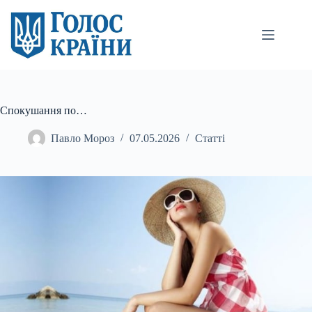
Перейти
до
вмісту
Спокушання по…
Павло Мороз
07.05.2026
Статті