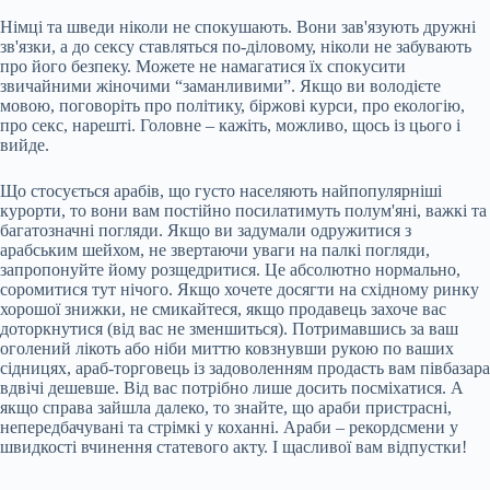
Німці та шведи ніколи не спокушають. Вони зав'язують дружні
зв'язки, а до сексу ставляться по-діловому, ніколи не забувають
про його безпеку. Можете не намагатися їх спокусити
звичайними жіночими “заманливими”. Якщо ви володієте
мовою, поговоріть про політику, біржові курси, про екологію,
про секс, нарешті. Головне – кажіть, можливо, щось із цього і
вийде.
Що стосується арабів, що густо населяють найпопулярніші
курорти, то вони вам постійно посилатимуть полум'яні, важкі та
багатозначні погляди. Якщо ви задумали одружитися з
арабським шейхом, не звертаючи уваги на палкі погляди,
запропонуйте йому розщедритися. Це абсолютно нормально,
соромитися тут нічого. Якщо хочете досягти на східному ринку
хорошої знижки, не смикайтеся, якщо продавець захоче вас
доторкнутися (від вас не зменшиться). Потримавшись за ваш
оголений лікоть або ніби миттю ковзнувши рукою по ваших
сідницях, араб-торговець із задоволенням продасть вам півбазара
вдвічі дешевше. Від вас потрібно лише досить посміхатися. А
якщо справа зайшла далеко, то знайте, що араби пристрасні,
непередбачувані та стрімкі у коханні. Араби – рекордсмени у
швидкості вчинення статевого акту. І щасливої вам відпустки!