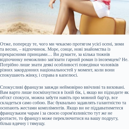
Отже, попереду те, чого ми чекаємо протягом усієї осені, зими
та весни, – відпочинок. Море, сонце, нові знайомства із
прекрасними принцами… Ви думаєте, за кілька тижнів
відпочинку неможливо зав'язати гарний роман із іноземцем? Не.
Потрібно лише знати деякі особливості поведінки чоловіків
різних закордонних національностей у момент, коли вони
спокушають жінку, і справа в капелюсі.
Спокусливі французи завжди неймовірно ввічливі та виховані.
Вам варто лише посміхнутися в їхній бік, і, якщо
ви підходите як
об'єкт спокуси, можна забути навіть про мовний бар'єр, все
складеться само собою. Вас буквально задавлять галантністю та
осипають жестами компліментів. Якщо ви не піддаватиметеся
французьким чарам і за своєю сором'язливістю тут же не
розтаєте, то француз може переключитися на вашу подругу,
більш вдячну і тямущу.