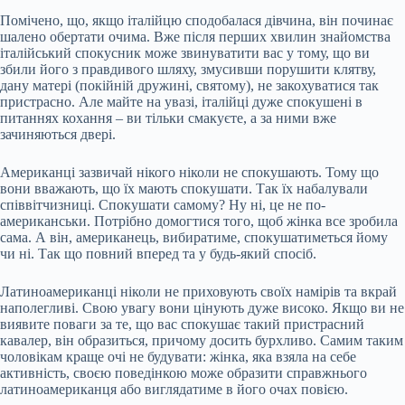
Помічено, що, якщо італійцю сподобалася дівчина, він починає
шалено обертати очима. Вже після перших хвилин знайомства
італійський спокусник може звинуватити вас у тому, що ви
збили його з правдивого шляху, змусивши порушити клятву,
дану матері (покійній дружині, святому), не закохуватися так
пристрасно. Але майте на увазі, італійці дуже спокушені в
питаннях кохання – ви тільки смакуєте, а за ними вже
зачиняються двері.
Американці зазвичай нікого ніколи не спокушають. Тому що
вони вважають, що їх мають спокушати. Так їх набалували
співвітчизниці. Спокушати самому? Ну ні, це не по-
американськи. Потрібно домогтися того, щоб жінка все зробила
сама. А він, американець, вибиратиме, спокушатиметься йому
чи ні. Так що повний вперед та у будь-який спосіб.
Латиноамериканці ніколи не приховують своїх намірів та вкрай
наполегливі. Свою увагу вони цінують дуже високо. Якщо ви не
виявите поваги за те, що вас спокушає такий пристрасний
кавалер, він образиться, причому досить бурхливо. Самим таким
чоловікам краще очі не будувати: жінка, яка взяла на себе
активність, своєю поведінкою може образити справжнього
латиноамериканця або виглядатиме в його очах повією.