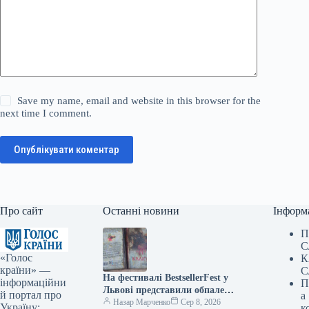
Save my name, email and website in this browser for the
next time I comment.
Опублікувати коментар
Про сайт
Останні новини
Інформ
П
С
«Голос
К
країни» —
С
На фестивалі BestsellerFest у
інформаційни
П
Львові представили обпалені
й портал про
а
книги з харківського складу,
Назар Марченко
Сер 8, 2026
Україну:
к