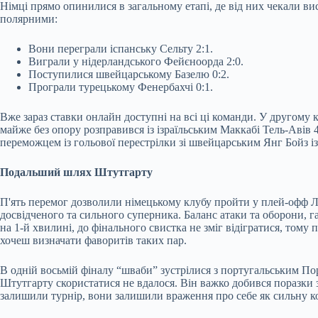
Німці прямо опинилися в загальному етапі, де від них чекали вис
полярними:
Вони переграли іспанську Сельту 2:1.
Виграли у нідерландського Фейєноорда 2:0.
Поступилися швейцарському Базелю 0:2.
Програли турецькому Фенербахчі 0:1.
Вже зараз ставки онлайн доступні на всі ці команди. У другому 
майже без опору розправився із ізраїльським Маккабі Тель-Авів 4
переможцем із гольової перестрілки зі швейцарським Янг Бойз із 
Подальший шлях Штутгарту
П'ять перемог дозволили німецькому клубу пройти у плей-офф Л
досвідченого та сильного суперника. Баланс атаки та оборони, г
на 1-й хвилині, до фінального свистка не зміг відігратися, тому
хочеш визначати фаворитів таких пар.
В одній восьмій фіналу “шваби” зустрілися з португальським Пор
Штутгарту скористатися не вдалося. Він важко добився поразки з м
залишили турнір, вони залишили враження про себе як сильну ко