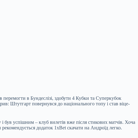
 перемогти в Бундеслізі, здобути 4 Кубки та Суперкубок
рив: Штутгарт повернувся до національного топу і став віце-
 і був успішним – клуб вилетів вже після стикових матчів. Хоча
ки рекомендується додаток 1xBet скачати на Андроїд легко.