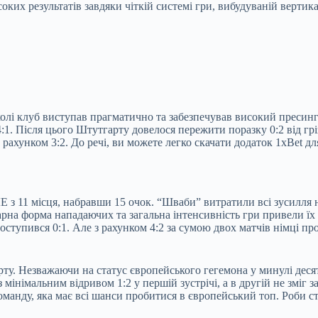
оких результатів завдяки чіткій системі гри, вибудуваній вертик
колі клуб виступав прагматично та забезпечував високий пресинг
:1. Після цього Штутгарту довелося пережити поразку 0:2 від грі
рахунком 3:2. До речі, ви можете легко скачати додаток 1xBet дл
Е з 11 місця, набравши 15 очок. “Шваби” витратили всі зусилля
арна форма нападаючих та загальна інтенсивність гри привели їх
 поступився 0:1. Але з рахунком 4:2 за сумою двох матчів німці п
ту. Незважаючи на статус європейського гегемона у минулі десят
інімальним відривом 1:2 у першій зустрічі, а в другій не зміг за
манду, яка має всі шанси пробитися в європейський топ. Роби ст