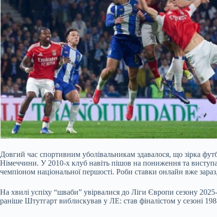
Довгий час спортивним уболівальникам здавалося, що зірка футб
Німеччини. У 2010-х клуб навіть пішов на пониження та виступав
чемпіоном національної першості. Роби ставки онлайн вже зара
На хвилі успіху
“шваби” увірвалися до Ліги Європи сезону 2025-2
раніше Штутгарт виблискував у ЛЕ: став фіналістом у сезоні 1988