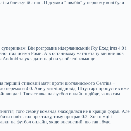
алі та блискучій атаці. Підсумки “швабів” у першому колі були
 суперникам. Він розгромив нідерландський Гоу Ехед Іглз 4:0 і
зної італійської Роми. А в останньому матчі етапу він вийшов
я Android та укладати парі на улюблені команди.
 на перший стиковий матч проти шотландського Селтіка –
 до перемоги 4:0. Але у матчі-відповіді Штутгарт пропустив вже
ройшли далі. Твоя ставка на футбол онлайн підійде, якщо сам
иліття, того сезону команда знаходилася не в кращій формі. Але
бити навіть гол престижу, тому програв 0:2. Хоч німці і
авки на футбол онлайн, якщо впевнений, що так і буде.