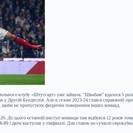
ольного клубу «Штутгарт» уже зайшла. “Швабам” вдалося 5 разів
 у Другій Бундеслізі. Але в сезоні 2023-24 стався справжній про
з, щоби не пропустити феєричне повернення інших команд.
6. До цього останній виступ команди там відбувся 12 років тому
-89 і двічі виступав у півфіналі. Для ставок на сучасні єврокуб