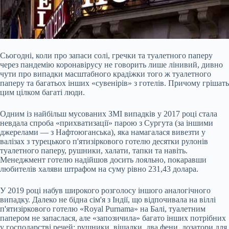
Сьогодні, коли про запаси солі, гречки та туалетного паперу
через пандемію коронавірусу не говорить лише лінивий, дивно
чути про випадки масштабного крадіжки того ж туалетного
паперу та багатьох інших «сувенірів» з готелів. Причому грішать
цим цілком багаті люди.
Одним із найбільш мусованих ЗМІ випадків у 2017 році стала
невдала спроба «прихватизації» парою з Сургута (за іншими
джерелами — з Нафтоюганська), яка намагалася вивезти у
валізах з турецького п'ятизіркового готелю десятки рулонів
туалетного паперу, рушники, халати, тапки та навіть.
Менеджмент готелю надійшов досить лояльно, покаравши
любителів халяви штрафом на суму рівно 231,43 долара.
У 2019 році набув широкого розголосу іншого аналогічного
випадку. Далеко не бідна сім'я з Індії, що відпочивала на віллі
п'ятизіркового готелю «Royal Purnama» на Балі, туалетним
папером не запаслася, але «запозичила» багато інших потрібних
у господарстві речей: рушники, вішалки, два фени, дозатори для