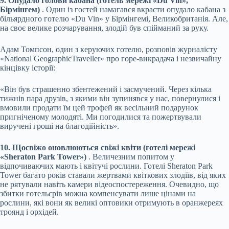
9. Опудало голови кабана (готель мережі «Du Vin»,
Бірмінгем)
. Один із гостей намагався вкрасти опудало кабана з
більярдного готелю «Du Vin» у Бірмінгемі, Великобританія. Але,
на своє велике розчарування, злодій був спійманий за руку.
Адам Томпсон, один з керуючих готелю, розповів журналісту
«Nationаl GeographicTraveller» про горе-викрадача і незвичайну
кінцівку історії:
«Він був страшенно збентежений і засмучений. Через кілька
тижнів пара друзів, з якими він зупинявся у нас, повернулися і
вмовили продати їм цей трофей як весільний подарунок
пригніченому молодяті. Ми погодилися та пожертвували
виручені гроші на благодійність».
10. Щосвіжо оновлюються свіжі квіти (готелі мережі
«Sheraton Park Tower»)
. Величезним попитом у
відпочиваючих мають і квітучі рослини. Готелі Sheraton Park
Tower багато років ставали жертвами квіткових злодіїв, від яких
не рятували навіть камери відеоспостереження. Очевидно, що
збитки готельєрів можна компенсувати лише цінами на
рослини, які вони як великі оптовики отримують в оранжереях
троянд і орхідей.