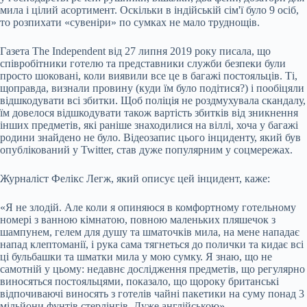
мила і цілий асортимент. Оскільки в індійській сім'ї було 9 осіб,
то розпихати «сувеніри» по сумках не мало труднощів.
Газета The Independent від 27 липня 2019 року писала, що
співробітники готелю та представники служби безпеки були
просто шоковані, коли виявили все це в багажі постояльців. Ті,
щоправда, визнали провину (куди їм було подітися?) і пообіцяли
відшкодувати всі збитки. Щоб поліція не роздмухувала скандалу,
їм довелося відшкодувати також вартість збитків від зникнення
інших предметів, які раніше знаходилися на віллі, хоча у багажі
родини знайдено не було. Відеозапис цього інциденту, який був
опублікований у Twitter, став дуже популярним у соцмережах.
Журналіст Фелікс Легж, який описує цей інцидент, каже:
«Я не злодій. Але коли я опиняюся в комфортному готельному
номері з ванною кімнатою, повною маленьких пляшечок з
шампунем, гелем для душу та шматочків мила, на мене нападає
напад клептоманії, і рука сама тягнеться до полички та кидає всі
ці бульбашки та шматки мила у мою сумку. Я знаю, що не
самотній у цьому: недавнє дослідження предметів, що регулярно
виносяться постояльцями, показало, що щороку британські
відпочиваючі виносять з готелів чайні пакетики на суму понад 3
мільйони фунтів стерлінгів. Дуже англійською».