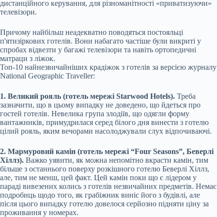
дистанційного керування, для різноманітності «приватизуючи»
телевізори.
Причому найбільш неадекватно поводяться постояльці
п'ятизіркових готелів. Вони набагато частіше були викриті у
спробах відвезти у багажі телевізори та навіть ортопедичні
матраци з ліжок.
Топ-10 найнезвичайніших крадіжок з готелів за версією журналу
Nationаl Geographic Traveller:
1. Великий рояль (готель мережі Starwood Hotels).
Треба
зазначити, що в цьому випадку не доведено, що йдеться про
гостей готелів. Невелика група злодіїв, що одягли форму
вантажників, примудрилася серед білого дня винести з готелю
цілий рояль, яким вечорами насолоджували слух відпочиваючі.
2. Мармуровий камін (готель мережі “Four Seasons”, Беверлі
Хіллз).
Важко уявити, як можна непомітно вкрасти камін, тим
більше з останнього поверху розкішного готелю Беверлі Хіллз,
але, тим не менш, цей факт. Цей камін поки що є лідером у
параді вивезених колись з готелів незвичайних предметів. Немає
подробиць щодо того, як грабіжник виніс його з будівлі, але
після цього випадку готелю довелося серйозно підняти ціну за
проживання у номерах.