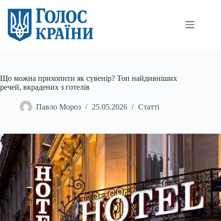
Перейти
до
вмісту
Що можна прихопити як сувенір? Топ найдивніших
речей, вкрадених з готелів
Павло Мороз
25.05.2026
Статті