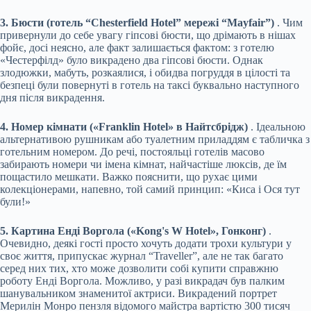
3. Бюсти (готель “Chesterfield Hotel” мережі “Mayfair”)
. Чим
привернули до себе увагу гіпсові бюсти, що дрімають в нішах
фойє, досі неясно, але факт залишається фактом: з готелю
«Честерфілд» було викрадено два гіпсові бюсти. Однак
злодюжки, мабуть, розкаялися, і обидва погруддя в цілості та
безпеці були повернуті в готель на таксі буквально наступного
дня після викрадення.
4. Номер кімнати («Franklin Hotel» в Найтсбрідж)
. Ідеальною
альтернативою рушникам або туалетним приладдям є табличка з
готельним номером. До речі, постояльці готелів масово
забирають номери чи імена кімнат, найчастіше люксів, де їм
пощастило мешкати. Важко пояснити, що рухає цими
колекціонерами, напевно, той самий принцип: «Киса і Ося тут
були!»
5. Картина Енді Воргола («Kong's W Hotel», Гонконг)
.
Очевидно, деякі гості просто хочуть додати трохи культури у
своє життя, припускає журнал “Traveller”, але не так багато
серед них тих, хто може дозволити собі купити справжню
роботу Енді Воргола. Можливо, у разі викрадач був палким
шанувальником знаменитої актриси. Викрадений портрет
Мерилін Монро пензля відомого майстра вартістю 300 тисяч