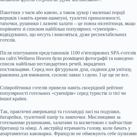
Пакетики з чаєм або кавою, а також цукор і маленькі порції
вершків і навіть креми-шампуні, туалетні приналежності,
тапочки, рушники і лазневі халати – це повна нісенітниця, якщо
порівняти зі списком найбільш популярних «сувенірів»,
відвідуваних, що несуть і вивозяться, дуже респектабельних
готелів.
Після опитування представників 1100 п'ятизіркових SPA-готелів
на сайті Wellness Heaven були розміщені фотографії та наведено
список найбільш нестандартних речей, вкрадених
постояльцями. Серед них фігурували душ, сидіння для унітазу,
раковина для вмивання, соснові лавки з сауни. І це ще не все.
Співробітники готелів привели навіть своєрідний рейтинг
популярності готельних «сувенірів» серед туристів із тієї чи
іншої країни.
Так, практичні американці та голландці ласі на подушки,
батарейки, туалетний папір та лампочки. Мисливцями за
готельними рушниками, халатами та косметикою є найчастіше
британці та німці. А австрійці втрачають голову, коли бачать у
апартаментах кавоварки. Французи не обмежують себе пультами