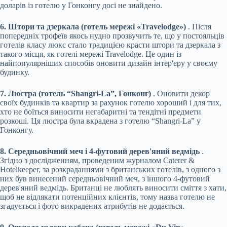
доларів із готелю у Гонконгу досі не знайдено.
6. Штори та дзеркала (готель мережі «Travelodge»)
. Після
попередніх трофеїв якось нудно прозвучить те, що у постояльців
готелів класу люкс стало традицією красти штори та дзеркала з
такого місця, як готелі мережі Travelodge. Це один із
найпопулярніших способів оновити дизайн інтер'єру у своєму
будинку.
7. Люстра (готель “Shangri-La”, Гонконг)
. Оновити декор
своїх будинків та квартир за рахунок готелю хороший і для тих,
хто не боїться виносити негабаритні та тендітні предмети
розкоші. Ця люстра була вкрадена з готелю “Shangri-La” у
Гонконгу.
8. Середньовічний меч і 4-футовий дерев'яний ведмідь
.
Згідно з дослідженням, проведеним журналом Caterer &
Hotelkeeper, за розкраданнями з британських готелів, з одного з
них був винесений середньовічний меч, з іншого 4-футовий
дерев'яний ведмідь. Британці не люблять виносити сміття з хати,
щоб не відлякати потенційних клієнтів, тому назва готелю не
згадується і фото викрадених атрибутів не додається.