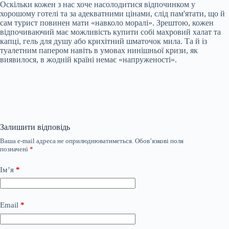
Оскільки кожен з нас хоче насолодитися відпочинком у
хорошому готелі та за адекватними цінами, слід пам'ятати, що й
сам турист повинен мати «навколо моралі». Зрештою, кожен
відпочиваючий має можливість купити собі махровий халат та
капці, гель для душу або крихітний шматочок мила. Та й із
туалетним папером навіть в умовах нинішньої кризи, як
виявилося, в жодній країні немає «напруженості».
Залишити відповідь
Ваша e-mail адреса не оприлюднюватиметься.
Обов’язкові поля
позначені
*
Ім’я
*
Email
*