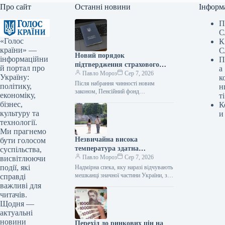
Про сайт
Останні новини
Інформ
П
С
«Голос
К
країни» —
С
Новий порядок
інформаційни
П
підтвердження страхового
й портал про
а
стажу пояснено депутатом
Павло Мороз
Сер 7, 2026
Україну:
к
Після набрання чинності новим
політику,
н
законом, Пенсійний фонд
економіку,
ті
зобов’язаний самостійно здійснювати
бізнес,
К
пошук підтверджень страхового стажу
культуру та
и
в державних реєстрах та надавати
технології.
сприяння…
Ми прагнемо
Незвичайна висока
бути голосом
температура здатна
суспільства,
викликати серцевий напад чи
Павло Мороз
Сер 7, 2026
висвітлюючи
мозковий удар – лікарі
події, які
Надмірна спека, яку наразі відчувають
порадили, як уникнути цього
мешканці значної частини України, з
справді
температурою повітря, що місцями
важливі для
сягає +38 градусів, здатна
читачів.
спровокувати інфаркт…
Щодня —
актуальні
новини
Перехід до ринкових цін на