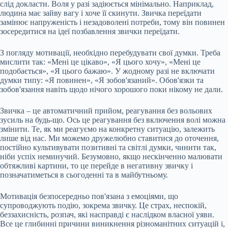
слід докласти. Воля у разі задіюється мінімально. Наприклад,
людина має зайву вагу і хоче її скинути. Звичка переїдати
замінює напруженість і незадоволені потреби, тому він повинен
зосередитися на ідеї позбавлення звички переїдати.
З погляду мотивації, необхідно перебудувати свої думки. Треба
мислити так: «Мені це цікаво», «Я цього хочу», «Мені це
подобається», «Я цього бажаю». У жодному разі не включати
думки типу: «Я повинен», «Я зобов'язаний». Обов'язки та
зобов'язання навіть щодо нічого хорошого поки нікому не дали.
Звичка – це автоматичний прийом, реагування без вольових
зусиль на будь-що. Ось це реагування без включення волі можна
змінити. Те, як ми реагуємо на конкретну ситуацію, залежить
лише від нас. Ми можемо дружелюбно ставитися до оточення,
постійно культивувати позитивні та світлі думки, чинити так,
ніби успіх неминучий. Безумовно, якщо нескінченно малювати
обтяжливі картини, то це перейде в негативну звичку і
позначатиметься в сьогоденні та в майбутньому.
Мотивація безпосередньо пов'язана з емоціями, що
супроводжують подію, зокрема звичку. Це страх, неспокій,
беззахисність, розпач, які насправді є наслідком власної уяви.
Все це глибинні причини виникнення різноманітних ситуацій і,