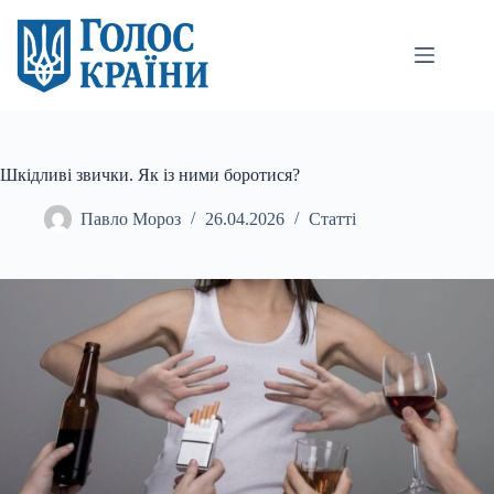
Перейти
до
вмісту
Шкідливі звички. Як із ними боротися?
Павло Мороз
26.04.2026
Статті