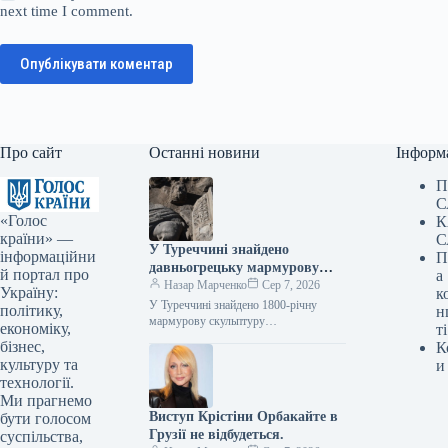
next time I comment.
Опублікувати коментар
Про сайт
Останні новини
Інформ
П
С
«Голос
К
країни» —
С
У Туреччині знайдено
інформаційни
П
давньогрецьку мармурову
й портал про
а
статую бога лікування, вік
Назар Марченко
Сер 7, 2026
Україну:
к
якої становить 1800 років.
У Туреччині знайдено 1800-річну
політику,
н
мармурову скульптуру
економіку,
ті
давньогрецького бога медицини Фото
бізнес,
К
07.08.2026 16:02 Укрінформ У
культуру та
и
давньому місті Аспендос,
технології.
розташованому в турецькій…
Ми прагнемо
Виступ Крістіни Орбакайте в
бути голосом
Грузії не відбудеться.
суспільства,