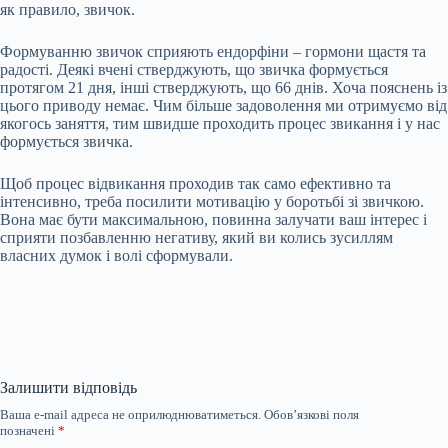
як правило, звичок.
Формуванню звичок сприяють ендорфіни – гормони щастя та
радості. Деякі вчені стверджують, що звичка формується
протягом 21 дня, інші стверджують, що 66 днів. Хоча пояснень із
цього приводу немає. Чим більше задоволення ми отримуємо від
якогось заняття, тим швидше проходить процес звикання і у нас
формується звичка.
Щоб процес відвикання проходив так само ефективно та
інтенсивно, треба посилити мотивацію у боротьбі зі звичкою.
Вона має бути максимальною, повинна залучати ваш інтерес і
сприяти позбавленню негативу, який ви колись зусиллям
власних думок і волі сформували.
Залишити відповідь
Ваша e-mail адреса не оприлюднюватиметься.
Обов’язкові поля
позначені
*