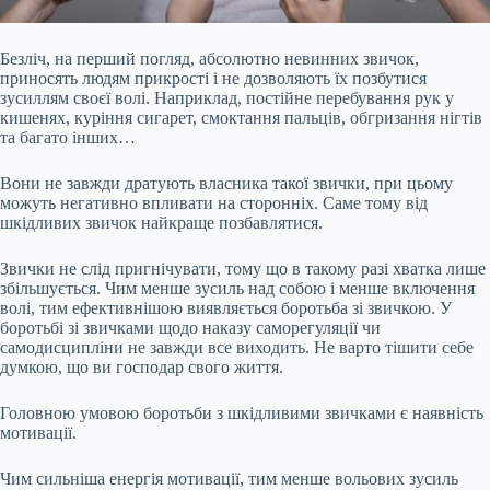
Безліч, на перший погляд, абсолютно невинних звичок,
приносять людям прикрості і не дозволяють їх позбутися
зусиллям своєї волі. Наприклад, постійне перебування рук у
кишенях, куріння сигарет, смоктання пальців, обгризання нігтів
та багато інших…
Вони не завжди дратують власника такої звички, при цьому
можуть негативно впливати на сторонніх. Саме тому від
шкідливих звичок найкраще позбавлятися.
Звички не слід пригнічувати, тому що в такому разі хватка лише
збільшується. Чим менше зусиль над
собою і менше включення
волі, тим ефективнішою виявляється боротьба зі звичкою. У
боротьбі зі звичками щодо наказу саморегуляції чи
самодисципліни не завжди все виходить. Не варто тішити себе
думкою, що ви господар свого життя.
Головною умовою боротьби з шкідливими звичками є наявність
мотивації.
Чим сильніша енергія мотивації, тим менше вольових зусиль