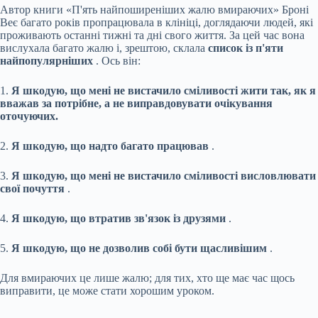
Автор книги «П'ять найпоширеніших жалю вмираючих» Броні
Веє багато років пропрацювала в клініці, доглядаючи людей, які
проживають останні тижні та дні свого життя. За цей час вона
вислухала багато жалю і, зрештою, склала
список із п'яти
найпопулярніших
. Ось він:
1.
Я шкодую, що мені не вистачило сміливості жити так, як я
вважав за потрібне, а не виправдовувати очікування
оточуючих.
2.
Я шкодую, що надто багато працював
.
3.
Я шкодую, що мені не вистачило сміливості висловлювати
свої
почуття
.
4.
Я шкодую, що втратив зв'язок із друзями
.
5.
Я шкодую, що не дозволив собі бути щасливішим
.
Для вмираючих це лише жалю; для тих, хто ще має час щось
виправити, це може стати хорошим уроком.