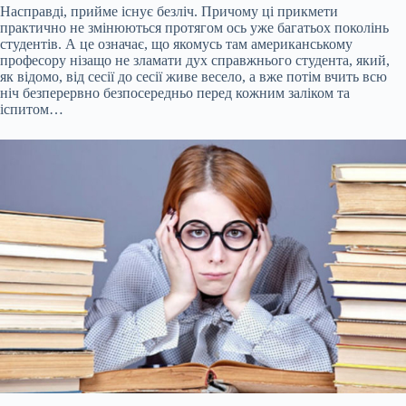
Насправді, прийме існує безліч. Причому ці прикмети
практично не змінюються протягом ось уже багатьох поколінь
студентів. А це означає, що якомусь там американському
професору нізащо не зламати дух справжнього студента, який,
як відомо, від сесії до сесії живе весело, а вже потім вчить всю
ніч безперервно безпосередньо перед кожним заліком та
іспитом…