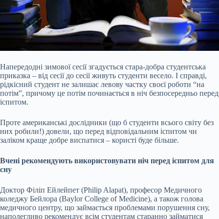
Напередодні зимової сесії згадується стара-добра студентська
приказка – від сесії до сесії живуть студенти весело. І справді,
рідкісний студент не залишає левову частку своєї роботи “на
потім”, причому це потім починається в ніч безпосередньо перед
іспитом.
Проте американські дослідники (що б студенти всього світу без
них робили!) довели, що перед відповідальним іспитом чи
заліком краще добре виспатися – користі буде більше.
Вчені рекомендують використовувати ніч перед іспитом для
сну
Доктор
Філіп Ейлейпет (Philip Alapat), професор Медичного
коледжу Бейлора (Baylor College of Medicine), а також голова
медичного центру, що займається проблемами порушення сну,
наполегливо рекомендує всім студентам старанно займатися