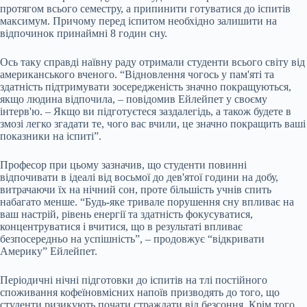
протягом всього семестру, а припинити готуватися до іспитів
максимум. Причому перед іспитом необхідно залишити на
відпочинок принаймні 8 годин сну.
Ось таку справді наївну раду отримали студенти всього світу від
американського вченого. “Відновлення чогось у пам'яті та
здатність підтримувати зосередженість значно покращуються,
якщо людина відпочила, – повідомив Ейлейпет у своєму
інтерв'ю. – Якщо ви підготуєтеся заздалегідь, а також будете в
змозі легко згадати те, чого вас вчили, це значно покращить ваші
показники на іспиті”.
Професор при цьому зазначив, що студенти повинні
відпочивати в ідеалі від восьмої до дев'ятої години на добу,
витрачаючи їх на нічний сон, проте більшість учнів спить
набагато менше. “Будь-яке тривале порушення сну впливає на
ваш настрій, рівень енергії та здатність фокусуватися,
концентруватися і вчитися, що в результаті впливає
безпосередньо на успішність”, – продовжує “відкривати
Америку” Ейлейпет.
Періодичні нічні підготовки до іспитів на тлі постійного
споживання кофеїновмісних напоїв призводять до того, що
студенти ризикують почати страждати від безсоння. Крім того,