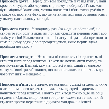
Прикмета друга
. Перед іспитом покладіть п'ят під п'яту у ваш
кросівок, туфлю або черевик (причому, в обидва). П'ятак має
бути мідним! Звичайно, можна покласти і п'ять тисяч рублів у
заліковку, проте не факт, що це не виявиться ваш останній іспит
у цьому навчальному закладі.
Прикмета третя
. У жодному разі (за жодних обставин!) не
стирайте той одяг, в який ви почали складати перший іспит або
залік у сесію! Більше того – на всі наступні здачі слід приходити
саме в цьому одязі (або переодягнутися, якщо перша здача
пройшла невдало!).
Прикмета четверта
. Не можна ні голитися, ні стригтися, ні
стригти нігті перед іспитом! Також не можна мити голову та
розчісуватися. Взагалі, кажуть, що всі маніпуляції з головою
можуть “вивітрити” знання, що накопичилися в ній. А ось до
чого тут нігті – невідомо…
Прикмета п'ята
, але далеко не остання… Деякі студенти, яким
взагалі нема чого втрачати, вважають, що треба гарненько
напитися перед іспитом. Нібито успіх тоді точно буде на боці
студента. Однак, якщо чесно говорити, схоже на те, що такий
студент просто перестане відчувати мандраж на іспиті.