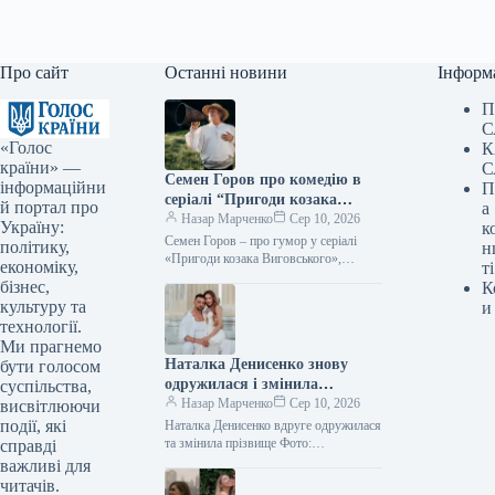
Про сайт
Останні новини
Інформ
П
С
«Голос
К
країни» —
С
Семен Горов про комедію в
інформаційни
П
серіалі “Пригоди козака
й портал про
а
Виговського”, інтелектуальну
Назар Марченко
Сер 10, 2026
Україну:
к
ВІА Гру та подальшу кар’єру
Семен Горов – про гумор у серіалі
політику,
н
Jerry Heil
«Пригоди козака Виговського»,
економіку,
ті
розумну «ВІА Гру» і майбутнє Jerry
бізнес,
К
Heil Фото: 2+2 Підпишіться…
культуру та
и
технології.
Ми прагнемо
Наталка Денисенко знову
бути голосом
одружилася і змінила
суспільства,
прізвище
Назар Марченко
Сер 10, 2026
висвітлюючи
події, які
Наталка Денисенко вдруге одружилася
та змінила прізвище Фото:
справді
instagram.com/natalka_denisenko
важливі для
Підпишіться на нас в Google додати
читачів.