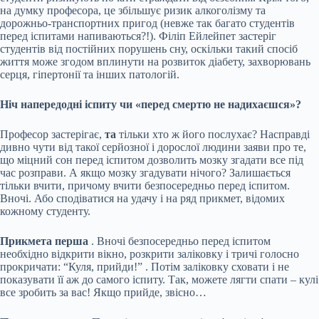
на думку професора, це збільшує ризик алкоголізму та
дорожньо-транспортних пригод (невже так багато студентів
перед іспитами напиваються?!). Філіп Ейлейпет застеріг
студентів від постійних порушень сну, оскільки такий спосіб
життя може згодом вплинути на розвиток діабету, захворювань
серця, гіпертонії та інших патологій.
Ніч напередодні іспиту чи «перед смертю не надихаєшся»?
Професор застерігає,
та
тільки хто ж його послухає? Насправді
дивно чути від такої серйозної і дорослої людини заяви про те,
що міцний сон перед іспитом дозволить мозку згадати все під
час розправи. А якщо мозку згадувати нічого? Залишається
тільки вчити, причому вчити безпосередньо перед іспитом.
Вночі. Або сподіватися на удачу і на ряд прикмет, відомих
кожному студенту.
Прикмета перша
. Вночі безпосередньо перед іспитом
необхідно відкрити вікно, розкрити заліковку і тричі голосно
прокричати: “Куля, прийди!” . Потім заліковку сховати і не
показувати її аж до самого іспиту. Так, можете лягти спати – кулі
все зробить за вас! Якщо прийде, звісно…