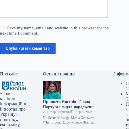
Save my name, email and website in this browser for the
next time I comment.
Опублікувати коментар
Про сайт
Останні новини
Інформ
П
С
«Голос
К
країни» —
С
Принцеса Євгенія обрала
інформаційни
П
Португалію для народження
й портал про
а
третьої дитини, як стало
Назар Марченко
Сер 6, 2026
Україну:
к
відомо ЗМІ.
No Secret Message: Media Discovers
політику,
н
Why Princess Eugenie Gave Birth in
економіку,
ті
Portugal Photo: