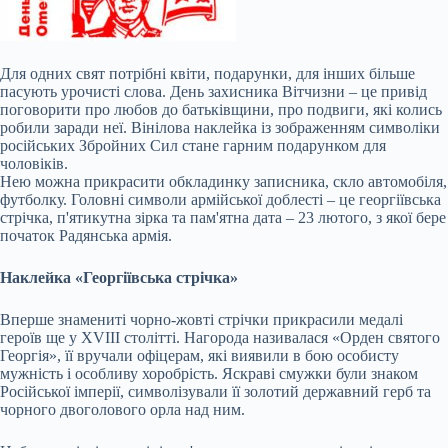
Для одних свят потрібні квіти, подарунки, для інших більше
пасують урочисті слова. День захисника Вітчизни – це привід
поговорити про любов до батьківщини, про подвиги, які колись
робили заради неї. Вінілова наклейка із зображенням символіки
російських Збройних Сил стане гарним подарунком для
чоловіків.
Нею можна прикрасити обкладинку записника, скло автомобіля,
футболку. Головні символи армійської доблесті – це георгіївська
стрічка, п'ятикутна зірка та пам'ятна дата – 23 лютого, з якої
бере
початок Радянська армія.
Наклейка «Георгіївська стрічка»
Вперше знамениті чорно-жовті стрічки прикрасили медалі
героїв ще у XVIII столітті. Нагорода називалася «Орден святого
Георгія», її вручали офіцерам, які виявили в бою особисту
мужність і особливу хоробрість. Яскраві смужки були знаком
Російської імперії, символізували її золотий державний герб та
чорного двоголового орла над ним.