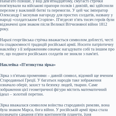
Набагато пізніше, у віці дев'ятнадцятому, смугасті стрічки
пов'язували на військові прапори полків і дивізій, які здійснили
перелом у важливій битві та перемогли. У цей час імператор
Олександр I заснував нагороду для простих солдатів, названу у
народі «солдатським Єгорієм». П'ятдесят п'ять тисяч героїв були
відзначені цим знаком після Великої Вітчизняної війни 1812
року.
Наразі георгіївська стрічка вважається символом доблесті, честі
та спадкоємності традицій російської армії. Носити патріотичну
наклейку з її зображенням означає нагадувати собі та іншим про
те, що подвиги російських солдатів не зникли з пам'яті.
Наклейка «П'ятикутна зірка»
Зірка з п'ятьма променями – давній символ, відомий ще вченим
Стародавньої Греції. У багатьох народів таке зображення
означало оберіг, захист та безпеку людей, тварин. Саме
зображення цієї геометричної фігури містить математичний
ідеал – золотий перетин.
Зірка вважалася символом воїнства стародавніх римлян, вона
була знаком Марса, бога війни. У російській армії зірка стала
позначати єднання п'яти континентів планети, їхня