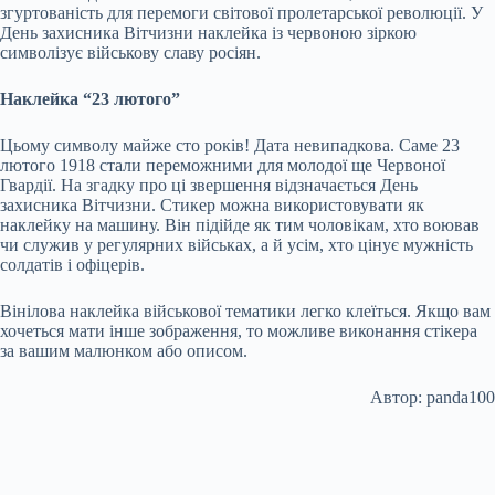
згуртованість для перемоги світової пролетарської революції. У
День захисника Вітчизни наклейка із червоною зіркою
символізує військову славу росіян.
Наклейка “23 лютого”
Цьому символу майже сто років! Дата невипадкова. Саме 23
лютого 1918 стали переможними для молодої ще Червоної
Гвардії. На згадку про ці звершення відзначається День
захисника Вітчизни. Стикер можна використовувати як
наклейку на машину. Він підійде як тим чоловікам, хто воював
чи служив у регулярних військах, а й усім, хто цінує мужність
солдатів і офіцерів.
Вінілова наклейка військової тематики легко клеїться. Якщо вам
хочеться мати інше зображення, то можливе виконання стікера
за вашим малюнком або описом.
Автор: panda100