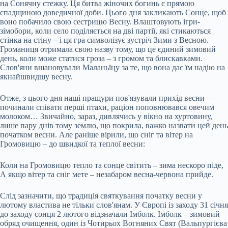
на Сонячну стежку. Ця битва жіночих богинь є прямою
спадщиною доведичної доби. Цього дня закликають Сонце, щоб
воно побачило свою сестрицю Весну. Влаштовують ігри-
зімобори, коли село поділяється на дві партії, які стикаються
стінка на стіну – і ця гра символізує зустріч Зими з Весною.
Громаниця отримала свою назву тому, що це єдиний зимовий
день, коли може статися гроза – з громом та блискавками.
Слов'яни вшановували Маланьїцу за те, що вона дає їм надію на
якнайшвидшу весну.
Отже, з цього дня наші пращури пов'язували прихід весни –
починали співати перші птахи, раціон поповнювався овечим
молоком… Звичайно, зараз, дивлячись у вікно на хуртовину,
лише пару днів тому землю, що покрила, важко назвати цей день
початком весни. Але раніше вірили, що сніг та вітер на
Громовицю – до швидкої та теплої весни:
Коли на Громовицю тепло та сонце світить – зима нескоро піде,
А якщо вітер та сніг мете – незабаром весна-червона прийде.
Слід зазначити, що традиція святкування початку весни у
лютому властива не тільки слов'янам. У Європі із заходу 31 січня
до заходу сонця 2 лютого відзначали Імболк. Імболк – зимовий
обряд очищення, один із Чотирьох Вогняних Свят (Вальпургієва