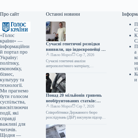
Про сайт
Останні новини
Інформ
П
С
«Голос
К
країни» —
С
Сучасні генетичні розвідки
інформаційни
П
виявили, що індоєвропейці є
й портал про
а
пращурами українців –
Павло Мороз
Сер 7, 2026
Україну:
к
фахівець
Сучасні генетичні аналізи
політику,
н
антропологічного матеріалу,
економіку,
ті
витягнутого з розкопок давнього
бізнес,
К
поселення «Дикий Сад» у Миколаєві,
культуру та
и
підтвердили, що пращурами українців
технології.
були індоєвропейці.…
Ми прагнемо
Понад 20 мільйонів гривень
бути голосом
необґрунтованих статків:
суспільства,
ексначальнику управління
Павло Мороз
Сер 7, 2026
висвітлюючи
логістики Повітряного
події, які
Співробітники Державного бюро
командування висунули
розслідувань (ДБР) висунули підозру
справді
колишньому керівнику логістичного
підозру
важливі для
управління Повітряних сил Збройних
читачів.
сил України у незаконному заволодінні
Щодня —
майном…