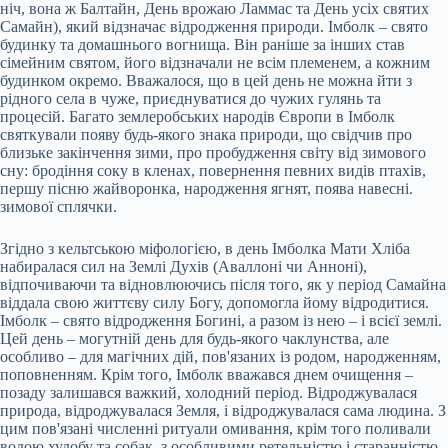
ніч, вона ж Балтайн, День врожаю Ламмас та День усіх святих
Самайн), який відзначає відродження природи. Імболк – свято
будинку та домашнього вогнища. Він раніше за інших став
сімейним святом, його відзначали не всім племенем, а кожним
будинком окремо. Вважалося, що в цей день не можна йти з
рідного села в чуже, приєднуватися до чужих гулянь та
процесій. Багато землеробських народів Європи в Імболк
святкували появу будь-якого знака природи, що свідчив про
близьке закінчення зими, про пробудження світу від зимового
сну: бродіння соку в кленах, повернення певних видів птахів,
першу пісню жайворонка, народження ягнят, поява навесні.
зимової сплячки.
Згідно з кельтською міфологією, в день Імболка Мати Хліба
набиралася сил на Землі Духів (Аваллоні чи Анноні),
відпочиваючи та відновлюючись після того, як у період Самайна
віддала свою життєву силу Богу, допомогла йому відродитися.
Імболк – свято відродження Богині, а разом із нею – і всієї землі.
Цей день – могутній день для будь-якого чаклунства, але
особливо – для магічних дій, пов'язаних із родом, народженням,
поповненням. Крім того, Імболк вважався днем очищення –
позаду залишався важкий, холодний період. Відроджувалася
природа, відроджувалася Земля, і відроджувалася сама людина. З
цим пов'язані численні ритуали омивання, крім того поливали
водою худобу та собак, з особливими ретельністю і старанністю