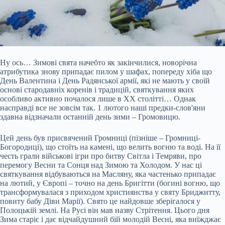
Ну ось… Зимові свята начебто як закінчилися, новорічна
атрибутика знову припадає пилом у шафах, попереду хіба що
День Валентина і День Радянської армії, які не мають у своїй
основі стародавніх коренів і традицій, святкування яких
особливо активно почалося лише в ХХ столітті… Однак
насправді все не зовсім так. 1 лютого наші предки-слов'яни
здавна відзначали останній день зими – Громовицю.
Цей день був присвячений Громниці (пізніше – Громниці-
Богородиці), що стоїть на камені, що велить
вогню та воді. На її
честь грали військові ігри про битву Світла і Темряви, про
перемогу Весни та Сонця над Зимою та Холодом. У нас ці
святкування відбуваються на Масляну, яка частенько припадає
на лютий, у Європі – точно на день Бригітти (богині вогню, що
трансформувалася з приходом християнства у святу Бриджитту,
повиту бабу Діви Марії). Свято це найдовше зберігалося у
Полоцькій землі. На Русі він мав назву Стрітення. Цього дня
Зима старіє і дає відчайдушний бій молодій Весні, яка виїжджає