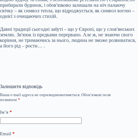
прибирали будинок, і обов'язково залишали на ніч палаючу
свічку – як символ тепла, що відроджується, як символ вогню –
однієї з очищаючих стихій.
Давні традиції сьогодні забуті – що у Європі, що у слов'янських
землях. Зв'язок із предками перервано. Але ж, не знаючи свого
коріння, не тримаючись за нього, людина не зможе розвиватися,
а його рід – рости… .
Залишити відповідь
Ваша e-mail адреса не оприлюднюватиметься.
Обов’язкові поля
позначені
*
Ім’я
*
Email
*