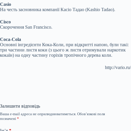
Casio
На честь засновника компанії Касіо Тадао (Kashio Tadao).
Cisco
Скорочення San Francisco.
Coca-Cola
Основні інгредієнти Кока-Коли, при відкритті напою, були такі:
три частини листя коки (з цього ж листя отримували наркотик
кокаїн) на одну частину горіхів тропічного дерева коли.
http://vario.ru/
Залишити відповідь
Ваша e-mail адреса не оприлюднюватиметься.
Обов’язкові поля
позначені
*
Ім’я
*