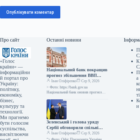
Опублікувати коментар
Про сайт
Останні новини
Інформ
П
С
«Голос
К
країни» —
С
Національний банк покращив
інформаційни
П
прогноз збільшення ВВП
й портал про
а
України у III кварталі 2026
Іван Оліфіренко
Сер 9, 2026
Україну:
к
року до 2,1%, а у IV кварталі
> Фото: https://bank.gov.ua
політику,
н
2026 року – до 4,2%.
Національний банк оновив прогноз
економіку,
ті
щодо зростання реального валового
бізнес,
К
внутрішнього продукту (ВВП)
культуру та
и
України: очікується, що у третьому
технології.
кварталі…
Ми прагнемо
Зеленський і голова уряду
бути голосом
Сербії обговорили спільні
суспільства,
економічні та логістичні
Іван Оліфіренко
Сер 9, 2026
висвітлюючи
ініціативи
події, які
“> Фото: Офіс Президента України