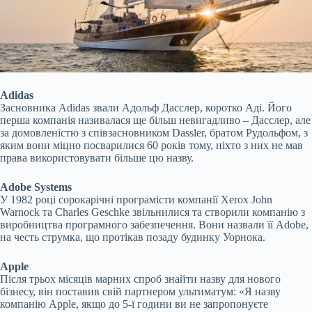
Adidas
Засновника Adidas звали Адольф Дасслер, коротко Аді. Його
перша компанія називалася ще більш невигадливо – Дасслер, але
за домовленістю з співзасновником Dassler, братом Рудольфом, з
яким вони міцно посварилися 60 років тому, ніхто з них не мав
права використовувати більше цю назву.
Adobe Systems
У 1982 році сорокарічні програмісти компанії Xerox John
Warnock та Charles Geschke звільнилися та створили компанію з
виробництва програмного забезпечення. Вони назвали її Adobe,
на честь
струмка, що протікав позаду будинку Уорнока.
Apple
Після трьох місяців марних спроб знайти назву для нового
бізнесу, він поставив свій партнером ультиматум: «Я назву
компанію Apple, якщо до 5-ї години ви не запропонуєте