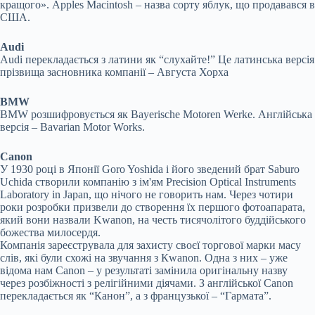
кращого». Apples Macintosh – назва сорту яблук, що продавався в
США.
Audi
Audi перекладається з латини як “слухайте!” Це латинська версія
прізвища засновника компанії – Августа Хорха
BMW
BMW розшифровується як Bayerische Motoren Werke. Англійська
версія – Bavarian Motor Works.
Canon
У 1930 році в Японії Goro Yoshida і його зведений брат Saburo
Uchida створили компанію з ім'ям Precision Optical Instruments
Laboratory in Japan, що нічого не говорить нам. Через чотири
роки розробки призвели до створення їх першого фотоапарата,
який вони назвали Kwanon, на честь тисячолітого буддійського
божества милосердя.
Компанія зареєструвала для захисту своєї торгової марки масу
слів, які були схожі на звучання з Кwanon. Одна з них – уже
відома нам Canon – у результаті замінила оригінальну назву
через розбіжності з релігійними діячами. З англійської Canon
перекладається як “Канон”, а з французької – “Гармата”.