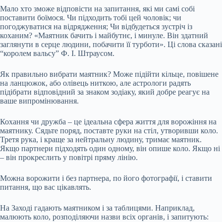
Мало хто зможе відповісти на запитання, які ми самі собі
поставити боїмося. Чи підходить тобі цей чоловік; чи
погоджуватися на відрядження; Чи відбудеться зустріч із
коханим? «Маятник бачить і майбутнє, і минуле. Він здатний
заглянути в серце людини, побачити її турботи». Ці слова сказані
“королем вальсу” Ф. І. Штраусом.
Як правильно вибрати маятник? Може підійти кільце, повішене
на ланцюжок, або олівець ниткою, але астрологи радять
підібрати відповідний за знаком зодіаку, який добре реагує на
ваше випромінювання.
Кохання чи дружба – це ідеальна сфера життя для ворожіння на
маятнику. Сядьте поряд, поставте руки на стіл, утворивши коло.
Третя рука, і краще за нейтральну людину, тримає маятник.
Якщо партнери підходять один одному, він опише коло. Якщо ні
– він прокреслить у повітрі пряму лінію.
Можна ворожити і без партнера, по його фотографії, і ставити
питання, що вас цікавлять.
На Заході гадають маятником і за таблицями. Наприклад,
малюють коло, розподіляючи назви всіх органів, і запитують: