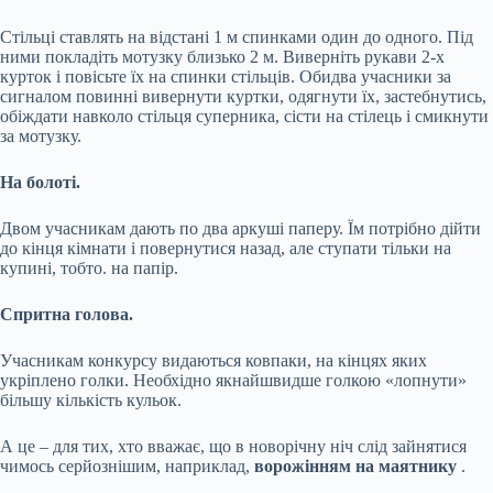
Стільці ставлять на відстані 1 м спинками один до одного. Під
ними покладіть мотузку близько 2 м. Виверніть рукави 2-х
курток і повісьте їх на спинки стільців. Обидва учасники за
сигналом повинні вивернути куртки, одягнути їх, застебнутись,
обіждати навколо стільця суперника, сісти на стілець і смикнути
за мотузку.
На болоті.
Двом учасникам дають по два аркуші паперу. Їм потрібно дійти
до кінця кімнати і повернутися назад, але ступати тільки на
купині, тобто. на папір.
Спритна голова.
Учасникам конкурсу видаються ковпаки, на кінцях яких
укріплено голки. Необхідно якнайшвидше голкою «лопнути»
більшу кількість кульок.
А це – для тих, хто вважає, що в новорічну ніч слід зайнятися
чимось серйознішим, наприклад,
ворожінням на маятнику
.