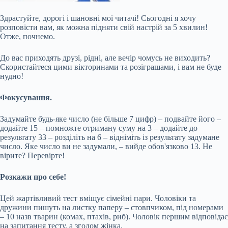
Здрастуйте, дорогі і шановні мої читачі! Сьогодні я хочу
розповісти вам, як можна підняти свій настрій за 5 хвилин!
Отже, почнемо.
До вас приходять друзі, рідні, але вечір чомусь не виходить?
Скористайтеся цими вікторинами та розіграшами, і вам не буде
нудно!
Фокусування.
Задумайте будь-яке число (не більше 7 цифр) – подвайте його –
додайте 15 – помножте отриману суму на 3 – додайте до
результату 33 – розділіть на 6 – відніміть із результату задумане
число. Яке число ви не задумали, – вийде
обов'язково 13. Не
вірите? Перевірте!
Розкажи про себе!
Цей жартівливий тест вміщує сімейні пари. Чоловіки та
дружини пишуть на листку паперу – стовпчиком, під номерами
– 10 назв тварин (комах, птахів, риб). Чоловік першим відповідає
на запитання тесту, а згодом жінка.