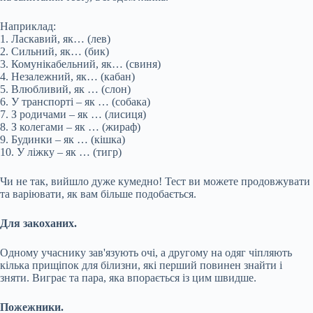
Наприклад:
1. Ласкавий, як… (лев)
2. Сильний, як… (бик)
3. Комунікабельний, як… (свиня)
4. Незалежний, як… (кабан)
5. Влюбливий, як … (слон)
6. У транспорті – як … (собака)
7. З родичами – як … (лисиця)
8. З колегами – як … (жираф)
9. Будинки – як … (кішка)
10. У ліжку – як … (тигр)
Чи не так, вийшло дуже кумедно! Тест ви можете продовжувати
та варіювати, як вам більше подобається.
Для закоханих.
Одному учаснику зав'язують очі, а другому на одяг чіпляють
кілька прищіпок для білизни, які перший повинен знайти і
зняти. Виграє та пара, яка впорається із цим швидше.
Пожежники.