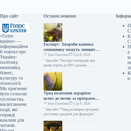
Про сайт
Останні новини
Інформ
П
С
«Голос
К
країни» —
С
Експерт: Хвороби кошика
інформаційни
П
соняшнику можуть знищити
й портал про
а
до 60% врожаю — КУРКУЛЬ
Іван Панченко
Сер 8, 2026
Україну:
к
” data-title=”Експерт попередив про
політику,
н
ризик втрати до 60% урожаю
економіку,
ті
соняшнику через гнилі” data-
бізнес,
К
url=”https://kurkul.com/news/41847-
культуру та
и
ekspert-poperediv-pro-rizik-vtrati-do-60-
технології.
urojayu-sonyashniku-cherez-gnili”>
Ми прагнемо
Експерт попередив про ризик втрати
Уряд полегшив аграріям
до 60%…
бути голосом
шлях до позик за програмою
суспільства,
«5-7-9%» для посівних робіт
Іван Панченко
Сер 8, 2026
висвітлюючи
та господарських потреб —
події, які
” data-title=”Уряд розширив програму
КУРКУЛЬ
доступних кредитів для фермерів”
справді
data-
важливі для
url=”https://kurkul.com/news/41873-
читачів.
uryad-rozshiriv-programu-dostupnih-
Щодня —